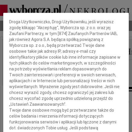
Dbamy o Twoją prywatność
Droga Użytkowniczko, Drogi Użytkowniku, jeśli wyrazisz
Nekrologi
Odeszli
Poradnik pogrzebowy
zgodę klikając "Akceptuję", Wyborcza sp. z o.o. oraz jej
Zaufani Partnerzy, w tym [
874
] Zaufanych Partnerów IAB,
jak również Agora S.A. będąca spółką powiązaną z
Wyborcza sp. z o.o., będą przetwarzać Twoje dane
Mieczysław Zbigniew H
osobowe takie jak adresy IP, adresy e-mail czy
IMIĘ I NAZWISKO:
identyfikatory plików cookie lub inne informacje zapisane w
tych plikach do celów marketingowych, w szczególności
Częstochowa
REGION:
na potrzeby wyświetlania reklam dopasowanych do
30.09.2022
DATA EMISJI:
Twoich zainteresowań i preferencji w swoich serwisach,
aplikacjach i w Internecie lub personalizacji treści w nich
wyświetlanych. Wyrażenie zgody jest dobrowolne. Jeśli nie
chcesz wyrazić zgody, chcesz ograniczyć jej zakres lub
chcesz wycofać zgodę uprzednio udzieloną przejdź do
"Nie umiera Ten, kto trwa w pamięci żywych"
„Ustawień Zaawansowanych”.
Twoje dane osobowe mogą być przetwarzane także do
celów badania i mierzenia informacji dotyczących
Serdeczne podziękowania wszystkim,
funkcjonowania serwisów i aplikacji lub łączone z danymi
którzy uczestniczyli w ostatniej drodze
dot. świadczonych Tobie usług. Jeśli podstawą