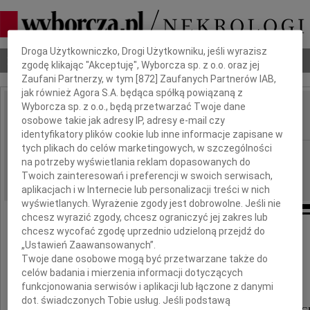
Dbamy o Twoją prywatność
Droga Użytkowniczko, Drogi Użytkowniku, jeśli wyrazisz
Nekrologi
Odeszli
Poradnik pogrzebowy
zgodę klikając "Akceptuję", Wyborcza sp. z o.o. oraz jej
Zaufani Partnerzy, w tym [
872
] Zaufanych Partnerów IAB,
jak również Agora S.A. będąca spółką powiązaną z
Wyborcza sp. z o.o., będą przetwarzać Twoje dane
Adam Florczyk
osobowe takie jak adresy IP, adresy e-mail czy
IMIĘ I NAZWISKO:
identyfikatory plików cookie lub inne informacje zapisane w
tych plikach do celów marketingowych, w szczególności
Częstochowa
REGION:
na potrzeby wyświetlania reklam dopasowanych do
16.09.2022
DATA EMISJI:
Twoich zainteresowań i preferencji w swoich serwisach,
aplikacjach i w Internecie lub personalizacji treści w nich
wyświetlanych. Wyrażenie zgody jest dobrowolne. Jeśli nie
chcesz wyrazić zgody, chcesz ograniczyć jej zakres lub
chcesz wycofać zgodę uprzednio udzieloną przejdź do
Odszedł
„Ustawień Zaawansowanych”.
Twoje dane osobowe mogą być przetwarzane także do
Adam Florczyk
celów badania i mierzenia informacji dotyczących
funkcjonowania serwisów i aplikacji lub łączone z danymi
dot. świadczonych Tobie usług. Jeśli podstawą