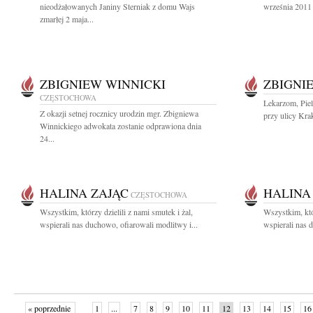
nieodżałowanych Janiny Sterniak z domu Wajs
września 2011 
zmarłej 2 maja...
ZBIGNIEW WINNICKI
ZBIGNI
CZĘSTOCHOWA
Lekarzom, Pie
Z okazji setnej rocznicy urodzin mgr. Zbigniewa
przy ulicy Kra
Winnickiego adwokata zostanie odprawiona dnia
24...
HALINA ZAJĄC
HALINA
CZĘSTOCHOWA
Wszystkim, którzy dzielili z nami smutek i żal,
Wszystkim, któr
wspierali nas duchowo, ofiarowali modlitwy i...
wspierali nas 
« poprzednie
1
...
7
8
9
10
11
12
13
14
15
16