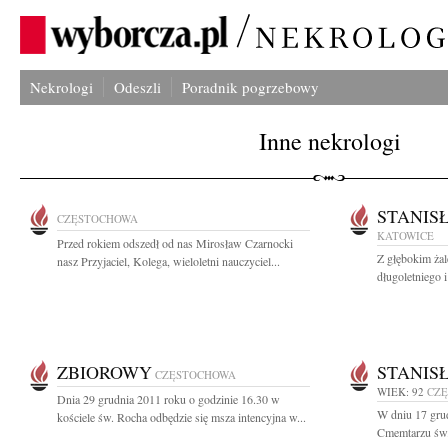
Nekrologi
Odeszli
Poradnik pogrzebowy
Inne nekrologi
STANIS
CZĘSTOCHOWA
KATOWICE
Przed rokiem odszedł od nas Mirosław Czarnocki
Z głębokim ża
nasz Przyjaciel, Kolega, wieloletni nauczyciel...
długoletniego 
ZBIOROWY
STANIS
CZĘSTOCHOWA
WIEK: 92
CZ
Dnia 29 grudnia 2011 roku o godzinie 16.30 w
W dniu 17 grud
kościele św. Rocha odbędzie się msza intencyjna w...
Cmemtarzu św.