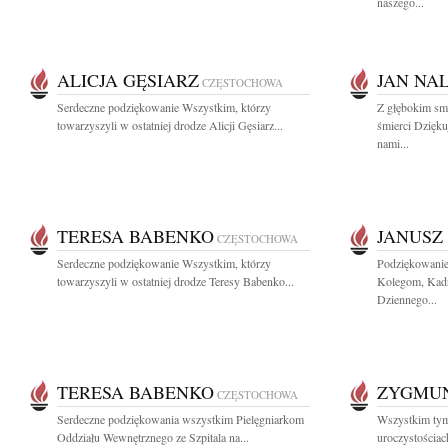
naszego...
ALICJA GĘSIARZ
JAN NA
CZĘSTOCHOWA
Serdeczne podziękowanie Wszystkim, którzy
Z głębokim sm
towarzyszyli w ostatniej drodze Alicji Gęsiarz...
śmierci Dzięku
nami...
TERESA BABENKO
JANUSZ
CZĘSTOCHOWA
Serdeczne podziękowanie Wszystkim, którzy
Podziękowanie
towarzyszyli w ostatniej drodze Teresy Babenko...
Kolegom, Kad
Dziennego...
TERESA BABENKO
ZYGMUN
CZĘSTOCHOWA
Serdeczne podziękowania wszystkim Pielęgniarkom
Wszystkim tym,
Oddziału Wewnętrznego ze Szpitala na...
uroczystościa