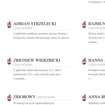
Lisieckiego a w
ADRIAN STRZELECKI
RAJMUN
CZĘSTOCHOWA
CZĘSTOCHO
Z głębokim smutkiem żegnamy naszego Kolegę i
Można odejść d
Przyjaciela Adriana Strzeleckiego który na zawsze...
Twardowski 23
smutna...
ZBIGNIEW WIERZBICKI
HANNA 
CZĘSTOCHOWA
CZĘSTOCHO
Z głębokim żalem informujemy, że w dniu 5
Podziękowanie
października 2011 roku odszedł nagle nasz
Instytutu Meta
wspaniały...
w...
ZBIOROWY
ANNA R
CZĘSTOCHOWA
W intencji naszych najukochańszych,
Składamy serd