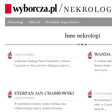
Nekrologi
Odeszli
Poradnik pogrzebowy
Inne nekrologi
WANDA
CZĘSTOCHOWA
Serdecznie dziękuję Panu Prezydentowi Miasta
Z wielkim żal
Częstochowy Krzysztofowi Matyjaszczykowi,...
Wandy Malko w
znawczyni...
STERFAN JAN CHABROWSKI
CZĘSTOCHO
CZĘSTOCHOWA
Wspomnienie M
W przeddzień rocznicy śmierci Stefana Jana
roku, w Często
Chabrowskiego artysty malarza Zostanie
Henryki,...