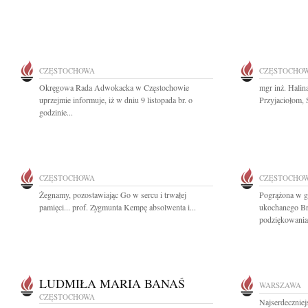
CZĘSTOCHOWA
CZĘSTOCHO
Okręgowa Rada Adwokacka w Częstochowie
mgr inż. Hali
uprzejmie informuje, iż w dniu 9 listopada br. o
Przyjaciołom, 
godzinie...
CZĘSTOCHOWA
CZĘSTOCHO
Żegnamy, pozostawiając Go w sercu i trwałej
Pogrążona w g
pamięci... prof. Zygmunta Kempę absolwenta i...
ukochanego Br
podziękowania.
LUDMIŁA MARIA BANAŚ
WARSZAWA
CZĘSTOCHOWA
Najserdeczniej