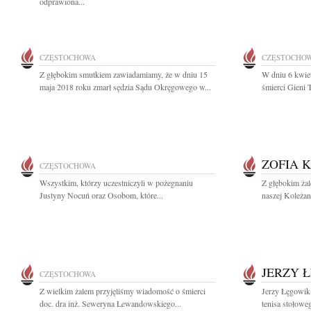
odprawiona...
CZĘSTOCHOWA
CZĘSTOCHO
Z głębokim smutkiem zawiadamiamy, że w dniu 15
W dniu 6 kwiet
maja 2018 roku zmarł sędzia Sądu Okręgowego w...
śmierci Gieni T
ZOFIA 
CZĘSTOCHOWA
Wszystkim, którzy uczestniczyli w pożegnaniu
Z głębokim ża
Justyny Nocuń oraz Osobom, które...
naszej Koleżank
JERZY 
CZĘSTOCHOWA
Z wielkim żalem przyjęliśmy wiadomość o śmierci
Jerzy Łęgowik 
doc. dra inż. Seweryna Lewandowskiego...
tenisa stołowe