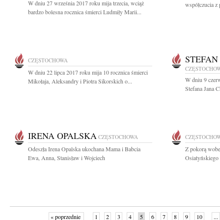
W dniu 27 września 2017 roku mija trzecia, wciąż
współczucia z 
bardzo bolesna rocznica śmierci Ludmiły Marii...
STEFAN
CZĘSTOCHOWA
CZĘSTOCHO
W dniu 22 lipca 2017 roku mija 10 rocznica śmierci
W dniu 9 czerw
Mikołaja, Aleksandry i Piotra Sikorskich o...
Stefana Jana C
IRENA OPALSKA
CZĘSTOCHOWA
CZĘSTOCHO
Odeszła Irena Opalska ukochana Mama i Babcia
Z pokorą wobe
Ewa, Anna, Stanisław i Wojciech
Osiatyńskiego 
« poprzednie
1
2
3
4
5
6
7
8
9
10
...