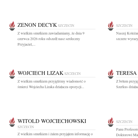
ZENON DECYK
SZCZECIN
SZCZECIN
Z wielkim smutkiem zawiadamiamy, że dnia 9
Naszej Koleża
czerwca 2026 roku odszedł nasz serdeczny
szczere wyrazy
Przyjaciel,...
WOJCIECH LIZAK
TERESA
SZCZECIN
Z wielkim smutkiem przyjęliśmy wiadomość o
Z bólem przyj
śmierci Wojciecha Lizaka działacza opozycji...
Szerkus działac
WITOLD WOJCIECHOWSKI
SZCZECIN
SZCZECIN
Panu Profesor
Z wielkim smutkiem i żalem przyjąłem informację o
Doktorowi Ma