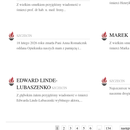
śmierci Henryk
Z wielkim smutkiem przyjęliśmy wiadomość o
śmierci prof. dr hab. n. med. Ireny...
MAREK 
SZCZECIN
18 lutego 2026 roku zmarła Pani Anna Romańczuk
Z wielkim smut
oddana Opiekunka naszych mam z pamięcią i...
śmierci Marka 
EDWARD LINDE-
SZCZECIN
LUBASZENKO
SZCZECIN
Najszczersze w
naszemu drogi
Z głębokim żalem przyjęliśmy wiadomość o śmierci
Edwarda Linde-Lubaszenki wybitnego aktora,...
1
2
3
4
5
6
...
134
następ