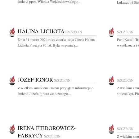
śmierci ppor. Witolda Wojciechowskiego...
Łukaszowi Siec
HALINA LICHOTA
SZCZECIN
SZCZECIN
Dnia 31 marca 2026 roku zmarła moja Ciocia Halina
Pani Kamili Tr
Lichota Przeżyła 95 lat. Była wspaniałą...
współczucia i 
JÓZEF IGNOR
SZCZECIN
SZCZECIN
Z wielkim smutkiem i żalem przyjąłem informację o
Z wielkim smut
śmierci Józefa Ignora zasłużonego...
śmierci kpt. Pi
IRENA FIEDOROWICZ-
SZCZECIN
FABRYCY
SZCZECIN
Z wielkim smut