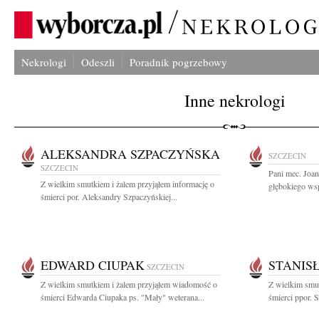
Nekrologi
Odeszli
Poradnik pogrzebowy
Inne nekrologi
ALEKSANDRA SZPACZYŃSKA
SZCZECIN
SZCZECIN
Pani mec. Joa
Z wielkim smutkiem i żalem przyjąłem informację o
głębokiego wsp
śmierci por. Aleksandry Szpaczyńskiej...
EDWARD CIUPAK
STANIS
SZCZECIN
Z wielkim smutkiem i żalem przyjąłem wiadomość o
Z wielkim smut
śmierci Edwarda Ciupaka ps. "Mały" weterana...
śmierci ppor. S