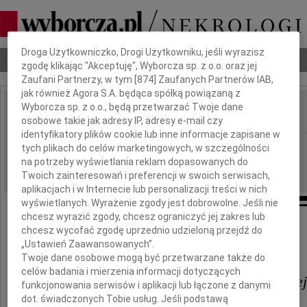
Dbamy o Twoją prywatność
Droga Użytkowniczko, Drogi Użytkowniku, jeśli wyrazisz
Nekrologi
Odeszli
Poradnik pogrzebowy
zgodę klikając "Akceptuję", Wyborcza sp. z o.o. oraz jej
Zaufani Partnerzy, w tym [
874
] Zaufanych Partnerów IAB,
jak również Agora S.A. będąca spółką powiązaną z
Wyborcza sp. z o.o., będą przetwarzać Twoje dane
osobowe takie jak adresy IP, adresy e-mail czy
IMIĘ I NAZWISKO:
identyfikatory plików cookie lub inne informacje zapisane w
Szczecin
REGION:
tych plikach do celów marketingowych, w szczególności
na potrzeby wyświetlania reklam dopasowanych do
27.05.2026
DATA EMISJI:
Twoich zainteresowań i preferencji w swoich serwisach,
aplikacjach i w Internecie lub personalizacji treści w nich
wyświetlanych. Wyrażenie zgody jest dobrowolne. Jeśli nie
chcesz wyrazić zgody, chcesz ograniczyć jej zakres lub
chcesz wycofać zgodę uprzednio udzieloną przejdź do
„Ustawień Zaawansowanych”.
Naszej Koleżance
Twoje dane osobowe mogą być przetwarzane także do
celów badania i mierzenia informacji dotyczących
Annie Czernieckiej-Kotowskiej
funkcjonowania serwisów i aplikacji lub łączone z danymi
dot. świadczonych Tobie usług. Jeśli podstawą