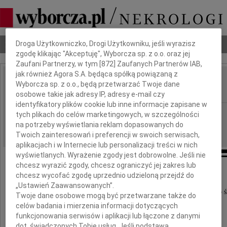
Dbamy o Twoją prywatność
Nekrologi
Odeszli
Poradnik pogrzebowy
Droga Użytkowniczko, Drogi Użytkowniku, jeśli wyrazisz
zgodę klikając "Akceptuję", Wyborcza sp. z o.o. oraz jej
Zaufani Partnerzy, w tym [
872
] Zaufanych Partnerów IAB,
jak również Agora S.A. będąca spółką powiązaną z
Edward Ciupak
Wyborcza sp. z o.o., będą przetwarzać Twoje dane
IMIĘ I NAZWISKO:
osobowe takie jak adresy IP, adresy e-mail czy
identyfikatory plików cookie lub inne informacje zapisane w
Szczecin
REGION:
tych plikach do celów marketingowych, w szczególności
na potrzeby wyświetlania reklam dopasowanych do
08.07.2026
DATA EMISJI:
Twoich zainteresowań i preferencji w swoich serwisach,
aplikacjach i w Internecie lub personalizacji treści w nich
wyświetlanych. Wyrażenie zgody jest dobrowolne. Jeśli nie
chcesz wyrazić zgody, chcesz ograniczyć jej zakres lub
chcesz wycofać zgodę uprzednio udzieloną przejdź do
„Ustawień Zaawansowanych”.
Z wielkim smutkiem i żalem przyjąłem wiadomość o ś
Twoje dane osobowe mogą być przetwarzane także do
celów badania i mierzenia informacji dotyczących
funkcjonowania serwisów i aplikacji lub łączone z danymi
dot. świadczonych Tobie usług. Jeśli podstawą