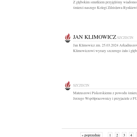
Z głębokim smutkiem przyjęliśmy wiadomo
śmierci naszego Kolegi Zdzisława Rynkiewi
JAN KLIMOWICZ
SZCZECIN
Jan Klimowicz zm. 25.03.2024 Arkadiuszo
Klimowiczowi wyrazy szczerego żalu i głęb
SZCZECIN
Mateuszowi Piskorskiemu z powodu śmierc
Jerzego Współpracownicy i przyjaciele z 
« poprzednie
1
2
3
4