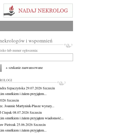
 nekrologów i wspomnień
wisko lub numer ogłoszenia:
+ szukanie zaawansowane
KROLOGI
ndra Szpaczyńska
29.07.2026
Szczecin
kim smutkiem i żalem przyjąłem...
.2026
Szczecin
ec. Joannie Martyniuk-Plasze wyrazy...
d Ciupak
08.07.2026
Szczecin
kim smutkiem i żalem przyjąłem wiadomość...
aw Pietrzak
25.06.2026
Szczecin
kim smutkiem i żalem przyjąłem...