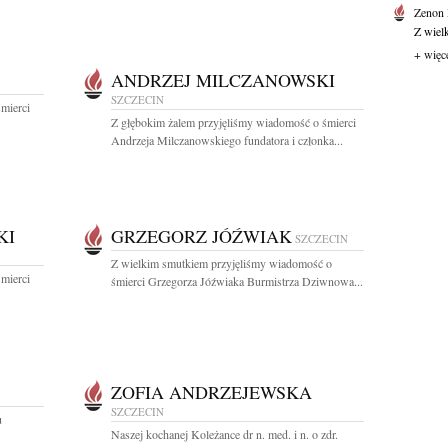
Zenon
Z wiel
+ więc
ANDRZEJ MILCZANOWSKI
SZCZECIN
mierci
Z głębokim żalem przyjęliśmy wiadomość o śmierci
Andrzeja Milczanowskiego fundatora i członka...
KI
GRZEGORZ JÓŹWIAK
SZCZECIN
Z wielkim smutkiem przyjęliśmy wiadomość o
mierci
śmierci Grzegorza Jóźwiaka Burmistrza Dziwnowa...
ZOFIA ANDRZEJEWSKA
SZCZECIN
u
Naszej kochanej Koleżance dr n. med. i n. o zdr.
.