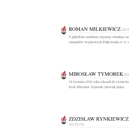
ROMAN MILKIEWICZ
SZC
Z głębokim smutkiem żegnamy zmarłego ne
ortopedów wojskowych Pułkownika w st. sp
MIROSŁAW TYMOREK
SZ
18 kwietnia 2024 roku odszedł do świata bez
trosk Mirosław Tymorek człowiek pełen...
ZDZISŁAW RYNKIEWICZ
SZCZECIN