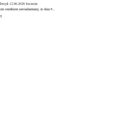
 Decyk
12.06.2026
Szczecin
kim smutkiem zawiadamiamy, że dnia 9...
ej