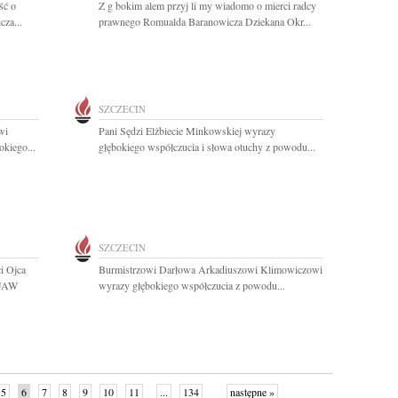
ść o
Z g bokim alem przyj li my wiadomo o mierci radcy
cza...
prawnego Romualda Baranowicza Dziekana Okr...
SZCZECIN
wi
Pani Sędzi Elżbiecie Minkowskiej wyrazy
okiego...
głębokiego współczucia i słowa otuchy z powodu...
SZCZECIN
i Ojca
Burmistrzowi Darłowa Arkadiuszowi Klimowiczowi
FUAW
wyrazy głębokiego współczucia z powodu...
5
6
7
8
9
10
11
...
134
następne »