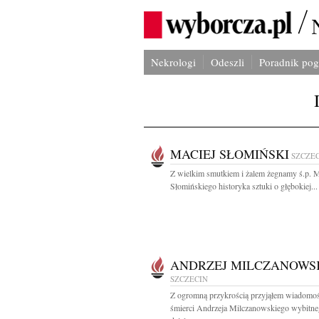
Nekrologi
Odeszli
Poradnik po
MACIEJ SŁOMIŃSKI
SZCZE
Z wielkim smutkiem i żalem żegnamy ś.p. M
Słomińskiego historyka sztuki o głębokiej...
ANDRZEJ MILCZANOWS
SZCZECIN
Z ogromną przykrością przyjąłem wiadomo
śmierci Andrzeja Milczanowskiego wybitn