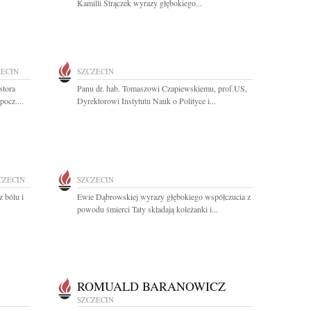
Kamilli Strączek wyrazy głębokiego...
ZECIN
SZCZECIN
stora
Panu dr. hab. Tomaszowi Czapiewskiemu, prof.US,
ocz....
Dyrektorowi Instytutu Nauk o Polityce i...
CZECIN
SZCZECIN
 bólu i
Ewie Dąbrowskiej wyrazy głębokiego współczucia z
powodu śmierci Taty składają koleżanki i...
ROMUALD BARANOWICZ
SZCZECIN