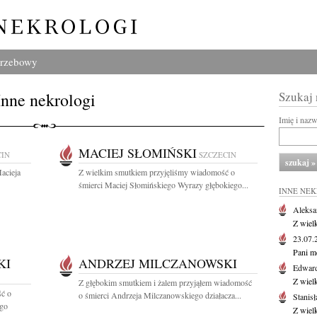
grzebowy
Inne nekrologi
Szukaj
Imię i naz
MACIEJ SŁOMIŃSKI
CIN
SZCZECIN
acieja
Z wielkim smutkiem przyjęliśmy wiadomość o
śmierci Maciej Słomińskiego Wyrazy głębokiego...
INNE NE
Aleksa
Z wiel
23.07
Pani m
KI
ANDRZEJ MILCZANOWSKI
Edwar
Z wiel
Z głębokim smutkiem i żalem przyjąłem wiadomość
ść o
o śmierci Andrzeja Milczanowskiego działacza...
Stanisł
ego
Z wiel