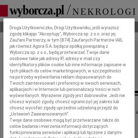
Dbamy o Twoją prywatność
Nekrologi
Odeszli
Poradnik pogrzebowy
Droga Użytkowniczko, Drogi Użytkowniku, jeśli wyrazisz
zgodę klikając "Akceptuję", Wyborcza sp. z o.o. oraz jej
Zaufani Partnerzy, w tym [
874
] Zaufanych Partnerów IAB,
jak również Agora S.A. będąca spółką powiązaną z
Stanisław Pietrzak
Wyborcza sp. z o.o., będą przetwarzać Twoje dane
IMIĘ I NAZWISKO:
osobowe takie jak adresy IP, adresy e-mail czy
identyfikatory plików cookie lub inne informacje zapisane w
Szczecin
REGION:
tych plikach do celów marketingowych, w szczególności
25.06.2026
na potrzeby wyświetlania reklam dopasowanych do
DATA EMISJI:
Twoich zainteresowań i preferencji w swoich serwisach,
aplikacjach i w Internecie lub personalizacji treści w nich
wyświetlanych. Wyrażenie zgody jest dobrowolne. Jeśli nie
chcesz wyrazić zgody, chcesz ograniczyć jej zakres lub
chcesz wycofać zgodę uprzednio udzieloną przejdź do
Z wielkim smutkiem i żalem przyjąłem informację o ś
„Ustawień Zaawansowanych”.
Twoje dane osobowe mogą być przetwarzane także do
celów badania i mierzenia informacji dotyczących
funkcjonowania serwisów i aplikacji lub łączone z danymi