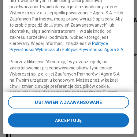
dot. świadczonych Tobie usług. Jeśli podstawą
przetwarzania Twoich danych jest uzasadniony interes
Wyborcza sp. z o.o., jej spółki powiązanej – Agora S.A. – lub
ppor. Stanisława Pietrz
Zaufanych Partnerów, masz prawo wyrazić sprzeciw. Aby
to zrobić przejdź do „Ustawień Zaawansowanych” lub
skontaktuj się z administratorem – w zależności od
zakresu sprzeciwu i podmiotu, wobec którego jest
ps. "Sarna"
kierowany. Więcej informacji znajdziesz w
Polityce
Prywatności Wyborcza.pl
i
Polityce Prywatności Agora S.A.
w latach 1951-1952 żołnierza II konspiracji antykomunis
Poprzez kliknięcie "Akceptuję" wyrażasz zgodę na
więźnia politycznego okresu stalinowskiego,
zainstalowanie i przechowywanie plików typu cookie
wieloletniego członka koszalińskiego koła
Wyborczej sp. z o. o. jej Zaufanych Partnerów i Agora S.A.
na Twoim urządzeniu końcowym. Możesz też w każdej
Związku Kombatantów Rzeczypospolitej Polskie
chwili zmienić swoje preferencje dot. plików cookie,
i Byłych Więźniów Politycznych.
ponownie wywołując narzędzie do zarządzania Twoimi
preferencjami dot. przetwarzania danych poprzez
USTAWIENIA ZAAWANSOWANE
odnośnik „Ustawienia prywatności” w stopce serwisu i
Rodzinie i Bliskim
przechodząc do sekcji „Ustawienia zaawansowane”.
Zmiana ustawień plików cookie możliwa jest także za
AKCEPTUJĘ
pomocą ustawień przeglądarki.
składam najgłębsze wyrazy współczucia.
My, nasi Zaufani Partnerzy i Agora S.A. możemy