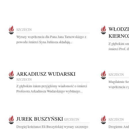
WŁODZI
SZCZECIN
KIERNO
Wyrazy współczucia dla Pana Jana Tarnowskiego z
powodu śmierci Syna Juliusza składają...
Z głębokim sm
śmierci Prof. d
ARKADIUSZ WUDARSKI
SZCZECIN
SZCZECIN
Magdalenie Se
Z głębokim żalem przyjęliśmy wiadomość o śmierci
współczucia z
Profesora Arkadiusza Wudarskiego wybitnego...
JUREK BUSZYŃSKI
SZCZECIN
SZCZECIN
Drogiej koleżance Eli Buszyńskiej wyrazy szczerego
Drogiemu Andr