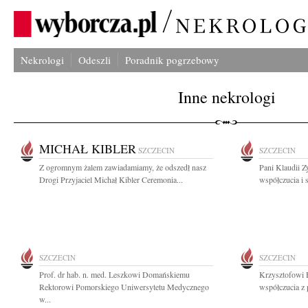
Nekrologi
Odeszli
Poradnik pogrzebowy
Inne nekrologi
MICHAŁ KIBLER
SZCZECIN
SZCZECIN
Z ogromnym żalem zawiadamiamy, że odszedł nasz
Pani Klaudii Z
Drogi Przyjaciel Michał Kibler Ceremonia...
współczucia i 
SZCZECIN
SZCZECIN
Prof. dr hab. n. med. Leszkowi Domańskiemu
Krzysztofowi 
Rektorowi Pomorskiego Uniwersytetu Medycznego
współczucia z 
w...