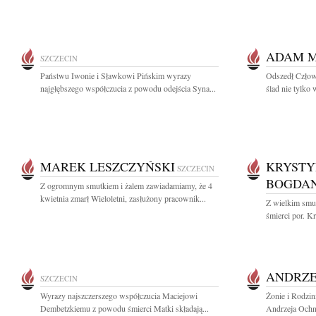
ADAM 
SZCZECIN
Państwu Iwonie i Sławkowi Pińskim wyrazy
Odszedł Człowi
najgłębszego współczucia z powodu odejścia Syna...
ślad nie tylko 
MAREK LESZCZYŃSKI
KRYSTY
SZCZECIN
BOGDA
Z ogromnym smutkiem i żalem zawiadamiamy, że 4
kwietnia zmarł Wieloletni, zasłużony pracownik...
Z wielkim smut
śmierci por. K
ANDRZE
SZCZECIN
Wyrazy najszczerszego współczucia Maciejowi
Żonie i Rodzin
Dembetzkiemu z powodu śmierci Matki składają...
Andrzeja Ochni