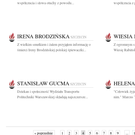
współczucia i słowa otuchy z powodu...
współczucia z
IRENA BRODZIŃSKA
WIESIA
SZCZECIN
Z wielkim smutkiem i żalem przyjąłem informację o
Z ogromnym sm
śmierci Ireny Brodzińskiej polskiej śpiewaczki...
Wiesię Rabińsk
STANISŁAW GUCMA
HELENA
SZCZECIN
Dziekan i społeczność Wydziału Transportu
"Człowiek żyje
Politechniki Warszawskiej składają najszczersze...
nim." Marcus T
« poprzednie
1
2
3
4
5
6
7
8
9
...