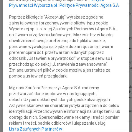
Prywatności Wyborcza.pl
i
Polityce Prywatności Agora S.A.
Z ogromnym żalem żegnamy Kochanego Wujka Andrzeja Olechowskiego Byłeś dla 
Poprzez kliknięcie "Akceptuję" wyrażasz zgodę na
Osobą, która zawsze miała dla nas czas i do której mogliśmy zwrócić się z...
zainstalowanie i przechowywanie plików typu cookie
Wyborczej sp. z o. o. jej Zaufanych Partnerów i Agora S.A.
na Twoim urządzeniu końcowym. Możesz też w każdej
Irenie Olechowskiej wyrazy serdecznego współczucia z powodu śmierci ukochanego
chwili zmienić swoje preferencje dot. plików cookie,
Witold Daniłowiczowie
ponownie wywołując narzędzie do zarządzania Twoimi
preferencjami dot. przetwarzania danych poprzez
odnośnik „Ustawienia prywatności” w stopce serwisu i
Z żalem żegnam Andrzeja Olechowskiego pierwszego zastępcę prezesa Narodowego
przechodząc do sekcji „Ustawienia zaawansowane”.
1989-1991, ministra spraw zagranicznych w latach 1993-1995, współzałożyciela Plat
Zmiana ustawień plików cookie możliwa jest także za
pomocą ustawień przeglądarki.
Z głębokim żalem żegnamy Śp. Andrzeja Olechowskiego dziękując Mu za wszystkie la
My, nasi Zaufani Partnerzy i Agora S.A. możemy
łącząc się w bólu z Ireną, Marcinem, Jackiem i całą Rodziną Maria, Łukasz, Ludwik,.
przetwarzać dane osobowe w następujących
celach:
Użycie dokładnych danych geolokalizacyjnych.
Aktywne skanowanie charakterystyki urządzenia do celów
Są ludzie, których się nie zapomina. Wspominając wspólnie spędzone chwile żegna
identyfikacji. Przechowywanie informacji na urządzeniu lub
Olechowskiego Łączymy się w smutku z Ireną i całą Rodziną Ania i Wojtek...
dostęp do nich. Spersonalizowane reklamy i treści, pomiar
reklam i treści, badnie odbiorców i ulepszanie usług.
Lista Zaufanych Partnerów