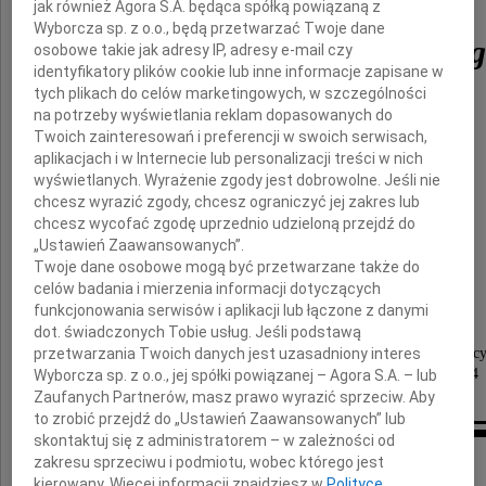
jak również Agora S.A. będąca spółką powiązaną z
Wyborcza sp. z o.o., będą przetwarzać Twoje dane
Andrzeja Olechowskie
osobowe takie jak adresy IP, adresy e-mail czy
identyfikatory plików cookie lub inne informacje zapisane w
tych plikach do celów marketingowych, w szczególności
na potrzeby wyświetlania reklam dopasowanych do
doktora ekonomii i polityka
Twoich zainteresowań i preferencji w swoich serwisach,
aplikacjach i w Internecie lub personalizacji treści w nich
wyświetlanych. Wyrażenie zgody jest dobrowolne. Jeśli nie
Rodzina
chcesz wyrazić zgody, chcesz ograniczyć jej zakres lub
chcesz wycofać zgodę uprzednio udzieloną przejdź do
„Ustawień Zaawansowanych”.
Msza pogrzebowa będzie odprawiona
Twoje dane osobowe mogą być przetwarzane także do
w kościele św. Anny w Wilanowie
celów badania i mierzenia informacji dotyczących
w środę 6 maja 2026 roku o godzinie 14:00
funkcjonowania serwisów i aplikacji lub łączone z danymi
dot. świadczonych Tobie usług. Jeśli podstawą
przetwarzania Twoich danych jest uzasadniony interes
Zamiast kwiatów prosimy o wsparcie Fundacji Kapucy
nr konta: 96 1030 0019 0109 8530 0030 6564
Wyborcza sp. z o.o., jej spółki powiązanej – Agora S.A. – lub
Zaufanych Partnerów, masz prawo wyrazić sprzeciw. Aby
to zrobić przejdź do „Ustawień Zaawansowanych” lub
skontaktuj się z administratorem – w zależności od
Kondolencje
zakresu sprzeciwu i podmiotu, wobec którego jest
kierowany. Więcej informacji znajdziesz w
Polityce