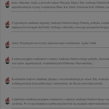
Ireno, Marcinie, Jacku, z powodu śmierci Waszego Męża i Taty Andrzeja Olechows
najserdeczniejsze wyrazy współczucia Wam, Kai, Pauli i Dzieciom Pola, Elżbieta, Lu
Z ogromnym smutkiem żegnamy Andrzeja Olechowskiego Patriotę, polityka, urzędn
najlepszych rozwiązań dla Polski. Dobrego człowieka i uroczego przyjaciela Drogiej I
Jacku, Przyjmij proszę wyrazy najszczerszego współczucia. Agata i Julek
Z żalem przyjąłem wiadomość o śmierci Andrzeja Olechowskiego polityka, ekonomis
oraz spraw zagranicznych, współzałożyciela Platformy Obywatelskiej....
Kochanemu Jackowi składamy płynące z serca kondolencje po stracie Taty Andrzeja
wybitną postacią życia publicznego i autorytetem, ale dla nas pozostanie przede...
Z głębokim smutkiem przyjąłem wiadomość o odejściu Andrzeja Olechowskiego wy
i polityka. W swojej działalności publicznej kierował się zasadami odpowiedzialności,