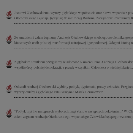
Jackowi Olechowskiemu wyrazy głębokiego współczucia oraz słowa wsparcia z pow
Olechowskiego składają, łącząc się w żalu z całą Rodziną, Zarząd oraz Pracownicy 
Ze smutkiem i żalem żegnamy Andrzeja Olechowskiego wielkiego zwolennika gospo
kluczowych osób polskiej transformacji ustrojowej i gospodarczej. Odegrał istotną ro
Z głębokim smutkiem przyjęliśmy wiadomość o śmierci Pana Andrzeja Olechowskie
współtwórcy polskiej demokracji, a przede wszystkim Człowieka o wielkiej klasie i..
Odszedł Andrzej Olechowski wybitny polityk, dyplomata, prawy człowiek, Przyjacie
wyrazy otuchy i głębokiego żalu Grażyna i Marek Bernatowicz
"Polityk myśli o następnych wyborach, mąż stanu o następnych pokoleniach" W. C
żalem żegnam Andrzeja Olechowskiego wspaniałego Człowieka będącego wzorem pa