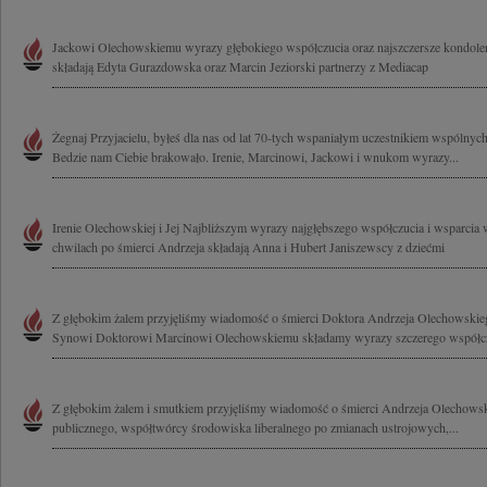
Jackowi Olechowskiemu wyrazy głębokiego współczucia oraz najszczersze kondolen
składają Edyta Gurazdowska oraz Marcin Jeziorski partnerzy z Mediacap
Żegnaj Przyjacielu, byłeś dla nas od lat 70-tych wspaniałym uczestnikiem wspólnych
Bedzie nam Ciebie brakowało. Irenie, Marcinowi, Jackowi i wnukom wyrazy...
Irenie Olechowskiej i Jej Najbliższym wyrazy najgłębszego współczucia i wsparcia 
chwilach po śmierci Andrzeja składają Anna i Hubert Janiszewscy z dziećmi
Z głębokim żalem przyjęliśmy wiadomość o śmierci Doktora Andrzeja Olechowskieg
Synowi Doktorowi Marcinowi Olechowskiemu składamy wyrazy szczerego współczu
Z głębokim żalem i smutkiem przyjęliśmy wiadomość o śmierci Andrzeja Olechowski
publicznego, współtwórcy środowiska liberalnego po zmianach ustrojowych,...