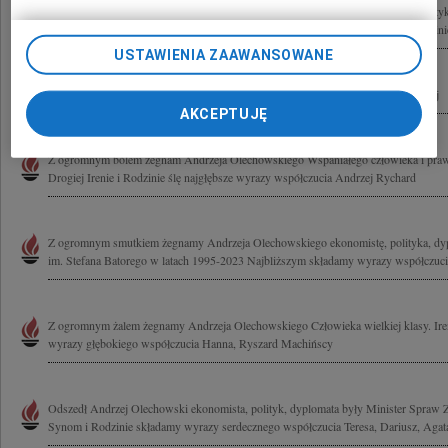
Z głębokim smutkiem żegnam doktora Andrzeja Olechowskiego męża stanu, polityk
zaangażowanego, by zapewnić Polsce bezpieczną przyszłość w NATO i UE Rodzinie 
USTAWIENIA ZAAWANSOWANE
Irenie Olechowskiej wyrazy współczucia i serdecznego wsparcia Bożena i Andrzej
AKCEPTUJĘ
Z ogromnym bólem żegnam Andrzeja Olechowskiego Wspaniałego człowieka i praw
Drogiej Irenie i Rodzinie ślę najgłębsze wyrazy współczucia Andrzej Rychard
Z ogromnym smutkiem żegnamy Andrzeja Olechowskiego ekonomistę, polityka, dyp
im. Stefana Batorego w latach 1995-2023 Najbliższym składamy wyrazy współczucia
Z ogromnym żalem żegnamy Andrzeja Olechowskiego Człowieka wielkiej klasy. Ir
wyrazy głębokiego współczucia Hanna, Ryszard Machińscy
Odszedł Andrzej Olechowski ekonomista, polityk, dyplomata były Minister Spraw Z
Synom i Rodzinie składamy wyrazy serdecznego współczucia Teresa, Dariusz, Agata 