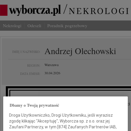
Nekrologi
Odeszli
Poradnik pogrzebowy
Andrzej Olechowski
IMIĘ I NAZWISKO:
Warszawa
REGION:
30.04.2026
DATA EMISJI:
Z głębokim smutkiem zawiadamiamy o śmierci
Dbamy o Twoją prywatność
Droga Użytkowniczko, Drogi Użytkowniku, jeśli wyrazisz
zgodę klikając "Akceptuję", Wyborcza sp. z o.o. oraz jej
Zaufani Partnerzy, w tym [
874
] Zaufanych Partnerów IAB,