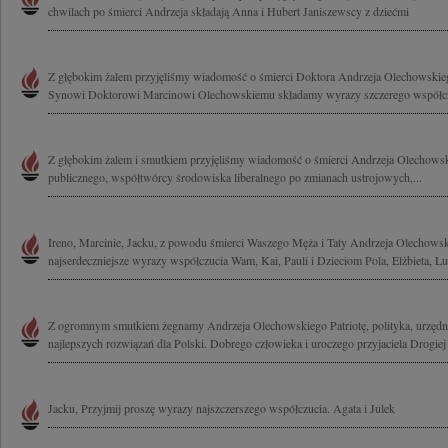
chwilach po śmierci Andrzeja składają Anna i Hubert Janiszewscy z dziećmi
Z głębokim żalem przyjęliśmy wiadomość o śmierci Doktora Andrzeja Olechowskieg
Synowi Doktorowi Marcinowi Olechowskiemu składamy wyrazy szczerego współczu
Z głębokim żalem i smutkiem przyjęliśmy wiadomość o śmierci Andrzeja Olechowski
publicznego, współtwórcy środowiska liberalnego po zmianach ustrojowych,...
Ireno, Marcinie, Jacku, z powodu śmierci Waszego Męża i Taty Andrzeja Olechows
najserdeczniejsze wyrazy współczucia Wam, Kai, Pauli i Dzieciom Pola, Elżbieta, Lu
Z ogromnym smutkiem żegnamy Andrzeja Olechowskiego Patriotę, polityka, urzędn
najlepszych rozwiązań dla Polski. Dobrego człowieka i uroczego przyjaciela Drogiej I
Jacku, Przyjmij proszę wyrazy najszczerszego współczucia. Agata i Julek