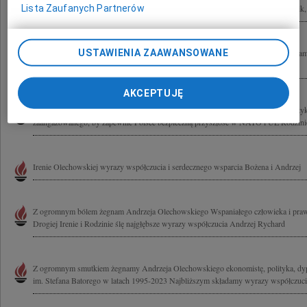
Lista Zaufanych Partnerów
łącząc się w bólu z Ireną, Marcinem, Jackiem i całą Rodziną Maria, Łukasz, Ludwik,.
USTAWIENIA ZAAWANSOWANE
Są ludzie, których się nie zapomina. Wspominając wspólnie spędzone chwile żegna
Olechowskiego Łączymy się w smutku z Ireną i całą Rodziną Ania i Wojtek...
AKCEPTUJĘ
Z głębokim smutkiem żegnam doktora Andrzeja Olechowskiego męża stanu, polityk
zaangażowanego, by zapewnić Polsce bezpieczną przyszłość w NATO i UE Rodzinie 
Irenie Olechowskiej wyrazy współczucia i serdecznego wsparcia Bożena i Andrzej
Z ogromnym bólem żegnam Andrzeja Olechowskiego Wspaniałego człowieka i praw
Drogiej Irenie i Rodzinie ślę najgłębsze wyrazy współczucia Andrzej Rychard
Z ogromnym smutkiem żegnamy Andrzeja Olechowskiego ekonomistę, polityka, dyp
im. Stefana Batorego w latach 1995-2023 Najbliższym składamy wyrazy współczucia