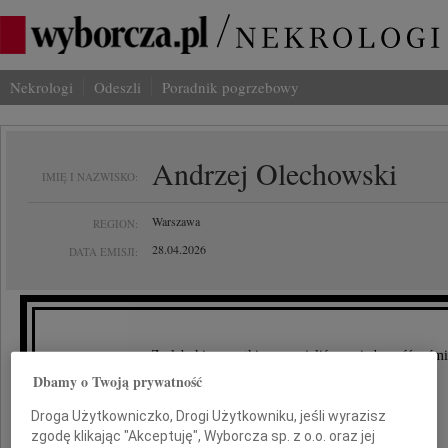
Nekrologi
Odeszli
Poradnik pogrzebowy
Andrzej Olechowski
IMIĘ I NAZWISKO:
Warszawa
REGION:
28.04.2026
DATA EMISJI:
Z głębokim smutkiem przyjęliśmy wiadomość o śmi
Dbamy o Twoją prywatność
Droga Użytkowniczko, Drogi Użytkowniku, jeśli wyrazisz
zgodę klikając "Akceptuję", Wyborcza sp. z o.o. oraz jej