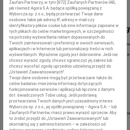
Zaufani Partnerzy, w tym [
872
] Zaufanych Partnerów IAB,
jak również Agora S.A. będąca spółką powiązaną z
Pana
Wyborcza sp. z o.o., będą przetwarzać Twoje dane
osobowe takie jak adresy IP, adresy e-mail czy
identyfikatory plików cookie lub inne informacje zapisane w
Andrzeja Olechowskie
tych plikach do celów marketingowych, w szczególności
na potrzeby wyświetlania reklam dopasowanych do
Twoich zainteresowań i preferencji w swoich serwisach,
Wybitnego polityka, współtwórcy polskiej demokrac
aplikacjach i w Internecie lub personalizacji treści w nich
wyświetlanych. Wyrażenie zgody jest dobrowolne. Jeśli nie
a przede wszystkim Człowieka o wielkiej klasie i autor
chcesz wyrazić zgody, chcesz ograniczyć jej zakres lub
chcesz wycofać zgodę uprzednio udzieloną przejdź do
„Ustawień Zaawansowanych”.
Naszemu Koledze i Wspólnikowi,
Twoje dane osobowe mogą być przetwarzane także do
celów badania i mierzenia informacji dotyczących
Jackowi Olechowskiemu,
funkcjonowania serwisów i aplikacji lub łączone z danymi
dot. świadczonych Tobie usług. Jeśli podstawą
oraz Rodzinie i Bliskim,
przetwarzania Twoich danych jest uzasadniony interes
Wyborcza sp. z o.o., jej spółki powiązanej – Agora S.A. – lub
Zaufanych Partnerów, masz prawo wyrazić sprzeciw. Aby
składamy wyrazy najszczerszego współczucia i wspa
to zrobić przejdź do „Ustawień Zaawansowanych” lub
w tych trudnych chwilach.
skontaktuj się z administratorem – w zależności od
zakresu sprzeciwu i podmiotu, wobec którego jest