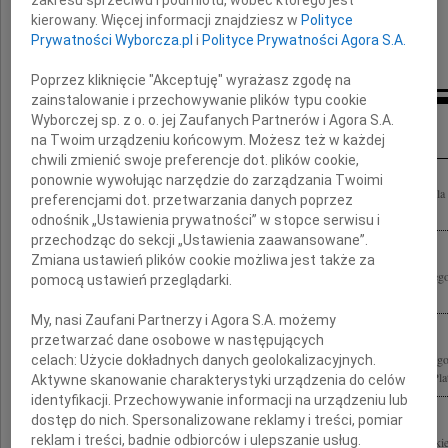
kierowany. Więcej informacji znajdziesz w
Polityce
Zarząd oraz zespół Spółki Budlex
Prywatności Wyborcza.pl
i
Polityce Prywatności Agora S.A.
Poprzez kliknięcie "Akceptuję" wyrażasz zgodę na
zainstalowanie i przechowywanie plików typu cookie
Inne kondolencje
Wyborczej sp. z o. o. jej Zaufanych Partnerów i Agora S.A.
na Twoim urządzeniu końcowym. Możesz też w każdej
chwili zmienić swoje preferencje dot. plików cookie,
ponownie wywołując narzędzie do zarządzania Twoimi
Z ogromnym żalem żegnamy Kochanego Wujka Andrzeja Olechowskiego Byłeś dla 
preferencjami dot. przetwarzania danych poprzez
Osobą, która zawsze miała dla nas czas i do której mogliśmy zwrócić się z...
odnośnik „Ustawienia prywatności” w stopce serwisu i
przechodząc do sekcji „Ustawienia zaawansowane”.
Zmiana ustawień plików cookie możliwa jest także za
Irenie Olechowskiej wyrazy serdecznego współczucia z powodu śmierci ukochanego
pomocą ustawień przeglądarki.
Witold Daniłowiczowie
My, nasi Zaufani Partnerzy i Agora S.A. możemy
przetwarzać dane osobowe w następujących
Z żalem żegnam Andrzeja Olechowskiego pierwszego zastępcę prezesa Narodowego
celach:
Użycie dokładnych danych geolokalizacyjnych.
1989-1991, ministra spraw zagranicznych w latach 1993-1995, współzałożyciela Plat
Aktywne skanowanie charakterystyki urządzenia do celów
identyfikacji. Przechowywanie informacji na urządzeniu lub
dostęp do nich. Spersonalizowane reklamy i treści, pomiar
reklam i treści, badnie odbiorców i ulepszanie usług.
Z głębokim żalem żegnamy Śp. Andrzeja Olechowskiego dziękując Mu za wszystkie la