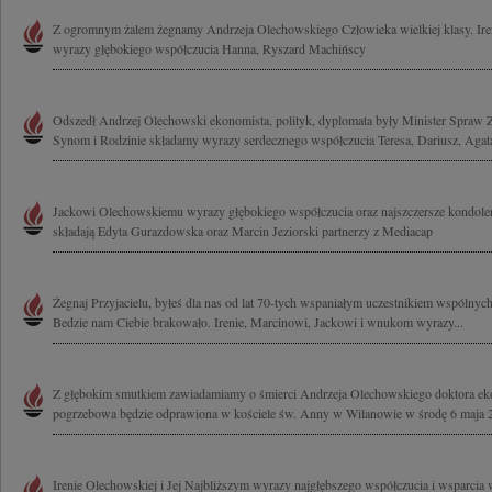
Z ogromnym żalem żegnamy Andrzeja Olechowskiego Człowieka wielkiej klasy. Ir
wyrazy głębokiego współczucia Hanna, Ryszard Machińscy
Odszedł Andrzej Olechowski ekonomista, polityk, dyplomata były Minister Spraw Z
Synom i Rodzinie składamy wyrazy serdecznego współczucia Teresa, Dariusz, Agata 
Jackowi Olechowskiemu wyrazy głębokiego współczucia oraz najszczersze kondolen
składają Edyta Gurazdowska oraz Marcin Jeziorski partnerzy z Mediacap
Żegnaj Przyjacielu, byłeś dla nas od lat 70-tych wspaniałym uczestnikiem wspólnych
Bedzie nam Ciebie brakowało. Irenie, Marcinowi, Jackowi i wnukom wyrazy...
Z głębokim smutkiem zawiadamiamy o śmierci Andrzeja Olechowskiego doktora eko
pogrzebowa będzie odprawiona w kościele św. Anny w Wilanowie w środę 6 maja 2
Irenie Olechowskiej i Jej Najbliższym wyrazy najgłębszego współczucia i wsparcia 