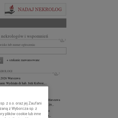
 nekrologów i wspomnień
zwisko lub numer ogłoszenia:
+ szukanie zaawansowane
KROLOGI
8.2026
Warszawa
anie Wydziału dr hab. Julii Kubisie,...
8.2026
Warszawa
j kochanej i dzielnej Marylce Butruk...
 Tadeusz Duniec
wiek: 79
07.08.2026
Warszawa
. z o.o. oraz jej Zaufani
lkim żalem przyjęliśmy wiadomość, że 29...
ązaną z Wyborcza sp. z
rzata Kościelska
07.08.2026
Warszawa
ry plików cookie lub inne
u 3 sierpnia 2026 roku zmarła Profesor...