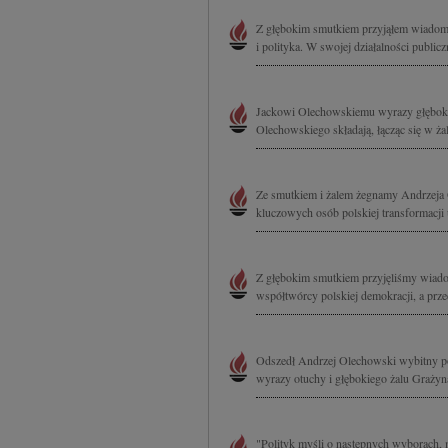
Z głębokim smutkiem przyjąłem wiadom
i polityka. W swojej działalności public
Jackowi Olechowskiemu wyrazy głębokie
Olechowskiego składają, łącząc się w ża
Ze smutkiem i żalem żegnamy Andrzeja 
kluczowych osób polskiej transformacji u
Z głębokim smutkiem przyjęliśmy wiado
współtwórcy polskiej demokracji, a przed
Odszedł Andrzej Olechowski wybitny pol
wyrazy otuchy i głębokiego żalu Grażyn
"Polityk myśli o następnych wyborach,