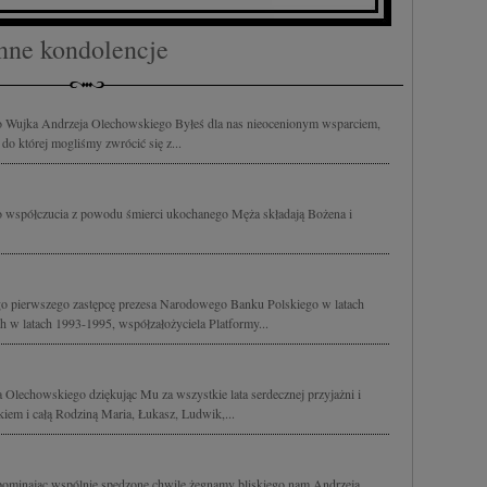
nne kondolencje
Wujka Andrzeja Olechowskiego Byłeś dla nas nieocenionym wsparciem,
 do której mogliśmy zwrócić się z...
o współczucia z powodu śmierci ukochanego Męża składają Bożena i
o pierwszego zastępcę prezesa Narodowego Banku Polskiego w latach
h w latach 1993-1995, współzałożyciela Platformy...
Olechowskiego dziękując Mu za wszystkie lata serdecznej przyjażni i
kiem i całą Rodziną Maria, Łukasz, Ludwik,...
spominając wspólnie spędzone chwile żegnamy bliskiego nam Andrzeja