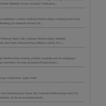
iemu składamy wyrazy szczerego współczucia...
y wiadomość o śmierci Andrzeja Olechowskiego wybitnej postaci życia
beralnego po zmianach ustrojowych,...
rci Waszego Męża i Taty Andrzeja Olechowskiego składamy
m, Kai, Pauli i Dzieciom Pola, Elżbieta, Ludwik, Iwo i...
Olechowskiego Patriotę, polityka, urzędnika zawsze szukającego
o człowieka i uroczego przyjaciela Drogiej Irenie i...
szego współczucia. Agata i Julek
serca kondolencje po stracie Taty Andrzeja Olechowskiego który był
rytetem, ale dla nas pozostanie przede...