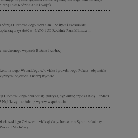
reną i całą Rodziną Ania i Wojtek...
drzeja Olechowskiego męża stanu, polityka i ekonomistę
zpieczną przyszłość w NATO i UE Rodzinie Pana Ministra ...
 i serdecznego wsparcia Bożena i Andrzej
chowskiego Wspaniałego człowieka i prawdziwego Polaka - obywatela
e wyrazy współczucia Andrzej Rychard
 Olechowskiego ekonomistę, polityka, dyplomatę członka Rady Fundacji
3 Najbliższym składamy wyrazy współczucia...
echowskiego Człowieka wielkiej klasy. Irence oraz Synom składamy
 Ryszard Machińscy