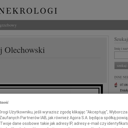
ogrzebowy
Szukaj
j Olechowski
Imię i na
INNE NE
07.0
Dziek
07.0
tność
Nasze
 przyjąłem wiadomość o śmierci
Jacek
ogi Użytkowniku, jeśli wyrazisz zgodę klikając "Akceptuję", Wyborcza sp
Z wie
 Zaufanych Partnerów IAB, jak również Agora S.A. będąca spółką powi
eja Olechowskiego
Małgo
Twoje dane osobowe takie jak adresy IP, adresy e-mail czy identyfikato
W dni