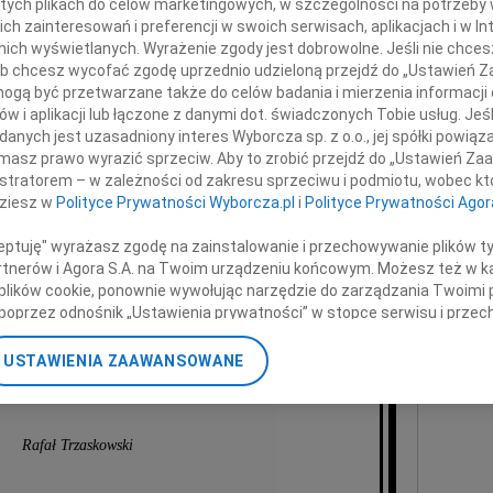
 tych plikach do celów marketingowych, w szczególności na potrzeby 
07.0
 zainteresowań i preferencji w swoich serwisach, aplikacjach i w Int
Serde
w nich wyświetlanych. Wyrażenie zgody jest dobrowolne. Jeśli nie chce
+ wię
polityka, ekonomisty,
 lub chcesz wycofać zgodę uprzednio udzieloną przejdź do „Ustawień
gą być przetwarzane także do celów badania i mierzenia informacji
NAJNOWS
w i aplikacji lub łączone z danymi dot. świadczonych Tobie usług. Jeś
ra finansów oraz spraw zagranicznych,
07.0
nych jest uzasadniony interes Wyborcza sp. z o.o., jej spółki powiąza
07.0
masz prawo wyrazić sprzeciw. Aby to zrobić przejdź do „Ustawień Z
Jacek
istratorem – w zależności od zakresu sprzeciwu i podmiotu, wobec któ
ożyciela Platformy Obywatelskiej.
Małgo
dziesz w
Polityce Prywatności Wyborcza.pl
i
Polityce Prywatności Agor
Marek
Jerzy
ceptuję" wyrażasz zgodę na zainstalowanie i przechowywanie plików t
odzinie i Bliskim
Asia
Partnerów i Agora S.A. na Twoim urządzeniu końcowym. Możesz też w ka
 plików cookie, ponownie wywołując narzędzie do zarządzania Twoimi 
07.0
poprzez odnośnik „Ustawienia prywatności” w stopce serwisu i przec
Eugen
kładam wyrazy współczucia
ane”. Zmiana ustawień plików cookie możliwa jest także za pomocą u
Kryst
USTAWIENIA ZAAWANSOWANE
+ wię
nerzy i Agora S.A. możemy przetwarzać dane osobowe w następującyc
Prezydent m.st. Warszawy
okalizacyjnych. Aktywne skanowanie charakterystyki urządzenia do ce
cji na urządzeniu lub dostęp do nich. Spersonalizowane reklamy i tre
w i ulepszanie usług.
Lista Zaufanych Partnerów
Rafał Trzaskowski