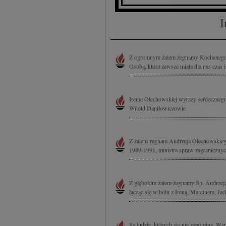
I
Z ogromnym żalem żegnamy Kochanego 
Osobą, która zawsze miała dla nas czas i
Irenie Olechowskiej wyrazy serdeczneg
Witold Daniłowiczowie
Z żalem żegnam Andrzeja Olechowskieg
1989-1991, ministra spraw zagranicznyc
Z głębokim żalem żegnamy Śp. Andrzeja 
łącząc się w bólu z Ireną, Marcinem, Jac
Są ludzie, których się nie zapomina. W