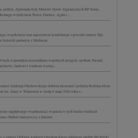
 polityk, dyplomata były Minister Spraw Zagranicznych RP Irenie,
cznego współczucia Teresa, Dariusz, Agata i...
go współczucia oraz najszczersze kondolencje z powodu śmierci Taty
 Jeziorski partnerzy z Mediacap
t 70-tych wspaniałym uczestnikiem wspólnych przygód, spotkań, biesiad.
Marcinowi, Jackowi i wnukom wyrazy...
ierci Andrzeja Olechowskiego doktora ekonomii i polityka Rodzina Msza
le św. Anny w Wilanowie w środę 6 maja 2026 roku o...
wyrazy najgłębszego współczucia i wsparcia w tych bardzo trudnych
Anna i Hubert Janiszewscy z dziećmi
ć o śmierci Doktora Andrzeja Olechowskiego oddanego służbie dla Polski