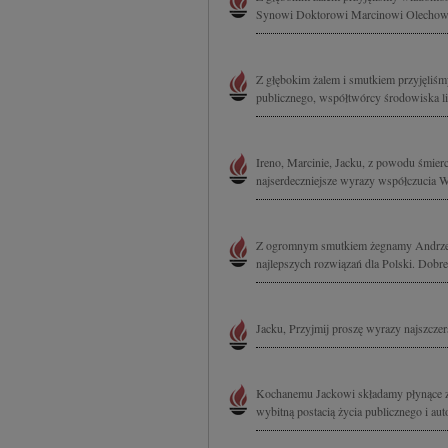
Synowi Doktorowi Marcinowi Olechowsk
Z głębokim żalem i smutkiem przyjęliśm
publicznego, współtwórcy środowiska li
Ireno, Marcinie, Jacku, z powodu śmie
najserdeczniejsze wyrazy współczucia Wa
Z ogromnym smutkiem żegnamy Andrzeja 
najlepszych rozwiązań dla Polski. Dobreg
Jacku, Przyjmij proszę wyrazy najszczer
Kochanemu Jackowi składamy płynące z 
wybitną postacią życia publicznego i auto