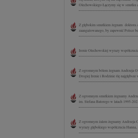
Olechowskiego Łączymy się w smutku z I
Z głębokim smutkiem żegnam doktora An
zaangażowanego, by zapewnić Polsce be
Irenie Olechowskiej wyrazy współczucia
Z ogromnym bólem żegnam Andrzeja Ole
Drogiej Irenie i Rodzinie ślę najgłębsz
Z ogromnym smutkiem żegnamy Andrzeja
im. Stefana Batorego w latach 1995-202
Z ogromnym żalem żegnamy Andrzeja Ol
wyrazy głębokiego współczucia Hanna,