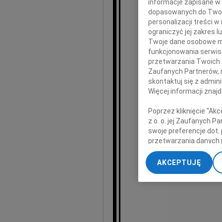
informacje zapisane w
dopasowanych do Twoich
personalizacji treści 
ograniczyć jej zakres
Twoje dane osobowe mo
funkcjonowania serwisó
byłego minist
przetwarzania Twoich da
Zaufanych Partnerów, 
skontaktuj się z admin
współzał
Więcej informacji znaj
Poprzez kliknięcie "Ak
R
z o. o. jej Zaufanych 
swoje preferencje dot.
przetwarzania danych 
s
„Ustawienia zaawansow
AKCEPTUJĘ
My, nasi Zaufani Part
dokładnych danych geol
Przechowywanie informa
treści, badnie odbiorcó