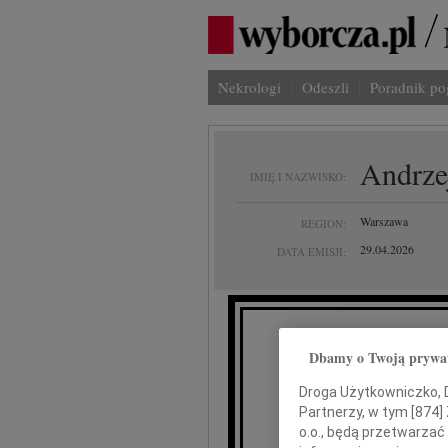
Nekrologi
Odeszli
Poradnik p
Andrze
IMIĘ I NAZWISKO:
Warszawa
REGION:
29.04.2026
DATA EMISJI:
Dbamy o Twoją prywa
Z żalem
Droga Użytkowniczko, Dr
Partnerzy, w tym [
874
]
Andrz
o.o., będą przetwarzać 