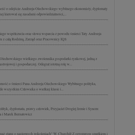
ość o odejściu Andrzeja Olechowskiego wybitnego ekonomisty, dyplomaty
znej kierował się zasadami odpowiedzialności,...
go współczucia oraz słowa wsparcia z powodu śmierci Taty Andrzeja
lu z całą Rodziną, Zarząd oraz Pracownicy IQS
Olechowskiego wielkiego zwolennika gospodarki rynkowej, jedną z
strojowej i gospodarczej. Odegrał istotną rolę w...
mość o śmierci Pana Andrzeja Olechowskiego Wybitnego polityka,
e wszystkim Człowieka o wielkiej klasie i...
ityk, dyplomata, prawy człowiek, Przyjaciel Drogiej Irenie i Synom
a i Marek Bernatowicz
 mąż stanu o następnych pokoleniach" W. Churchill Z ogromnym smutkiem i