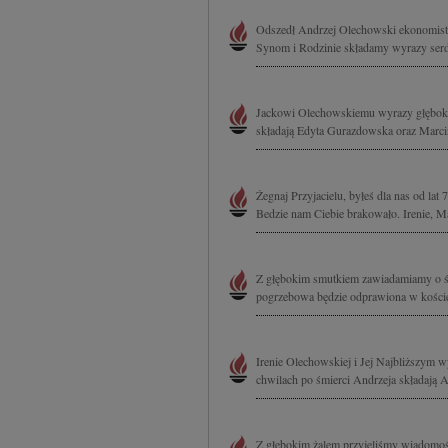
Odszedł Andrzej Olechowski ekonomista,
Synom i Rodzinie składamy wyrazy serde
Jackowi Olechowskiemu wyrazy głębokie
składają Edyta Gurazdowska oraz Marcin
Żegnaj Przyjacielu, byłeś dla nas od la
Bedzie nam Ciebie brakowało. Irenie, 
Z głębokim smutkiem zawiadamiamy o śm
pogrzebowa będzie odprawiona w koście
Irenie Olechowskiej i Jej Najbliższym 
chwilach po śmierci Andrzeja składają 
Z głębokim żalem przyjęliśmy wiadomoś