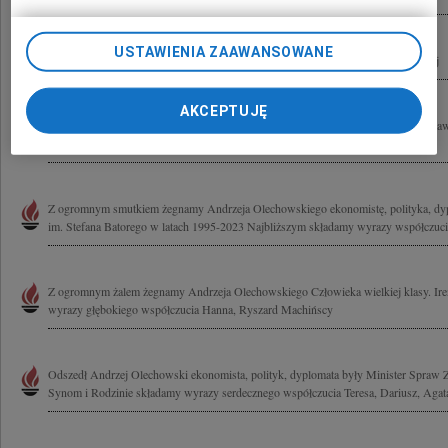
USTAWIENIA ZAAWANSOWANE
Irenie Olechowskiej wyrazy współczucia i serdecznego wsparcia Bożena i Andrzej
AKCEPTUJĘ
Z ogromnym bólem żegnam Andrzeja Olechowskiego Wspaniałego człowieka i praw
Drogiej Irenie i Rodzinie ślę najgłębsze wyrazy współczucia Andrzej Rychard
Z ogromnym smutkiem żegnamy Andrzeja Olechowskiego ekonomistę, polityka, dyp
im. Stefana Batorego w latach 1995-2023 Najbliższym składamy wyrazy współczucia
Z ogromnym żalem żegnamy Andrzeja Olechowskiego Człowieka wielkiej klasy. Ir
wyrazy głębokiego współczucia Hanna, Ryszard Machińscy
Odszedł Andrzej Olechowski ekonomista, polityk, dyplomata były Minister Spraw Z
Synom i Rodzinie składamy wyrazy serdecznego współczucia Teresa, Dariusz, Agata 