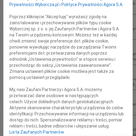
Z ogromnym żalem żegnamy Kochanego Wujka Andrzeja Olechowskiego Byłeś dla 
Prywatności Wyborcza.pl
i
Polityce Prywatności Agora S.A.
Osobą, która zawsze miała dla nas czas i do której mogliśmy zwrócić się z...
Poprzez kliknięcie "Akceptuję" wyrażasz zgodę na
zainstalowanie i przechowywanie plików typu cookie
Irenie Olechowskiej wyrazy serdecznego współczucia z powodu śmierci ukochanego
Wyborczej sp. z o. o. jej Zaufanych Partnerów i Agora S.A.
Witold Daniłowiczowie
na Twoim urządzeniu końcowym. Możesz też w każdej
chwili zmienić swoje preferencje dot. plików cookie,
ponownie wywołując narzędzie do zarządzania Twoimi
preferencjami dot. przetwarzania danych poprzez
Z żalem żegnam Andrzeja Olechowskiego pierwszego zastępcę prezesa Narodowego
1989-1991, ministra spraw zagranicznych w latach 1993-1995, współzałożyciela Plat
odnośnik „Ustawienia prywatności” w stopce serwisu i
przechodząc do sekcji „Ustawienia zaawansowane”.
Zmiana ustawień plików cookie możliwa jest także za
pomocą ustawień przeglądarki.
Z głębokim żalem żegnamy Śp. Andrzeja Olechowskiego dziękując Mu za wszystkie la
łącząc się w bólu z Ireną, Marcinem, Jackiem i całą Rodziną Maria, Łukasz, Ludwik,.
My, nasi Zaufani Partnerzy i Agora S.A. możemy
przetwarzać dane osobowe w następujących
celach:
Użycie dokładnych danych geolokalizacyjnych.
Są ludzie, których się nie zapomina. Wspominając wspólnie spędzone chwile żegna
Aktywne skanowanie charakterystyki urządzenia do celów
Olechowskiego Łączymy się w smutku z Ireną i całą Rodziną Ania i Wojtek...
identyfikacji. Przechowywanie informacji na urządzeniu lub
dostęp do nich. Spersonalizowane reklamy i treści, pomiar
reklam i treści, badnie odbiorców i ulepszanie usług.
Z głębokim smutkiem żegnam doktora Andrzeja Olechowskiego męża stanu, polityk
Lista Zaufanych Partnerów
zaangażowanego, by zapewnić Polsce bezpieczną przyszłość w NATO i UE Rodzinie 