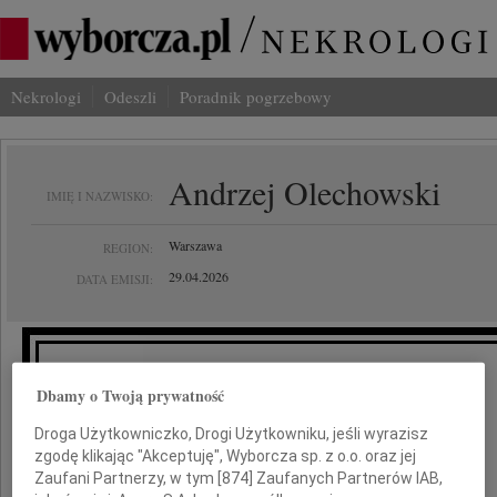
Nekrologi
Odeszli
Poradnik pogrzebowy
Andrzej Olechowski
IMIĘ I NAZWISKO:
Warszawa
REGION:
29.04.2026
DATA EMISJI:
Dbamy o Twoją prywatność
Jacku,
Droga Użytkowniczko, Drogi Użytkowniku, jeśli wyrazisz
zgodę klikając "Akceptuję", Wyborcza sp. z o.o. oraz jej
Zaufani Partnerzy, w tym [
874
] Zaufanych Partnerów IAB,