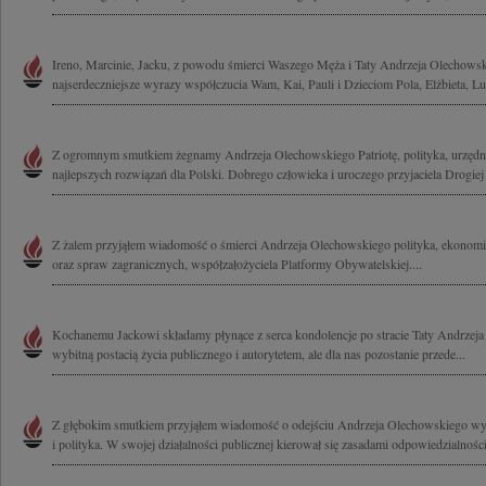
Ireno, Marcinie, Jacku, z powodu śmierci Waszego Męża i Taty Andrzeja Olechows
najserdeczniejsze wyrazy współczucia Wam, Kai, Pauli i Dzieciom Pola, Elżbieta, Lu
Z ogromnym smutkiem żegnamy Andrzeja Olechowskiego Patriotę, polityka, urzędn
najlepszych rozwiązań dla Polski. Dobrego człowieka i uroczego przyjaciela Drogiej I
Z żalem przyjąłem wiadomość o śmierci Andrzeja Olechowskiego polityka, ekonomis
oraz spraw zagranicznych, współzałożyciela Platformy Obywatelskiej....
Kochanemu Jackowi składamy płynące z serca kondolencje po stracie Taty Andrzeja
wybitną postacią życia publicznego i autorytetem, ale dla nas pozostanie przede...
Z głębokim smutkiem przyjąłem wiadomość o odejściu Andrzeja Olechowskiego wy
i polityka. W swojej działalności publicznej kierował się zasadami odpowiedzialności,