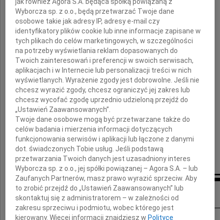
jak również Agora S.A. będąca spółką powiązaną z
Przyjmij proszę
Wyborcza sp. z o.o., będą przetwarzać Twoje dane
osobowe takie jak adresy IP, adresy e-mail czy
wyrazy najszczerszego współczucia.
identyfikatory plików cookie lub inne informacje zapisane w
tych plikach do celów marketingowych, w szczególności
na potrzeby wyświetlania reklam dopasowanych do
Twoich zainteresowań i preferencji w swoich serwisach,
aplikacjach i w Internecie lub personalizacji treści w nich
Agata i Julek
wyświetlanych. Wyrażenie zgody jest dobrowolne. Jeśli nie
chcesz wyrazić zgody, chcesz ograniczyć jej zakres lub
chcesz wycofać zgodę uprzednio udzieloną przejdź do
„Ustawień Zaawansowanych”.
Twoje dane osobowe mogą być przetwarzane także do
celów badania i mierzenia informacji dotyczących
funkcjonowania serwisów i aplikacji lub łączone z danymi
dot. świadczonych Tobie usług. Jeśli podstawą
przetwarzania Twoich danych jest uzasadniony interes
Wyborcza sp. z o.o., jej spółki powiązanej – Agora S.A. – lub
Zaufanych Partnerów, masz prawo wyrazić sprzeciw. Aby
Inne kondolencje
to zrobić przejdź do „Ustawień Zaawansowanych” lub
skontaktuj się z administratorem – w zależności od
zakresu sprzeciwu i podmiotu, wobec którego jest
kierowany. Więcej informacji znajdziesz w
Polityce