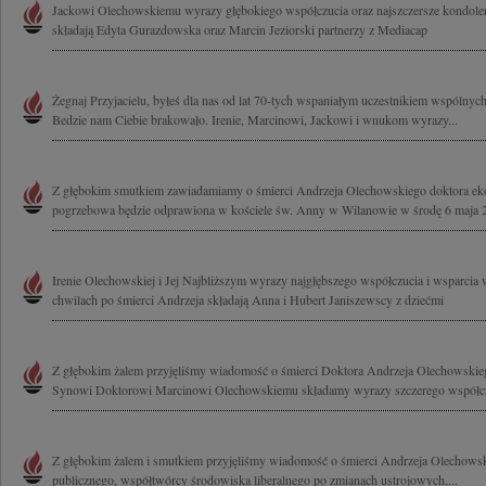
Jackowi Olechowskiemu wyrazy głębokiego współczucia oraz najszczersze kondolen
składają Edyta Gurazdowska oraz Marcin Jeziorski partnerzy z Mediacap
Żegnaj Przyjacielu, byłeś dla nas od lat 70-tych wspaniałym uczestnikiem wspólnych
Bedzie nam Ciebie brakowało. Irenie, Marcinowi, Jackowi i wnukom wyrazy...
Z głębokim smutkiem zawiadamiamy o śmierci Andrzeja Olechowskiego doktora eko
pogrzebowa będzie odprawiona w kościele św. Anny w Wilanowie w środę 6 maja 2
Irenie Olechowskiej i Jej Najbliższym wyrazy najgłębszego współczucia i wsparcia 
chwilach po śmierci Andrzeja składają Anna i Hubert Janiszewscy z dziećmi
Z głębokim żalem przyjęliśmy wiadomość o śmierci Doktora Andrzeja Olechowskieg
Synowi Doktorowi Marcinowi Olechowskiemu składamy wyrazy szczerego współczu
Z głębokim żalem i smutkiem przyjęliśmy wiadomość o śmierci Andrzeja Olechowski
publicznego, współtwórcy środowiska liberalnego po zmianach ustrojowych,...