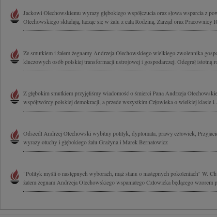
Jackowi Olechowskiemu wyrazy głębokiego współczucia oraz słowa wsparcia z pow
Olechowskiego składają, łącząc się w żalu z całą Rodziną, Zarząd oraz Pracownicy 
Ze smutkiem i żalem żegnamy Andrzeja Olechowskiego wielkiego zwolennika gospo
kluczowych osób polskiej transformacji ustrojowej i gospodarczej. Odegrał istotną ro
Z głębokim smutkiem przyjęliśmy wiadomość o śmierci Pana Andrzeja Olechowskie
współtwórcy polskiej demokracji, a przede wszystkim Człowieka o wielkiej klasie i..
Odszedł Andrzej Olechowski wybitny polityk, dyplomata, prawy człowiek, Przyjacie
wyrazy otuchy i głębokiego żalu Grażyna i Marek Bernatowicz
"Polityk myśli o następnych wyborach, mąż stanu o następnych pokoleniach" W. C
żalem żegnam Andrzeja Olechowskiego wspaniałego Człowieka będącego wzorem pa