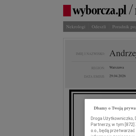
Nekrologi
Odeszli
Poradnik p
Andrze
IMIĘ I NAZWISKO:
Warszawa
REGION:
29.04.2026
DATA EMISJI:
Dbamy o Twoją prywa
Ire
Droga Użytkowniczko, Dr
Partnerzy, w tym [
872
]
o.o., będą przetwarzać 