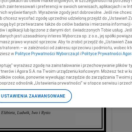
 tych plikach do celów marketingowych, w szczególności na potrzeby 
Waszego Męża i Taty
Andr
 zainteresowań i preferencji w swoich serwisach, aplikacjach i w Int
Z ogr
w nich wyświetlanych. Wyrażenie zgody jest dobrowolne. Jeśli nie chce
+ wię
 lub chcesz wycofać zgodę uprzednio udzieloną przejdź do „Ustawień
Andrzeja
gą być przetwarzane także do celów badania i mierzenia informacji
NAJNOWS
w i aplikacji lub łączone z danymi dot. świadczonych Tobie usług. Jeś
lechowskiego
Eugen
nych jest uzasadniony interes Wyborcza sp. z o.o., jej spółki powiąza
06.0
masz prawo wyrazić sprzeciw. Aby to zrobić przejdź do „Ustawień Z
Hube
istratorem – w zależności od zakresu sprzeciwu i podmiotu, wobec któ
Lucyn
dziesz w
Polityce Prywatności Wyborcza.pl
i
Polityce Prywatności Agor
Małgo
składamy
06.0
ceptuję" wyrażasz zgodę na zainstalowanie i przechowywanie plików t
deczniejsze wyrazy współczucia
Partnerów i Agora S.A. na Twoim urządzeniu końcowym. Możesz też w ka
Małgo
 plików cookie, ponownie wywołując narzędzie do zarządzania Twoimi 
06.0
poprzez odnośnik „Ustawienia prywatności” w stopce serwisu i przec
06.0
Kai, Pauli i Dzieciom
ane”. Zmiana ustawień plików cookie możliwa jest także za pomocą u
Grzeg
USTAWIENIA ZAAWANSOWANE
+ wię
nerzy i Agora S.A. możemy przetwarzać dane osobowe w następującyc
okalizacyjnych. Aktywne skanowanie charakterystyki urządzenia do ce
cji na urządzeniu lub dostęp do nich. Spersonalizowane reklamy i tre
 Elżbieta, Ludwik, Iwo i Rysio
w i ulepszanie usług.
Lista Zaufanych Partnerów