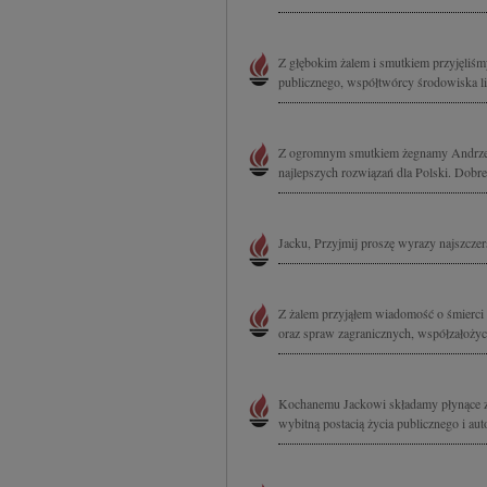
Z głębokim żalem i smutkiem przyjęliśm
publicznego, współtwórcy środowiska li
Z ogromnym smutkiem żegnamy Andrzeja 
najlepszych rozwiązań dla Polski. Dobreg
Jacku, Przyjmij proszę wyrazy najszczer
Z żalem przyjąłem wiadomość o śmierci 
oraz spraw zagranicznych, współzałożyci
Kochanemu Jackowi składamy płynące z 
wybitną postacią życia publicznego i auto