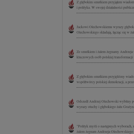
Z głębokim smutkiem przyjąłem wiadom
i polityka. W swojej działalności public
Jackowi Olechowskiemu wyrazy głębokie
Olechowskiego składają, łącząc się w ża
Ze smutkiem i żalem żegnamy Andrzeja 
kluczowych osób polskiej transformacji u
Z głębokim smutkiem przyjęliśmy wiado
współtwórcy polskiej demokracji, a przed
Odszedł Andrzej Olechowski wybitny pol
wyrazy otuchy i głębokiego żalu Grażyn
"Polityk myśli o następnych wyborach,
żalem żegnam Andrzeja Olechowskiego 