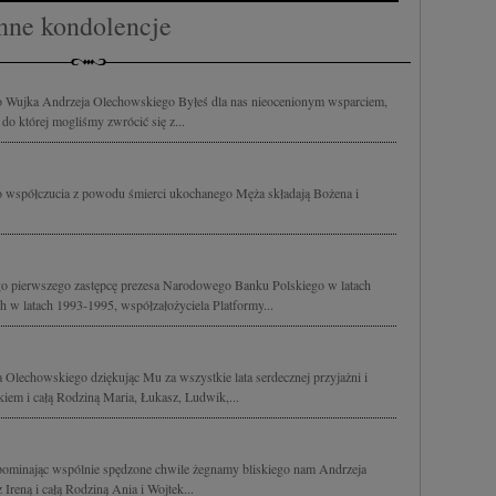
nne kondolencje
Wujka Andrzeja Olechowskiego Byłeś dla nas nieocenionym wsparciem,
 do której mogliśmy zwrócić się z...
o współczucia z powodu śmierci ukochanego Męża składają Bożena i
o pierwszego zastępcę prezesa Narodowego Banku Polskiego w latach
h w latach 1993-1995, współzałożyciela Platformy...
Olechowskiego dziękując Mu za wszystkie lata serdecznej przyjażni i
kiem i całą Rodziną Maria, Łukasz, Ludwik,...
spominając wspólnie spędzone chwile żegnamy bliskiego nam Andrzeja
reną i całą Rodziną Ania i Wojtek...