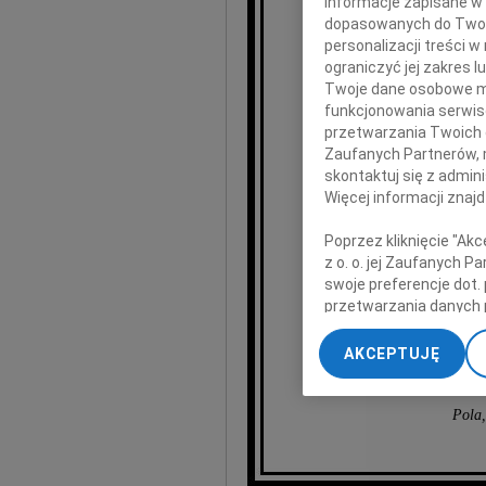
informacje zapisane w
dopasowanych do Twoich
personalizacji treści 
ograniczyć jej zakres
Twoje dane osobowe mo
funkcjonowania serwisó
O
przetwarzania Twoich da
Zaufanych Partnerów, 
skontaktuj się z admin
Więcej informacji znaj
Poprzez kliknięcie "Ak
najser
z o. o. jej Zaufanych 
swoje preferencje dot.
przetwarzania danych 
Wam, 
„Ustawienia zaawansow
AKCEPTUJĘ
My, nasi Zaufani Part
dokładnych danych geol
Przechowywanie informa
Pola,
treści, badnie odbiorcó