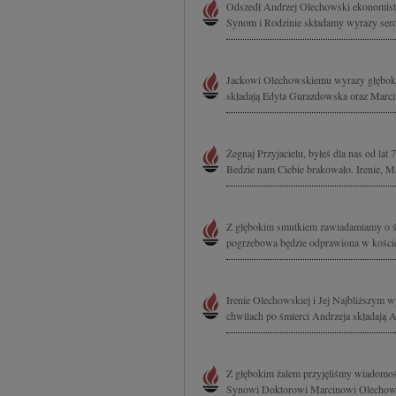
Odszedł Andrzej Olechowski ekonomista,
Synom i Rodzinie składamy wyrazy serde
Jackowi Olechowskiemu wyrazy głębokie
składają Edyta Gurazdowska oraz Marcin
Żegnaj Przyjacielu, byłeś dla nas od la
Bedzie nam Ciebie brakowało. Irenie, 
Z głębokim smutkiem zawiadamiamy o śm
pogrzebowa będzie odprawiona w koście
Irenie Olechowskiej i Jej Najbliższym 
chwilach po śmierci Andrzeja składają 
Z głębokim żalem przyjęliśmy wiadomoś
Synowi Doktorowi Marcinowi Olechowsk