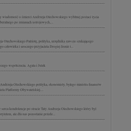
y wiadomość o śmierci Andrzeja Olechowskiego wybitnej postaci życia
beralnego po zmianach ustrojowych,...
Olechowskiego Patriotę, polityka, urzędnika zawsze szukającego
o człowieka i uroczego przyjaciela Drogiej Irenie i...
szego współczucia. Agata i Julek
Andrzeja Olechowskiego polityka, ekonomisty, byłego ministra finansów
ela Platformy Obywatelskiej....
serca kondolencje po stracie Taty Andrzeja Olechowskiego który był
rytetem, ale dla nas pozostanie przede...