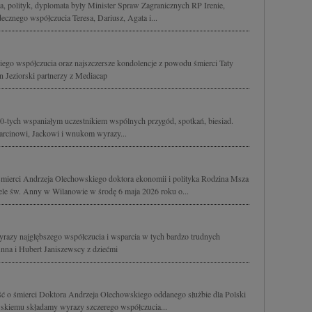
 polityk, dyplomata były Minister Spraw Zagranicznych RP Irenie,
cznego współczucia Teresa, Dariusz, Agata i...
go współczucia oraz najszczersze kondolencje z powodu śmierci Taty
 Jeziorski partnerzy z Mediacap
t 70-tych wspaniałym uczestnikiem wspólnych przygód, spotkań, biesiad.
Marcinowi, Jackowi i wnukom wyrazy...
ierci Andrzeja Olechowskiego doktora ekonomii i polityka Rodzina Msza
le św. Anny w Wilanowie w środę 6 maja 2026 roku o...
wyrazy najgłębszego współczucia i wsparcia w tych bardzo trudnych
Anna i Hubert Janiszewscy z dziećmi
ć o śmierci Doktora Andrzeja Olechowskiego oddanego służbie dla Polski
iemu składamy wyrazy szczerego współczucia...