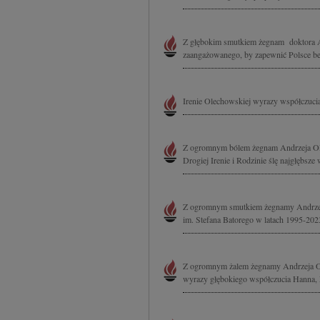
Z głębokim smutkiem żegnam doktora An
zaangażowanego, by zapewnić Polsce be
Irenie Olechowskiej wyrazy współczucia
Z ogromnym bólem żegnam Andrzeja Ole
Drogiej Irenie i Rodzinie ślę najgłębsz
Z ogromnym smutkiem żegnamy Andrzeja
im. Stefana Batorego w latach 1995-202
Z ogromnym żalem żegnamy Andrzeja Ol
wyrazy głębokiego współczucia Hanna,