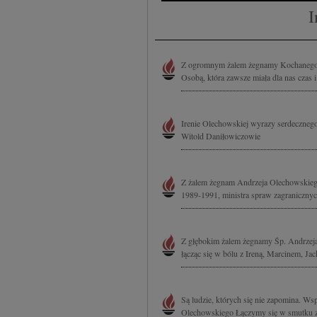
I
Z ogromnym żalem żegnamy Kochanego 
Osobą, która zawsze miała dla nas czas i
Irenie Olechowskiej wyrazy serdeczneg
Witold Daniłowiczowie
Z żalem żegnam Andrzeja Olechowskieg
1989-1991, ministra spraw zagranicznyc
Z głębokim żalem żegnamy Śp. Andrzeja 
łącząc się w bólu z Ireną, Marcinem, Jac
Są ludzie, których się nie zapomina. W
Olechowskiego Łączymy się w smutku z I