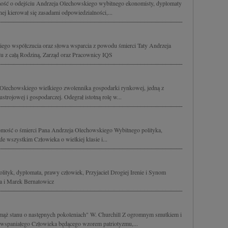
ość o odejściu Andrzeja Olechowskiego wybitnego ekonomisty, dyplomaty
znej kierował się zasadami odpowiedzialności,...
go współczucia oraz słowa wsparcia z powodu śmierci Taty Andrzeja
lu z całą Rodziną, Zarząd oraz Pracownicy IQS
Olechowskiego wielkiego zwolennika gospodarki rynkowej, jedną z
strojowej i gospodarczej. Odegrał istotną rolę w...
mość o śmierci Pana Andrzeja Olechowskiego Wybitnego polityka,
e wszystkim Człowieka o wielkiej klasie i...
ityk, dyplomata, prawy człowiek, Przyjaciel Drogiej Irenie i Synom
a i Marek Bernatowicz
 mąż stanu o następnych pokoleniach" W. Churchill Z ogromnym smutkiem i
wspaniałego Człowieka będącego wzorem patriotyzmu,...