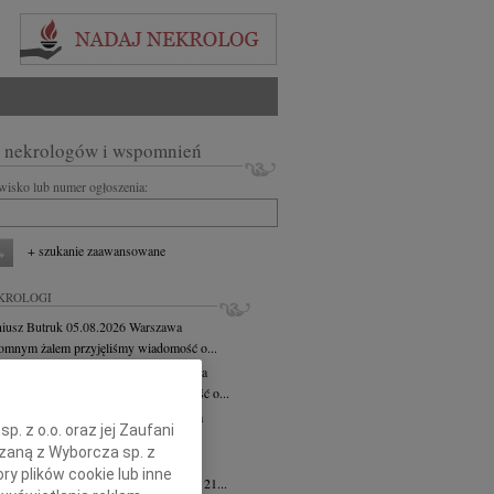
 nekrologów i wspomnień
zwisko lub numer ogłoszenia:
+ szukanie zaawansowane
KROLOGI
iusz Butruk
05.08.2026
Warszawa
omnym żalem przyjęliśmy wiadomość o...
rzata Kościelska
06.08.2026
Warszawa
bokim smutkiem przyjęliśmy wiadomość o...
zej Komorowski
06.08.2026
Warszawa
. z o.o. oraz jej Zaufani
pca 2026 roku odszedł Śp. Andrzej...
ązaną z Wyborcza sp. z
ntyna Karkocha
06.08.2026
Warszawa
ry plików cookie lub inne
arm. Inocentyna Karkocha zmarła dnia 21...