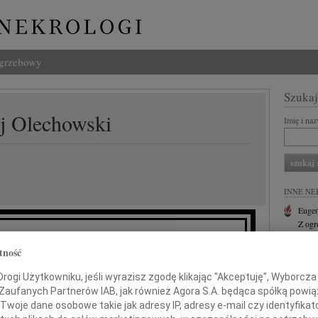
ogrzebowy
Szukaj
j Olechowski
Imię i na
INNE NE
Eugen
Z ogr
Małgo
tność
Z głę
no, Marcinie, Jacku,
Andr
ogi Użytkowniku, jeśli wyrazisz zgodę klikając "Akceptuję", Wyborcza sp
27 li
 Zaufanych Partnerów IAB, jak również Agora S.A. będąca spółką powi
Inoce
z powodu śmierci
Twoje dane osobowe takie jak adresy IP, adresy e-mail czy identyfikato
Mgr f