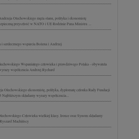
drzeja Olechowskiego męża stanu, polityka i ekonomistę
zpieczną przyszłość w NATO i UE Rodzinie Pana Ministra ...
 i serdecznego wsparcia Bożena i Andrzej
chowskiego Wspaniałego człowieka i prawdziwego Polaka - obywatela
e wyrazy współczucia Andrzej Rychard
 Olechowskiego ekonomistę, polityka, dyplomatę członka Rady Fundacji
3 Najbliższym składamy wyrazy współczucia...
echowskiego Człowieka wielkiej klasy. Irence oraz Synom składamy
 Ryszard Machińscy