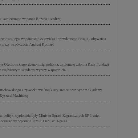
 i serdecznego wsparcia Bożena i Andrzej
chowskiego Wspaniałego człowieka i prawdziwego Polaka - obywatela
e wyrazy współczucia Andrzej Rychard
 Olechowskiego ekonomistę, polityka, dyplomatę członka Rady Fundacji
3 Najbliższym składamy wyrazy współczucia...
echowskiego Człowieka wielkiej klasy. Irence oraz Synom składamy
 Ryszard Machińscy
 polityk, dyplomata były Minister Spraw Zagranicznych RP Irenie,
cznego współczucia Teresa, Dariusz, Agata i...