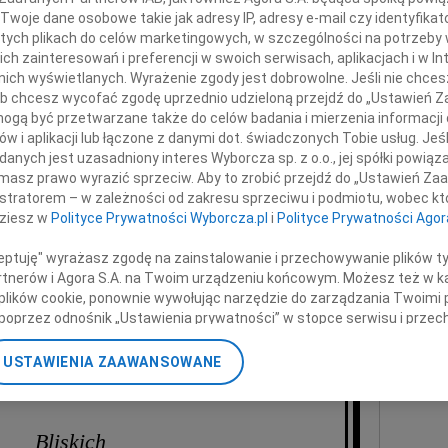
eja Olechowskiego
07.0
Twoje dane osobowe takie jak adresy IP, adresy e-mail czy identyfikato
Serde
 tych plikach do celów marketingowych, w szczególności na potrzeby 
+ wię
 zainteresowań i preferencji w swoich serwisach, aplikacjach i w Int
w nich wyświetlanych. Wyrażenie zgody jest dobrowolne. Jeśli nie chce
NAJNOWS
 zwolennika gospodarki rynkowej,
 lub chcesz wycofać zgodę uprzednio udzieloną przejdź do „Ustawień
polskiej transformacji ustrojowej i gospodarczej.
07.0
gą być przetwarzane także do celów badania i mierzenia informacji
rocesie przystąpienia Polski do Unii Europejskiej.
07.0
w i aplikacji lub łączone z danymi dot. świadczonych Tobie usług. Jeś
Jacek
nych jest uzasadniony interes Wyborcza sp. z o.o., jej spółki powiąza
czym, bezpośrednim człowiekiem,
Małgo
masz prawo wyrazić sprzeciw. Aby to zrobić przejdź do „Ustawień Z
m i konsekwentnym, ważną postacią
istratorem – w zależności od zakresu sprzeciwu i podmiotu, wobec któ
storii Konfederacji Lewiatan.
Marek
edzą i obecnością wspierał także
dziesz w
Polityce Prywatności Wyborcza.pl
i
Polityce Prywatności Agor
Jerzy
opejskie Forum Nowych Idei.
Asia
ceptuję" wyrażasz zgodę na zainstalowanie i przechowywanie plików t
07.0
ego zasług dla Polski i Polaków,
Partnerów i Agora S.A. na Twoim urządzeniu końcowym. Możesz też w ka
Eugen
zności międzynarodowej, jest bardzo długa.
 plików cookie, ponownie wywołując narzędzie do zarządzania Twoimi 
Kryst
poprzez odnośnik „Ustawienia prywatności” w stopce serwisu i przec
+ wię
ane”. Zmiana ustawień plików cookie możliwa jest także za pomocą u
Cześć Jego pamięci!
USTAWIENIA ZAAWANSOWANE
nerzy i Agora S.A. możemy przetwarzać dane osobowe w następującyc
 wyrazami współczucia dla
okalizacyjnych. Aktywne skanowanie charakterystyki urządzenia do ce
cji na urządzeniu lub dostęp do nich. Spersonalizowane reklamy i tre
Bliskich
w i ulepszanie usług.
Lista Zaufanych Partnerów