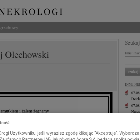
ogrzebowy
Szukaj
j Olechowski
Imię i na
INNE NE
07.0
Dziek
07.0
 smutkiem i żalem żegnamy
Nasze
Jacek
tność
Z wie
Małgo
ogi Użytkowniku, jeśli wyrazisz zgodę klikając "Akceptuję", Wyborcza sp
W dni
 Zaufanych Partnerów IAB, jak również Agora S.A. będąca spółką powi