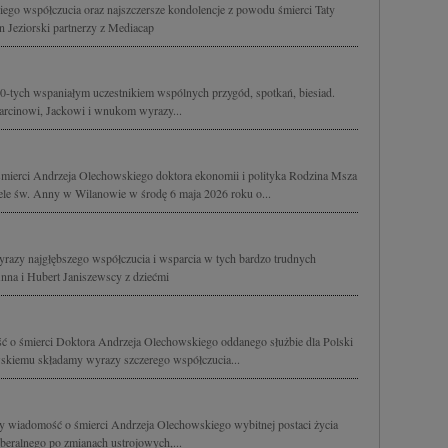
go współczucia oraz najszczersze kondolencje z powodu śmierci Taty
 Jeziorski partnerzy z Mediacap
t 70-tych wspaniałym uczestnikiem wspólnych przygód, spotkań, biesiad.
Marcinowi, Jackowi i wnukom wyrazy...
ierci Andrzeja Olechowskiego doktora ekonomii i polityka Rodzina Msza
le św. Anny w Wilanowie w środę 6 maja 2026 roku o...
wyrazy najgłębszego współczucia i wsparcia w tych bardzo trudnych
Anna i Hubert Janiszewscy z dziećmi
ć o śmierci Doktora Andrzeja Olechowskiego oddanego służbie dla Polski
iemu składamy wyrazy szczerego współczucia...
y wiadomość o śmierci Andrzeja Olechowskiego wybitnej postaci życia
beralnego po zmianach ustrojowych,...