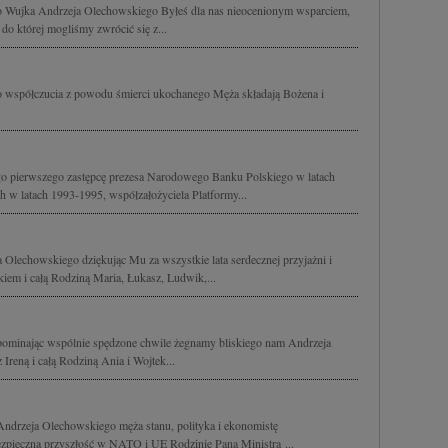
Wujka Andrzeja Olechowskiego Byłeś dla nas nieocenionym wsparciem,
 do której mogliśmy zwrócić się z...
o współczucia z powodu śmierci ukochanego Męża składają Bożena i
o pierwszego zastępcę prezesa Narodowego Banku Polskiego w latach
h w latach 1993-1995, współzałożyciela Platformy...
Olechowskiego dziękując Mu za wszystkie lata serdecznej przyjażni i
kiem i całą Rodziną Maria, Łukasz, Ludwik,...
spominając wspólnie spędzone chwile żegnamy bliskiego nam Andrzeja
reną i całą Rodziną Ania i Wojtek...
drzeja Olechowskiego męża stanu, polityka i ekonomistę
zpieczną przyszłość w NATO i UE Rodzinie Pana Ministra ...