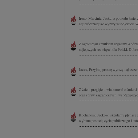
Ireno, Marcinie, Jacku, z powodu śmie
najserdeczniejsze wyrazy współczucia Wa
Z ogromnym smutkiem żegnamy Andrzeja 
najlepszych rozwiązań dla Polski. Dobreg
Jacku, Przyjmij proszę wyrazy najszczer
Z żalem przyjąłem wiadomość o śmierci 
oraz spraw zagranicznych, współzałożyci
Kochanemu Jackowi składamy płynące z 
wybitną postacią życia publicznego i auto