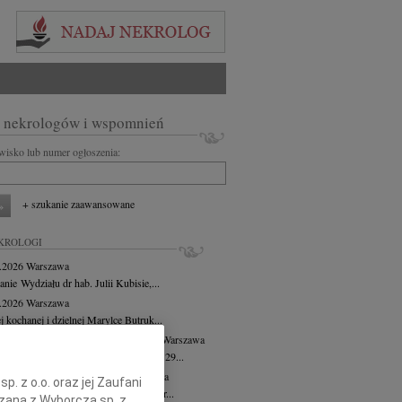
 nekrologów i wspomnień
zwisko lub numer ogłoszenia:
+ szukanie zaawansowane
KROLOGI
8.2026
Warszawa
anie Wydziału dr hab. Julii Kubisie,...
8.2026
Warszawa
j kochanej i dzielnej Marylce Butruk...
 Tadeusz Duniec
wiek: 79
07.08.2026
Warszawa
lkim żalem przyjęliśmy wiadomość, że 29...
rzata Kościelska
07.08.2026
Warszawa
. z o.o. oraz jej Zaufani
u 3 sierpnia 2026 roku zmarła Profesor...
ązaną z Wyborcza sp. z