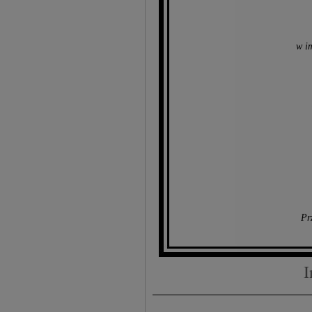
w i
Pr
I