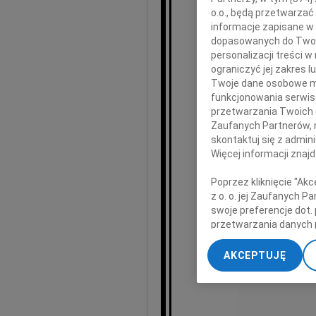
Andrz
o.o., będą przetwarzać 
informacje zapisane w
dopasowanych do Twoich
personalizacji treści 
wielkiego
ograniczyć jej zakres
jedną z kluczowych osób 
Twoje dane osobowe mo
Odegrał istotną rolę w p
funkcjonowania serwisó
przetwarzania Twoich da
Był uro
Zaufanych Partnerów, 
wymagający
skontaktuj się z admin
w hi
Swoją wi
Więcej informacji znaj
Eur
Poprzez kliknięcie "Ak
Lista J
z o. o. jej Zaufanych 
ale także społec
swoje preferencje dot.
przetwarzania danych 
„Ustawienia zaawansow
AKCEPTUJĘ
My, nasi Zaufani Part
Z
dokładnych danych geol
Przechowywanie informa
treści, badnie odbiorcó