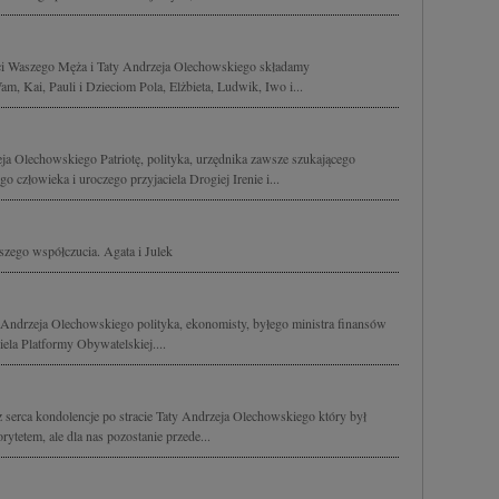
rci Waszego Męża i Taty Andrzeja Olechowskiego składamy
m, Kai, Pauli i Dzieciom Pola, Elżbieta, Ludwik, Iwo i...
Olechowskiego Patriotę, polityka, urzędnika zawsze szukającego
o człowieka i uroczego przyjaciela Drogiej Irenie i...
szego współczucia. Agata i Julek
Andrzeja Olechowskiego polityka, ekonomisty, byłego ministra finansów
ela Platformy Obywatelskiej....
serca kondolencje po stracie Taty Andrzeja Olechowskiego który był
rytetem, ale dla nas pozostanie przede...