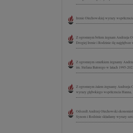
Irenie Olechowskiej wyrazy współczucia
Z ogromnym bólem żegnam Andrzeja Ole
Drogiej Irenie i Rodzinie ślę najgłębsz
Z ogromnym smutkiem żegnamy Andrzeja
im. Stefana Batorego w latach 1995-202
Z ogromnym żalem żegnamy Andrzeja Ol
wyrazy głębokiego współczucia Hanna,
Odszedł Andrzej Olechowski ekonomista,
Synom i Rodzinie składamy wyrazy serde