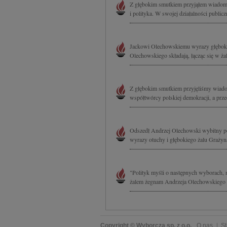
Z głębokim smutkiem przyjąłem wiadom
i polityka. W swojej działalności public
Jackowi Olechowskiemu wyrazy głębokie
Olechowskiego składają, łącząc się w ża
Z głębokim smutkiem przyjęliśmy wiado
współtwórcy polskiej demokracji, a przed
Odszedł Andrzej Olechowski wybitny pol
wyrazy otuchy i głębokiego żalu Grażyn
"Polityk myśli o następnych wyborach,
żalem żegnam Andrzeja Olechowskiego 
Copyright © Wyborcza sp. z o.o.
O nas
St