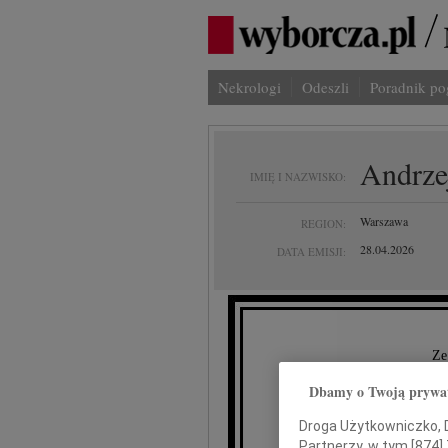
Nekrologi
Odeszli
Poradnik p
Andrze
IMIĘ I NAZWISKO:
Warszawa
REGION:
28.04.2026
DATA EMISJI:
Ze
Dbamy o Twoją prywa
Droga Użytkowniczko, Dr
Partnerzy, w tym [
874
]