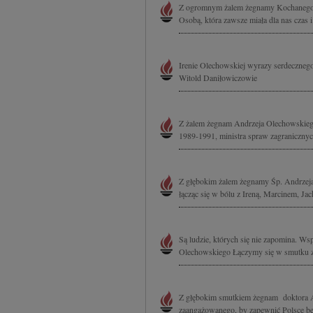
Z ogromnym żalem żegnamy Kochanego 
Osobą, która zawsze miała dla nas czas i
Irenie Olechowskiej wyrazy serdeczneg
Witold Daniłowiczowie
Z żalem żegnam Andrzeja Olechowskieg
1989-1991, ministra spraw zagranicznyc
Z głębokim żalem żegnamy Śp. Andrzeja 
łącząc się w bólu z Ireną, Marcinem, Jac
Są ludzie, których się nie zapomina. W
Olechowskiego Łączymy się w smutku z I
Z głębokim smutkiem żegnam doktora An
zaangażowanego, by zapewnić Polsce be