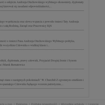
ość o odejściu Andrzeja Olechowskiego wybitnego ekonomisty, dyplomaty
znej kierował się zasadami odpowiedzialności,...
go współczucia oraz słowa wsparcia z powodu śmierci Taty Andrzeja
lu z całą Rodziną, Zarząd oraz Pracownicy IQS
mość o śmierci Pana Andrzeja Olechowskiego Wybitnego polityka,
e wszystkim Człowieka o wielkiej klasie i...
ityk, dyplomata, prawy człowiek, Przyjaciel Drogiej Irenie i Synom
a i Marek Bernatowicz
 mąż stanu o następnych pokoleniach" W. Churchill Z ogromnym smutkiem i
wspaniałego Człowieka będącego wzorem patriotyzmu,...
aże u nas
Reklama
Polityka prywatnośći
Wszystkie artykuły
Licencje