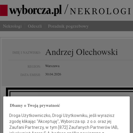
Nekrologi
Odeszli
Poradnik pogrzebowy
Andrzej Olechowski
IMIĘ I NAZWISKO:
Warszawa
REGION:
30.04.2026
DATA EMISJI:
Dbamy o Twoją prywatność
Irenie Olechowskiej
Droga Użytkowniczko, Drogi Użytkowniku, jeśli wyrazisz
i Jej Najbliższym
zgodę klikając "Akceptuję", Wyborcza sp. z o.o. oraz jej
Zaufani Partnerzy, w tym [
872
] Zaufanych Partnerów IAB,