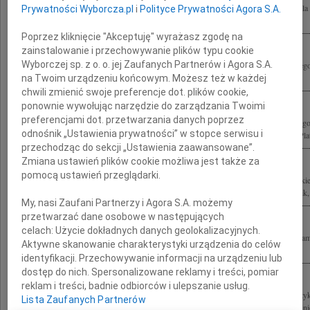
Z ogromnym żalem żegnamy Kochanego Wujka Andrzeja Olechowskiego Byłeś dla 
Prywatności Wyborcza.pl
i
Polityce Prywatności Agora S.A.
Osobą, która zawsze miała dla nas czas i do której mogliśmy zwrócić się z...
Poprzez kliknięcie "Akceptuję" wyrażasz zgodę na
zainstalowanie i przechowywanie plików typu cookie
Wyborczej sp. z o. o. jej Zaufanych Partnerów i Agora S.A.
Irenie Olechowskiej wyrazy serdecznego współczucia z powodu śmierci ukochanego
Witold Daniłowiczowie
na Twoim urządzeniu końcowym. Możesz też w każdej
chwili zmienić swoje preferencje dot. plików cookie,
ponownie wywołując narzędzie do zarządzania Twoimi
preferencjami dot. przetwarzania danych poprzez
Z żalem żegnam Andrzeja Olechowskiego pierwszego zastępcę prezesa Narodowego
odnośnik „Ustawienia prywatności” w stopce serwisu i
1989-1991, ministra spraw zagranicznych w latach 1993-1995, współzałożyciela Plat
przechodząc do sekcji „Ustawienia zaawansowane”.
Zmiana ustawień plików cookie możliwa jest także za
pomocą ustawień przeglądarki.
Z głębokim żalem żegnamy Śp. Andrzeja Olechowskiego dziękując Mu za wszystkie la
łącząc się w bólu z Ireną, Marcinem, Jackiem i całą Rodziną Maria, Łukasz, Ludwik,.
My, nasi Zaufani Partnerzy i Agora S.A. możemy
przetwarzać dane osobowe w następujących
celach:
Użycie dokładnych danych geolokalizacyjnych.
Są ludzie, których się nie zapomina. Wspominając wspólnie spędzone chwile żegna
Aktywne skanowanie charakterystyki urządzenia do celów
Olechowskiego Łączymy się w smutku z Ireną i całą Rodziną Ania i Wojtek...
identyfikacji. Przechowywanie informacji na urządzeniu lub
dostęp do nich. Spersonalizowane reklamy i treści, pomiar
reklam i treści, badnie odbiorców i ulepszanie usług.
Z głębokim smutkiem żegnam doktora Andrzeja Olechowskiego męża stanu, polityk
Lista Zaufanych Partnerów
zaangażowanego, by zapewnić Polsce bezpieczną przyszłość w NATO i UE Rodzinie 