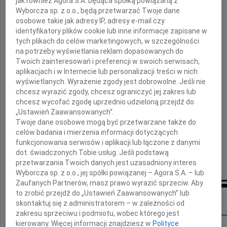
jak również Agora S.A. będąca spółką powiązaną z
Wyborcza sp. z o.o., będą przetwarzać Twoje dane
wyrazy najgłębszego współczucia i wsparcia
osobowe takie jak adresy IP, adresy e-mail czy
w tych bardzo trudnych chwilach po śmierci
identyfikatory plików cookie lub inne informacje zapisane w
tych plikach do celów marketingowych, w szczególności
na potrzeby wyświetlania reklam dopasowanych do
Andrzeja
Twoich zainteresowań i preferencji w swoich serwisach,
aplikacjach i w Internecie lub personalizacji treści w nich
wyświetlanych. Wyrażenie zgody jest dobrowolne. Jeśli nie
składają
chcesz wyrazić zgody, chcesz ograniczyć jej zakres lub
chcesz wycofać zgodę uprzednio udzieloną przejdź do
Anna i Hubert Janiszewscy z dziećmi
„Ustawień Zaawansowanych”.
Twoje dane osobowe mogą być przetwarzane także do
celów badania i mierzenia informacji dotyczących
funkcjonowania serwisów i aplikacji lub łączone z danymi
dot. świadczonych Tobie usług. Jeśli podstawą
przetwarzania Twoich danych jest uzasadniony interes
Wyborcza sp. z o.o., jej spółki powiązanej – Agora S.A. – lub
Zaufanych Partnerów, masz prawo wyrazić sprzeciw. Aby
to zrobić przejdź do „Ustawień Zaawansowanych” lub
Inne kondolencje
skontaktuj się z administratorem – w zależności od
zakresu sprzeciwu i podmiotu, wobec którego jest
kierowany. Więcej informacji znajdziesz w
Polityce