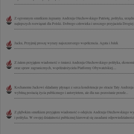
Z ogromnym smutkiem żegnamy Andrzeja Olechowskiego Patriotę, polityka, urzędn
najlepszych rozwiązań dla Polski. Dobrego człowieka i uroczego przyjaciela Drogiej I
Jacku, Przyjmij proszę wyrazy najszczerszego współczucia. Agata i Julek
Z żalem przyjąłem wiadomość o śmierci Andrzeja Olechowskiego polityka, ekonomis
oraz spraw zagranicznych, współzałożyciela Platformy Obywatelskiej....
Kochanemu Jackowi składamy płynące z serca kondolencje po stracie Taty Andrzeja
wybitną postacią życia publicznego i autorytetem, ale dla nas pozostanie przede...
Z głębokim smutkiem przyjąłem wiadomość o odejściu Andrzeja Olechowskiego wy
i polityka. W swojej działalności publicznej kierował się zasadami odpowiedzialności,