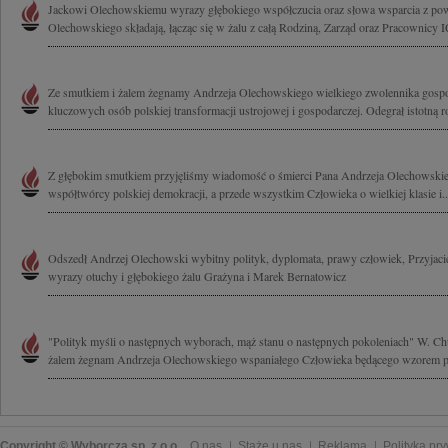
Jackowi Olechowskiemu wyrazy głębokiego współczucia oraz słowa wsparcia z pow
Olechowskiego składają, łącząc się w żalu z całą Rodziną, Zarząd oraz Pracownicy 
Ze smutkiem i żalem żegnamy Andrzeja Olechowskiego wielkiego zwolennika gospo
kluczowych osób polskiej transformacji ustrojowej i gospodarczej. Odegrał istotną ro
Z głębokim smutkiem przyjęliśmy wiadomość o śmierci Pana Andrzeja Olechowskie
współtwórcy polskiej demokracji, a przede wszystkim Człowieka o wielkiej klasie i..
Odszedł Andrzej Olechowski wybitny polityk, dyplomata, prawy człowiek, Przyjacie
wyrazy otuchy i głębokiego żalu Grażyna i Marek Bernatowicz
"Polityk myśli o następnych wyborach, mąż stanu o następnych pokoleniach" W. C
żalem żegnam Andrzeja Olechowskiego wspaniałego Człowieka będącego wzorem pa
Copyright © Wyborcza sp. z o.o.
O nas
Staże u nas
Reklama
Polityka pr