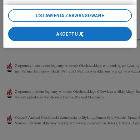
USTAWIENIA ZAAWANSOWANE
Irenie Olechowskiej wyrazy współczucia i serdecznego wsparcia Bożena i Andrzej
AKCEPTUJĘ
Z ogromnym bólem żegnam Andrzeja Olechowskiego Wspaniałego człowieka i praw
Drogiej Irenie i Rodzinie ślę najgłębsze wyrazy współczucia Andrzej Rychard
Z ogromnym smutkiem żegnamy Andrzeja Olechowskiego ekonomistę, polityka, dyp
im. Stefana Batorego w latach 1995-2023 Najbliższym składamy wyrazy współczucia
Z ogromnym żalem żegnamy Andrzeja Olechowskiego Człowieka wielkiej klasy. Ir
wyrazy głębokiego współczucia Hanna, Ryszard Machińscy
Odszedł Andrzej Olechowski ekonomista, polityk, dyplomata były Minister Spraw Z
Synom i Rodzinie składamy wyrazy serdecznego współczucia Teresa, Dariusz, Agata 