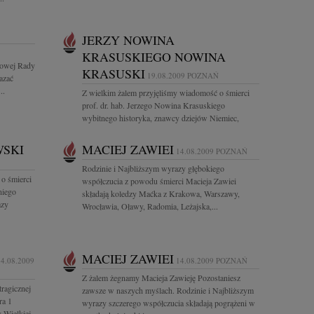
JERZY NOWINA
KRASUSKIEGO NOWINA
owej Rady
KRASUSKI
19.08.2009
POZNAŃ
azać
..
Z wielkim żalem przyjęliśmy wiadomość o śmierci
prof. dr. hab. Jerzego Nowina Krasuskiego
wybitnego historyka, znawcy dziejów Niemiec,
historii powszechnej i...
WSKI
MACIEJ ZAWIEI
14.08.2009
POZNAŃ
Rodzinie i Najbliższym wyrazy głębokiego
o śmierci
współczucia z powodu śmierci Macieja Zawiei
niego
składają koledzy Maćka z Krakowa, Warszawy,
azy
Wrocławia, Oławy, Radomia, Leżajska,...
MACIEJ ZAWIEI
14.08.2009
14.08.2009
POZNAŃ
Z żalem żegnamy Macieja Zawieję Pozostaniesz
ragicznej
zawsze w naszych myślach. Rodzinie i Najbliższym
ra 1
wyrazy szczerego współczucia składają pogrążeni w
 Wielkiej