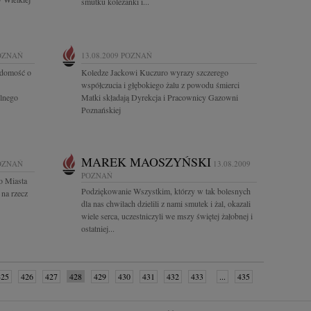
smutku koleżanki i...
OZNAŃ
13.08.2009
POZNAŃ
adomość o
Koledze Jackowi Kuczuro wyrazy szczerego
współczucia i głębokiego żalu z powodu śmierci
ólnego
Matki składają Dyrekcja i Pracownicy Gazowni
Poznańskiej
MAREK MAOSZYŃSKI
OZNAŃ
13.08.2009
POZNAŃ
o Miasta
Podziękowanie Wszystkim, którzy w tak bolesnych
 na rzecz
dla nas chwilach dzielili z nami smutek i żal, okazali
wiele serca, uczestniczyli we mszy świętej żałobnej i
ostatniej...
425
426
427
428
429
430
431
432
433
...
435
następne »