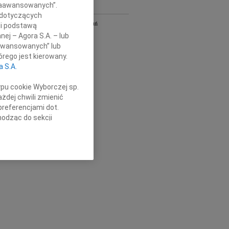
 Zaawansowanych”.
Y
 dotyczących
Bydgoszcz i Toruń
li podstawą
owa
Gdańsk
nej – Agora S.A. – lub
Kielce
aawansowanych” lub
Łódź
rego jest kierowany.
Olsztyn
a S.A.
Płock
Radom
ypu cookie Wyborczej sp.
Szczecin
żdej chwili zmienić
Wrocław
preferencjami dot.
óra
cała Polska
hodząc do sekcji
stawień przeglądarki.
h celach:
Użycie
lów identyfikacji.
ści, pomiar reklam i