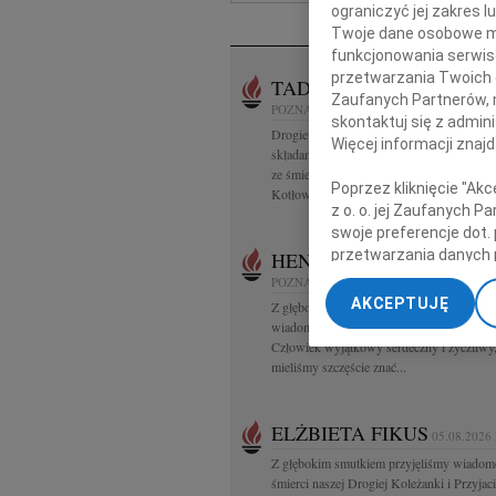
ograniczyć jej zakres
N
Twoje dane osobowe mo
funkcjonowania serwisó
przetwarzania Twoich da
TADEUSZ KOTŁOWSKI
0
Zaufanych Partnerów, 
POZNAŃ
skontaktuj się z admin
Drogiemu Koledze Wojciechowi Kotłows
Więcej informacji znaj
składamy wyrazy głębokiego współczucia
ze śmiercią Ojca śp Prof. dr hab. Tadeusza
Poprzez kliknięcie "Ak
Kotłowskiego Koleżanki i Koledzy z...
z o. o. jej Zaufanych 
swoje preferencje dot.
przetwarzania danych 
HENRYK PAPLACZYK
06.
„Ustawienia zaawansow
POZNAŃ
AKCEPTUJĘ
Z głębokim smutkiem i poruszeniem przyj
My, nasi Zaufani Part
wiadomość o śmierci Henryka Paplaczyka
dokładnych danych geol
Człowiek wyjątkowy serdeczny i życzliwy,
Przechowywanie informa
mieliśmy szczęście znać...
treści, badnie odbiorcó
ELŻBIETA FIKUS
05.08.2026
Z głębokim smutkiem przyjęliśmy wiadom
śmierci naszej Drogiej Koleżanki i Przyjaci