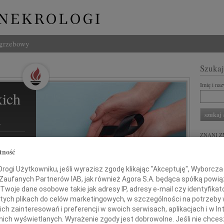
ogrzebowy
Szukaj
Imię i na
ich
l
ZNANI Z
tność
REKLA
ogi Użytkowniku, jeśli wyrazisz zgodę klikając "Akceptuję", Wyborcza sp
ziną i
 Zaufanych Partnerów IAB, jak również Agora S.A. będąca spółką powi
Twoje dane osobowe takie jak adresy IP, adresy e-mail czy identyfikato
 tych plikach do celów marketingowych, w szczególności na potrzeby 
 zainteresowań i preferencji w swoich serwisach, aplikacjach i w Int
w nich wyświetlanych. Wyrażenie zgody jest dobrowolne. Jeśli nie chce