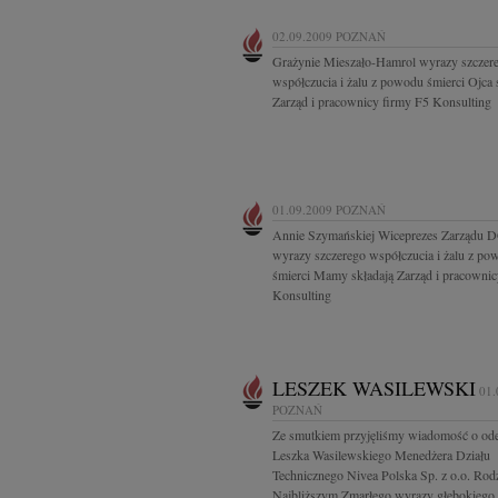
02.09.2009
POZNAŃ
Grażynie Mieszało-Hamrol wyrazy szczer
współczucia i żalu z powodu śmierci Ojca 
Zarząd i pracownicy firmy F5 Konsulting
01.09.2009
POZNAŃ
Annie Szymańskiej Wiceprezes Zarządu
wyrazy szczerego współczucia i żalu z po
śmierci Mamy składają Zarząd i pracownic
Konsulting
LESZEK WASILEWSKI
01.
POZNAŃ
Ze smutkiem przyjęliśmy wiadomość o ode
Leszka Wasilewskiego Menedżera Działu
Technicznego Nivea Polska Sp. z o.o. Rodz
Najbliższym Zmarłego wyrazy głębokiego.