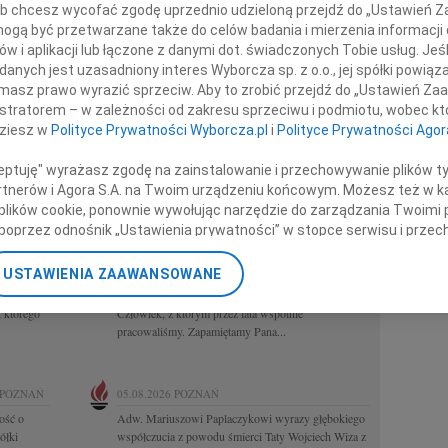
 lub chcesz wycofać zgodę uprzednio udzieloną przejdź do „Ustawień
ekrologi Poznań
REGION
gą być przetwarzane także do celów badania i mierzenia informacji
Białystok
w i aplikacji lub łączone z danymi dot. świadczonych Tobie usług. Jeś
Częstoch
nych jest uzasadniony interes Wyborcza sp. z o.o., jej spółki powiąza
TADEUSZ KOTŁOWSKI
7.08.2026
06.08.2026
Katowice
masz prawo wyrazić sprzeciw. Aby to zrobić przejdź do „Ustawień Z
POZNAŃ
Kraków
istratorem – w zależności od zakresu sprzeciwu i podmiotu, wobec któ
kiemu
W dniu 3 sierpnia 2026 roku zmarł prof. dr hab.
Lublin
dziesz w
Polityce Prywatności Wyborcza.pl
i
Polityce Prywatności Agor
 w związku
Tadeusz Kotłowski Przez całe swe życie był
Opole
związany z Instytutem Historii UAM w Poznaniu.
Poznań
ceptuję" wyrażasz zgodę na zainstalowanie i przechowywanie plików t
Odszedł od nas wspaniały, życzliwy...
Rzeszów
Partnerów i Agora S.A. na Twoim urządzeniu końcowym. Możesz też w ka
Warszawa
 plików cookie, ponownie wywołując narzędzie do zarządzania Twoimi 
Zielona G
poprzez odnośnik „Ustawienia prywatności” w stopce serwisu i przec
HENRYK PAPLACZYK
08.2026
06.08.2026
ane”. Zmiana ustawień plików cookie możliwa jest także za pomocą u
POZNAŃ
USTAWIENIA ZAAWANSOWANE
ęliśmy
Z głębokim smutkiem i żalem przyjęliśmy
nerzy i Agora S.A. możemy przetwarzać dane osobowe w następującyc
 Odszedł
wiadomość o śmierci Henryka Paplaczyka Odszedł
okalizacyjnych. Aktywne skanowanie charakterystyki urządzenia do ce
 którego
Człowiek, z którym przez lata wspólnie
cji na urządzeniu lub dostęp do nich. Spersonalizowane reklamy i tre
pracowaliśmy. Zapamiętamy Pana...
w i ulepszanie usług.
Lista Zaufanych Partnerów
POZNAŃ
05.08.2026
POZNAŃ
ość o
Adw. Mariuszowi Paplaczykowi wyrazy głębokiego
ółki
współczucia z powodu śmierci Taty Wojciech Wiza z