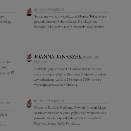
02.09.2009
POZNAŃ
ego
Serdeczne wyrazy współczucia Monice Tokarskiej z
składają
powodu śmierci Babci składają Dyrekcja oraz
koleżanki i koledzy z Centrum Językowego Berlitz
JOANNA JANASZEK
01.09.2009
 DGA SA
POZNAŃ
wodu
Niekiedy, gdy jednego Człowieka zabraknie, cały
y firmy F5
świat wydaje się być wyludniony Z głębokim żalem
zawiadamiamy, że dnia 28 sierpnia 2009 roku po
wyczerpującej walce z chorobą...
01.09.2009
POZNAŃ
09.2009
Naszemu Koledze Radnemu Powiatu Poznańskiego
Mariuszowi Palce wyrazy głębokiego współczucia z
jściu
powodu śmierci Ojca składają Piotr Burdajewicz
Przewodniczący Rady Powiatu...
inie i
..