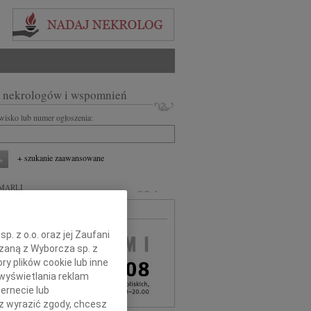
 nekrologów i wspomnień
zwisko lub numer ogłoszenia:
+ szukanie zaawansowane
MARLI
MA BEZPŁATNA
. z o.o. oraz jej Zaufani
ązaną z Wyborcza sp. z
ry plików cookie lub inne
wyświetlania reklam
ernecie lub
sz wyrazić zgody, chcesz