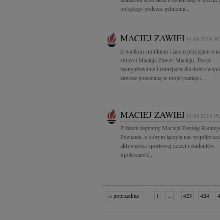
poległego podczas pełnienia...
MACIEJ ZAWIEI
14.08.2009
P
Z wielkim smutkiem i żalem przyjęłam wi
śmierci Macieja Zawiei Macieju, Twoje
zaangażowanie i entuzjazm dla dobra wsp
zawsze pozostaną w mojej pamięci....
MACIEJ ZAWIEI
13.08.2009
P
Z żalem żegnamy Macieja Zawieję Radneg
Poznania, z którym łączyła nas współpraca
aktywności sportowej dzieci i studentów.
Społeczność...
« poprzednie
1
...
423
424