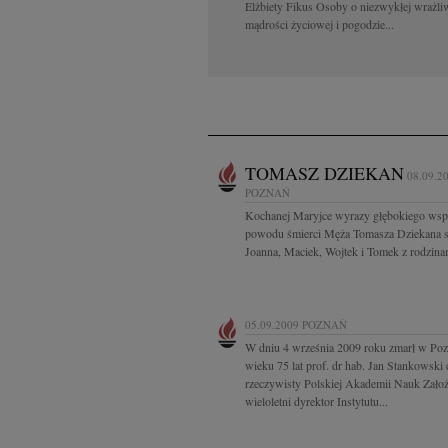
Elżbiety Fikus Osoby o niezwykłej wrażli
mądrości życiowej i pogodzie...
TOMASZ DZIEKAN
08.09.2
POZNAŃ
Kochanej Maryjce wyrazy głębokiego wspó
powodu śmierci Męża Tomasza Dziekana s
Joanna, Maciek, Wojtek i Tomek z rodzina
05.09.2009
POZNAŃ
W dniu 4 września 2009 roku zmarł w Po
wieku 75 lat prof. dr hab. Jan Stankowski
rzeczywisty Polskiej Akademii Nauk Założy
wieloletni dyrektor Instytutu...