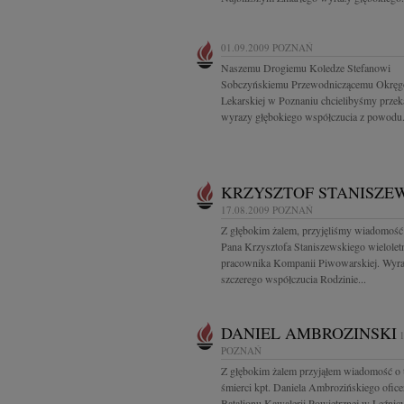
01.09.2009
POZNAŃ
Naszemu Drogiemu Koledze Stefanowi
Sobczyńskiemu Przewodniczącemu Okręg
Lekarskiej w Poznaniu chcielibyśmy przek
wyrazy głębokiego współczucia z powodu.
KRZYSZTOF STANISZE
17.08.2009
POZNAŃ
Z głębokim żalem, przyjęliśmy wiadomość 
Pana Krzysztofa Staniszewskiego wielolet
pracownika Kompanii Piwowarskiej. Wyr
szczerego współczucia Rodzinie...
DANIEL AMBROZINSKI
POZNAŃ
Z głębokim żalem przyjąłem wiadomość o t
śmierci kpt. Daniela Ambrozińskiego ofice
Batalionu Kawalerii Powietrznej w Leźnicy