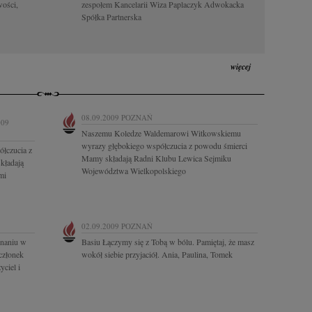
wości,
zespołem Kancelarii Wiza Paplaczyk Adwokacka
Spółka Partnerska
więcej
08.09.2009
POZNAŃ
009
Naszemu Koledze Waldemarowi Witkowskiemu
wyrazy głębokiego współczucia z powodu śmierci
łczucia z
Mamy składają Radni Klubu Lewica Sejmiku
kładają
Województwa Wielkopolskiego
mi
02.09.2009
POZNAŃ
znaniu w
Basiu Łączymy się z Tobą w bólu. Pamiętaj, że masz
 członek
wokół siebie przyjaciół. Ania, Paulina, Tomek
ciel i