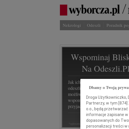
Nekrologi
Odeszli
Poradnik p
Wspominaj Blisk
Na Odeszli.p
Jak ich zapamiętaliśmy? Serwis
Dbamy o Twoją prywa
odeszli.pl z Grupy Wyborcza, to
możliwość stworzenia unikalnego
Droga Użytkowniczko, Dr
wspomnienia. Dziel się nim z rod
Partnerzy, w tym [
874
]
przyjaciółmi.
o.o., będą przetwarzać 
informacje zapisane w
dopasowanych do Twoich
*ogłoszenie
personalizacji treści 