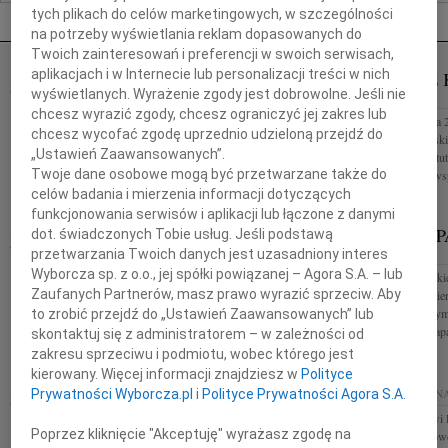
Nekrologi Poznań
tych plikach do celów marketingowych, w szczególności
na potrzeby wyświetlania reklam dopasowanych do
Twoich zainteresowań i preferencji w swoich serwisach,
aplikacjach i w Internecie lub personalizacji treści w nich
TADEUSZ KOTŁOWSKI
TADEUSZ 
07.08.2026
wyświetlanych. Wyrażenie zgody jest dobrowolne. Jeśli nie
POZNAŃ
POZNAŃ
chcesz wyrazić zgody, chcesz ograniczyć jej zakres lub
Drogiemu Koledze Wojciechowi Kotłowskiemu
W dniu 3 sierpnia 
chcesz wycofać zgodę uprzednio udzieloną przejdź do
składamy wyrazy głębokiego współczucia w związku
Tadeusz Kotłowski 
„Ustawień Zaawansowanych”.
ze śmiercią Ojca śp Prof. dr hab. Tadeusza
związany z Instyt
Twoje dane osobowe mogą być przetwarzane także do
Kotłowskiego Koleżanki i Koledzy z...
Odszedł od nas wsp
celów badania i mierzenia informacji dotyczących
funkcjonowania serwisów i aplikacji lub łączone z danymi
HENRYK PAPLACZYK
HENRYK P
dot. świadczonych Tobie usług. Jeśli podstawą
06.08.2026
przetwarzania Twoich danych jest uzasadniony interes
POZNAŃ
POZNAŃ
Wyborcza sp. z o.o., jej spółki powiązanej – Agora S.A. – lub
Z głębokim smutkiem i poruszeniem przyjęliśmy
Z głębokim smutkie
Zaufanych Partnerów, masz prawo wyrazić sprzeciw. Aby
wiadomość o śmierci Henryka Paplaczyka Odszedł
wiadomość o śmier
Człowiek wyjątkowy serdeczny i życzliwy, którego
Człowiek, z którym
to zrobić przejdź do „Ustawień Zaawansowanych” lub
mieliśmy szczęście znać...
pracowaliśmy. Zap
skontaktuj się z administratorem – w zależności od
zakresu sprzeciwu i podmiotu, wobec którego jest
kierowany. Więcej informacji znajdziesz w
Polityce
ELŻBIETA FIKUS
05.08.2026
POZNAŃ
05.08.2026
POZN
Prywatności Wyborcza.pl
i
Polityce Prywatności Agora S.A.
Z głębokim smutkiem przyjęliśmy wiadomość o
Adw. Mariuszowi 
Poprzez kliknięcie "Akceptuję" wyrażasz zgodę na
śmierci naszej Drogiej Koleżanki i Przyjaciółki
współczucia z pow