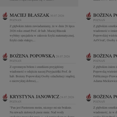
MACIEJ BŁASZAK
BOŻENA 
30.07.2026
POZNAŃ
POZNAŃ
Z głębokim żalem zawiadamiamy, że w dniu 26 lipca
Z głębokim smutkie
2026 roku zmarł Prof. dr hab. Maciej Błaszak
wiadomość o śmierc
wybitny specjalista w zakresie fizyki matematycznej,
Popowskiej wielole
fizyki ciała stałego,...
ArtVivat!, Osoby n
BOŻENA POPOWSKA
BOŻENA 
28.07.2026
POZNAŃ
POZNAŃ
Z ogromnym bólem i smutkiem przyjęliśmy
Z głębokim żalem 
wiadomość o odejściu naszej Przyjaciółki Prof. dr
Popowską wielolet
hab. Bożeny Popowskiej Osoby szlachetnej i mądrej,
Publicznego Prawa
o niezwykłej dobroci,...
Adama Mickiewicza
KRYSTYNA JANOWICZ
BOŻENA 
24.07.2026
POZNAŃ
POZNAŃ
"Pan jest Pasterzem moim, niczego mi nie braknie.
Z głębokim smutkie
Na niwach zielonych pasie mnie. Nad wody
wiadomość, że w d
spokojne prowadzi mnie. (...) I zamieszkam w domu
wieku 77 lat Prof.