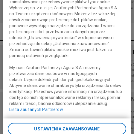
Elżbiety Fikus Osoby o niezwykłej wrażliwości,
zespołem Kancelar
zainstalowanie i przechowywanie plików typu cookie
mądrości życiowej i pogodzie...
Spółka Partnerska
Wyborczej sp. z o. o. jej Zaufanych Partnerów i Agora S.A.
na Twoim urządzeniu końcowym. Możesz też w każdej
chwili zmienić swoje preferencje dot. plików cookie,
ponownie wywołując narzędzie do zarządzania Twoimi
preferencjami dot. przetwarzania danych poprzez
odnośnik „Ustawienia prywatności” w stopce serwisu i
przechodząc do sekcji „Ustawienia zaawansowane”.
Zmiana ustawień plików cookie możliwa jest także za
TADEUSZ KOTŁOWSKI
TADEUSZ 
07.08.2026
pomocą ustawień przeglądarki.
POZNAŃ
POZNAŃ
Drogiemu Koledze Wojciechowi Kotłowskiemu
W dniu 3 sierpnia 
My, nasi Zaufani Partnerzy i Agora S.A. możemy
składamy wyrazy głębokiego współczucia w związku
Tadeusz Kotłowski 
przetwarzać dane osobowe w następujących
ze śmiercią Ojca śp Prof. dr hab. Tadeusza
związany z Instyt
celach:
Użycie dokładnych danych geolokalizacyjnych.
Kotłowskiego Koleżanki i Koledzy z...
Odszedł od nas wsp
Aktywne skanowanie charakterystyki urządzenia do celów
identyfikacji. Przechowywanie informacji na urządzeniu lub
HENRYK PAPLACZYK
HENRYK P
dostęp do nich. Spersonalizowane reklamy i treści, pomiar
06.08.2026
reklam i treści, badnie odbiorców i ulepszanie usług.
POZNAŃ
POZNAŃ
Lista Zaufanych Partnerów
Z głębokim smutkiem i poruszeniem przyjęliśmy
Z głębokim smutkie
wiadomość o śmierci Henryka Paplaczyka Odszedł
wiadomość o śmier
Człowiek wyjątkowy serdeczny i życzliwy, którego
Człowiek, z którym
mieliśmy szczęście znać...
pracowaliśmy. Zap
USTAWIENIA ZAAWANSOWANE