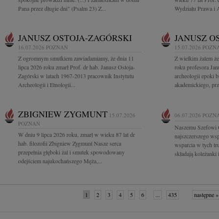
Pana przez długie dni" (Psalm 23) Z...
Wydziału Prawa i A
JANUSZ OSTOJA-ZAGÓRSKI
JANUSZ O
16.07.2026
POZNAŃ
15.07.2026
POZN
Z ogromnym smutkiem zawiadamiamy, że dnia 11
Z wielkim żalem ż
lipca 2026 roku zmarł Prof. dr hab. Janusz Ostoja-
roku profesora Ja
Zagórski w latach 1967-2013 pracownik Instytutu
archeologii epoki 
Archeologii i Etnologii...
akademickiego, prze
ZBIGNIEW ZYGMUNT
15.07.2026
06.07.2026
POZN
POZNAŃ
Naszemu Szefowi 
W dniu 9 lipca 2026 roku, zmarł w wieku 87 lat dr
najszczerszego wsp
hab. filozofii Zbigniew Zygmunt Nasze serca
wsparcia w tych t
przepełnia głęboki żal i smutek spowodowany
składają koleżanki i
odejściem najukochańszego Męża,...
1
2
3
4
5
6
...
435
następne »