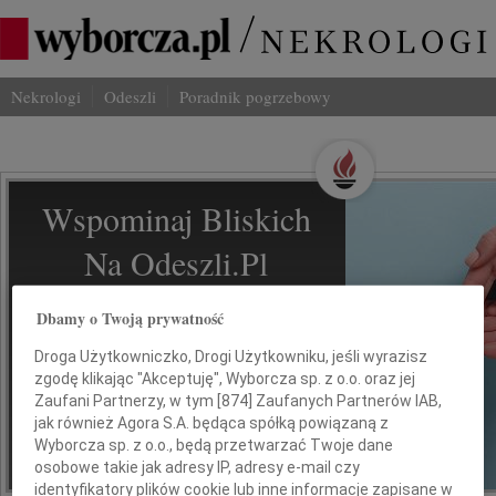
Nekrologi
Odeszli
Poradnik pogrzebowy
Wspominaj Bliskich
Na Odeszli.pl
Jak ich zapamiętaliśmy? Serwis
Dbamy o Twoją prywatność
odeszli.pl z Grupy Wyborcza, to
Droga Użytkowniczko, Drogi Użytkowniku, jeśli wyrazisz
możliwość stworzenia unikalnego
zgodę klikając "Akceptuję", Wyborcza sp. z o.o. oraz jej
wspomnienia. Dziel się nim z rodziną i
Zaufani Partnerzy, w tym [
874
] Zaufanych Partnerów IAB,
przyjaciółmi.
jak również Agora S.A. będąca spółką powiązaną z
Wyborcza sp. z o.o., będą przetwarzać Twoje dane
osobowe takie jak adresy IP, adresy e-mail czy
*ogłoszenie
identyfikatory plików cookie lub inne informacje zapisane w