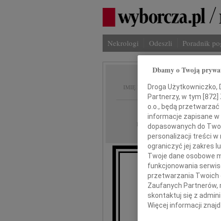
Nekrologi
Odeszli
Poradnik p
Dbamy o Twoją prywa
Leszek
Droga Użytkowniczko, Dr
IMIĘ I NAZWISKO:
Partnerzy, w tym [
872
]
o.o., będą przetwarzać 
Poznań
REGION:
informacje zapisane w
07.10.2009
DATA EMISJI:
dopasowanych do Twoich
personalizacji treści 
ograniczyć jej zakres
Twoje dane osobowe mo
funkcjonowania serwisó
przetwarzania Twoich da
W dn
Zaufanych Partnerów, 
skontaktuj się z admin
Więcej informacji znaj