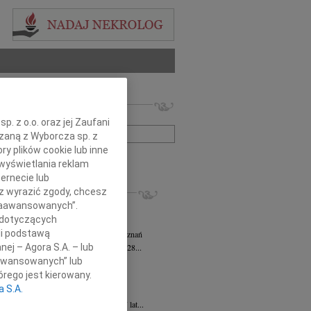
 nekrologów i wspomnień
zwisko lub numer ogłoszenia:
. z o.o. oraz jej Zaufani
ązaną z Wyborcza sp. z
ry plików cookie lub inne
+ szukanie zaawansowane
wyświetlania reklam
ernecie lub
KROLOGI
sz wyrazić zgody, chcesz
sz Kotłowski
05.08.2026
Poznań
 Zaawansowanych”.
omnym żalem i bólem w sercu...
 dotyczących
li podstawą
tyna Kowandy
wiek: 93
03.08.2026
Poznań
bokim żalem zawiadamiamy, że w dniu 28...
nej – Agora S.A. – lub
aawansowanych” lub
yna Janowicz
24.07.2026
Poznań
rego jest kierowany.
jest Pasterzem moim, niczego mi nie...
a S.A.
iew Zygmunt
15.07.2026
Poznań
u 9 lipca 2026 roku, zmarł w wieku 87 lat...