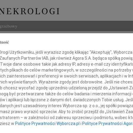
ogrzebowy
Szukaj
tność
 Zienkowski
Imię i na
ogi Użytkowniku, jeśli wyrazisz zgodę klikając "Akceptuję", Wyborcza sp
 Zaufanych Partnerów IAB, jak również Agora S.A. będąca spółką powi
Twoje dane osobowe takie jak adresy IP, adresy e-mail czy identyfikato
 tych plikach do celów marketingowych, w szczególności na potrzeby 
 zainteresowań i preferencji w swoich serwisach, aplikacjach i w Int
INNE NE
w nich wyświetlanych. Wyrażenie zgody jest dobrowolne. Jeśli nie chce
Tadeu
 lub chcesz wycofać zgodę uprzednio udzieloną przejdź do „Ustawień
Z ogr
gą być przetwarzane także do celów badania i mierzenia informacji
w i aplikacji lub łączone z danymi dot. świadczonych Tobie usług. Jeś
Krys
Z głę
nych jest uzasadniony interes Wyborcza sp. z o.o., jej spółki powiąza
iu 5 października 2009 roku
masz prawo wyrazić sprzeciw. Aby to zrobić przejdź do „Ustawień Z
Kryst
odszedł
istratorem – w zależności od zakresu sprzeciwu i podmiotu, wobec któ
"Pan 
dziesz w
Polityce Prywatności Wyborcza.pl
i
Polityce Prywatności Agor
Zbign
W dni