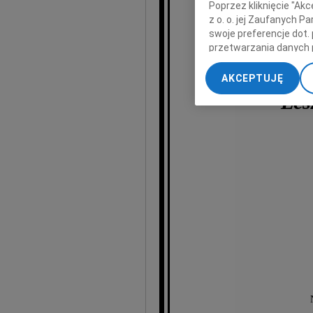
Poprzez kliknięcie "Ak
z o. o. jej Zaufanych 
swoje preferencje dot.
przetwarzania danych 
„Ustawienia zaawansow
AKCEPTUJĘ
My, nasi Zaufani Part
Les
dokładnych danych geol
Przechowywanie informa
treści, badnie odbiorcó