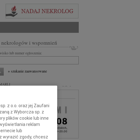
 nekrologów i wspomnień
zwisko lub numer ogłoszenia:
+ szukanie zaawansowane
MARLI
MA BEZPŁATNA
. z o.o. oraz jej Zaufani
ązaną z Wyborcza sp. z
ry plików cookie lub inne
wyświetlania reklam
ernecie lub
sz wyrazić zgody, chcesz