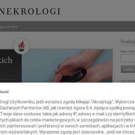
ogrzebowy
Szukaj
Imię i na
ich
l
ZNANI Z
tność
REKLA
ogi Użytkowniku, jeśli wyrazisz zgodę klikając "Akceptuję", Wyborcza sp
ziną i
 Zaufanych Partnerów IAB, jak również Agora S.A. będąca spółką powi
Twoje dane osobowe takie jak adresy IP, adresy e-mail czy identyfikato
 tych plikach do celów marketingowych, w szczególności na potrzeby 
 zainteresowań i preferencji w swoich serwisach, aplikacjach i w Int
w nich wyświetlanych. Wyrażenie zgody jest dobrowolne. Jeśli nie chce