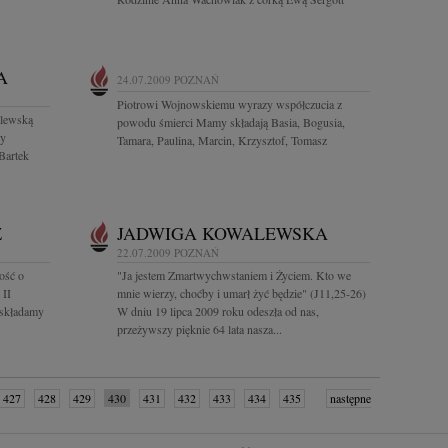
A
24.07.2009
POZNAŃ
Piotrowi Wojnowskiemu wyrazy współczucia z
alewską
powodu śmierci Mamy składają Basia, Bogusia,
zy
Tamara, Paulina, Marcin, Krzysztof, Tomasz
Bartek
Z
JADWIGA KOWALEWSKA
22.07.2009
POZNAŃ
ość o
"Ja jestem Zmartwychwstaniem i Życiem. Kto we
 II
mnie wierzy, choćby i umarł żyć będzie" (J11,25-26)
 składamy
W dniu 19 lipca 2009 roku odeszła od nas,
przeżywszy pięknie 64 lata nasza...
427
428
429
430
431
432
433
434
435
następne
»