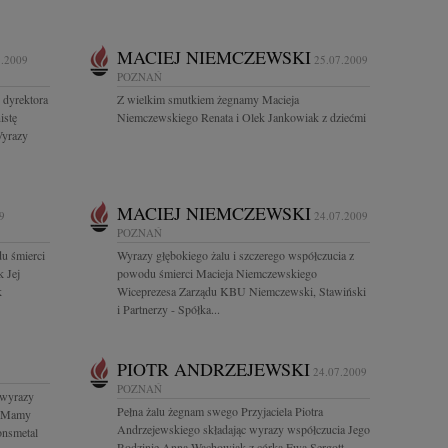
MACIEJ NIEMCZEWSKI
7.2009
25.07.2009
POZNAŃ
 dyrektora
Z wielkim smutkiem żegnamy Macieja
istę
Niemczewskiego Renata i Olek Jankowiak z dziećmi
Wyrazy
MACIEJ NIEMCZEWSKI
9
24.07.2009
POZNAŃ
u śmierci
Wyrazy głębokiego żalu i szczerego współczucia z
k Jej
powodu śmierci Macieja Niemczewskiego
k
Wiceprezesa Zarządu KBU Niemczewski, Stawiński
i Partnerzy - Spółka...
PIOTR ANDRZEJEWSKI
24.07.2009
POZNAŃ
 wyrazy
Pełna żalu żegnam swego Przyjaciela Piotra
i Mamy
Andrzejewskiego składając wyrazy współczucia Jego
onsmetal
Rodzinie Anna Wachowiak z córką Ewą Sergott