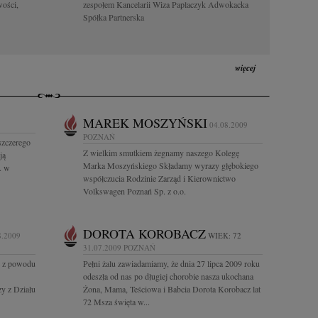
wości,
zespołem Kancelarii Wiza Paplaczyk Adwokacka
Spółka Partnerska
więcej
MAREK MOSZYŃSKI
04.08.2009
POZNAŃ
szczerego
Z wielkim smutkiem żegnamy naszego Kolegę
ją
Marka Moszyńskiego Składamy wyrazy głębokiego
A w
współczucia Rodzinie Zarząd i Kierownictwo
Volkswagen Poznań Sp. z o.o.
DOROTA KOROBACZ
8.2009
WIEK: 72
31.07.2009
POZNAŃ
e z powodu
Pełni żalu zawiadamiamy, że dnia 27 lipca 2009 roku
odeszła od nas po długiej chorobie nasza ukochana
y z Działu
Żona, Mama, Teściowa i Babcia Dorota Korobacz lat
72 Msza święta w...