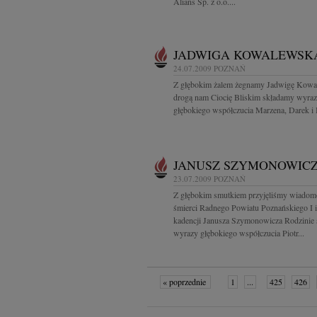
Alians Sp. z o.o....
JADWIGA KOWALEWSK
24.07.2009
POZNAŃ
Z głębokim żalem żegnamy Jadwigę Kow
drogą nam Ciocię Bliskim składamy wyra
głębokiego współczucia Marzena, Darek i 
JANUSZ SZYMONOWIC
23.07.2009
POZNAŃ
Z głębokim smutkiem przyjęliśmy wiadom
śmierci Radnego Powiatu Poznańskiego I i
kadencji Janusza Szymonowicza Rodzinie
wyrazy głębokiego współczucia Piotr...
« poprzednie
1
...
425
426