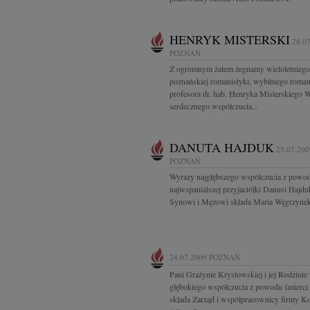
HENRYK MISTERSKI
28.0
POZNAŃ
Z ogromnym żalem żegnamy wieloletniego
poznańskiej romanistyki, wybitnego roman
profesora dr. hab. Henryka Misterskiego 
serdecznego współczucia...
DANUTA HAJDUK
25.07.200
POZNAŃ
Wyrazy najgłębszego współczucia z powod
najwspanialszej przyjaciółki Danusi Hajdu
Synowi i Mężowi składa Maria Węgrzyne
24.07.2009
POZNAŃ
Pani Grażynie Krystowskiej i jej Rodzinie
głębokiego współczucia z powodu śmierc
składa Zarząd i współpracownicy firmy K