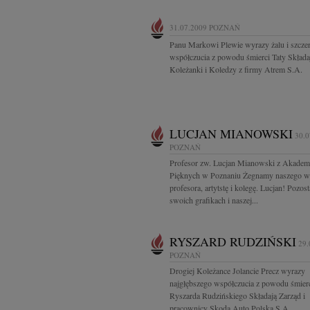
31.07.2009
POZNAŃ
Panu Markowi Plewie wyrazy żalu i szcze
współczucia z powodu śmierci Taty Składa
Koleżanki i Koledzy z firmy Atrem S.A.
LUCJAN MIANOWSKI
30.0
POZNAŃ
Profesor zw. Lucjan Mianowski z Akademi
Pięknych w Poznaniu Żegnamy naszego w
profesora, artytstę i kolegę. Lucjan! Pozos
swoich grafikach i naszej...
RYSZARD RUDZIŃSKI
29.
POZNAŃ
Drogiej Koleżance Jolancie Precz wyrazy
najgłębszego współczucia z powodu śmier
Ryszarda Rudzińskiego Składają Zarząd i
pracownicy Skoda Auto Polska S.A.