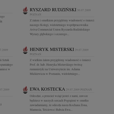
RYSZARD RUDZIŃSKI
30.07.2009
POZNAŃ
rego
Z żalem i smutkiem przyjęliśmy wiadomość o śmierci
ją
naszego Kolegi, wieloletniego współpracownika
Aviva Commercial Union Ryszarda Rudzińskiego
Wyrazy głębokiego i szczerego...
HENRYK MISTERSKI
7.2009
29.07.2009
POZNAŃ
i Sztuk
Z wielkim żalem przyjęliśmy wiadomość o śmierci
spaniałego
Prof. dr. hab. Henryka Misterskiego twórcę
taniesz w
rumunistyki na Uniwersytecie im. Adama
Mickiewicza w Poznaniu, wieloletniego...
EWA KOSTECKA
07.2009
29.07.2009
POZNAŃ
Odeszłaś, a przecież wciąż jesteś z nami, zawsze
będziesz w naszych sercach Pogrążeni w smutku
ci
zawiadamiamy, że odeszła nasza Kochana Żona,
Mamusia, Teściowa i Babcia Ewa...