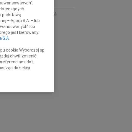
 Zaawansowanych”.
Y
 dotyczących
Bydgoszcz i Toruń
li podstawą
owa
Gdańsk
nej – Agora S.A. – lub
Kielce
aawansowanych” lub
Łódź
rego jest kierowany.
Olsztyn
a S.A.
Płock
Radom
ypu cookie Wyborczej sp.
Szczecin
żdej chwili zmienić
Wrocław
preferencjami dot.
óra
cała Polska
hodząc do sekcji
stawień przeglądarki.
h celach:
Użycie
lów identyfikacji.
ści, pomiar reklam i