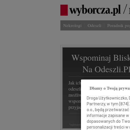
Nekrologi
Odeszli
Poradnik p
Wspominaj Blisk
Na Odeszli.p
Jak ich zapamiętaliśmy? Serwis
Dbamy o Twoją prywa
odeszli.pl z Grupy Wyborcza, to
możliwość stworzenia unikalnego
Droga Użytkowniczko, Dr
wspomnienia. Dziel się nim z rod
Partnerzy, w tym [
874
]
przyjaciółmi.
o.o., będą przetwarzać 
informacje zapisane w
dopasowanych do Twoich
*ogłoszenie
personalizacji treści 