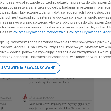
 lub chcesz wycofać zgodę uprzednio udzieloną przejdź do „Ustawień
ekrologi Poznań
REGION
gą być przetwarzane także do celów badania i mierzenia informacji
Białystok
w i aplikacji lub łączone z danymi dot. świadczonych Tobie usług. Jeś
Częstoch
nych jest uzasadniony interes Wyborcza sp. z o.o., jej spółki powiąza
TADEUSZ KOTŁOWSKI
7.08.2026
06.08.2026
Katowice
masz prawo wyrazić sprzeciw. Aby to zrobić przejdź do „Ustawień Z
POZNAŃ
Kraków
istratorem – w zależności od zakresu sprzeciwu i podmiotu, wobec któ
kiemu
W dniu 3 sierpnia 2026 roku zmarł prof. dr hab.
Lublin
dziesz w
Polityce Prywatności Wyborcza.pl
i
Polityce Prywatności Agor
 w związku
Tadeusz Kotłowski Przez całe swe życie był
Opole
związany z Instytutem Historii UAM w Poznaniu.
Poznań
ceptuję" wyrażasz zgodę na zainstalowanie i przechowywanie plików t
Odszedł od nas wspaniały, życzliwy...
Rzeszów
Partnerów i Agora S.A. na Twoim urządzeniu końcowym. Możesz też w ka
Warszawa
 plików cookie, ponownie wywołując narzędzie do zarządzania Twoimi 
Zielona G
poprzez odnośnik „Ustawienia prywatności” w stopce serwisu i przec
HENRYK PAPLACZYK
08.2026
06.08.2026
ane”. Zmiana ustawień plików cookie możliwa jest także za pomocą u
POZNAŃ
USTAWIENIA ZAAWANSOWANE
ęliśmy
Z głębokim smutkiem i żalem przyjęliśmy
nerzy i Agora S.A. możemy przetwarzać dane osobowe w następującyc
 Odszedł
wiadomość o śmierci Henryka Paplaczyka Odszedł
okalizacyjnych. Aktywne skanowanie charakterystyki urządzenia do ce
 którego
Człowiek, z którym przez lata wspólnie
cji na urządzeniu lub dostęp do nich. Spersonalizowane reklamy i tre
pracowaliśmy. Zapamiętamy Pana...
w i ulepszanie usług.
Lista Zaufanych Partnerów
POZNAŃ
05.08.2026
POZNAŃ
ość o
Adw. Mariuszowi Paplaczykowi wyrazy głębokiego
ółki
współczucia z powodu śmierci Taty Wojciech Wiza z