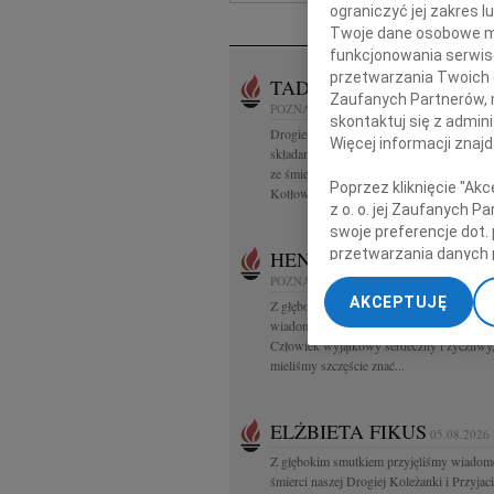
ograniczyć jej zakres
N
Twoje dane osobowe mo
funkcjonowania serwisó
przetwarzania Twoich da
TADEUSZ KOTŁOWSKI
0
Zaufanych Partnerów, 
POZNAŃ
skontaktuj się z admin
Drogiemu Koledze Wojciechowi Kotłows
Więcej informacji znaj
składamy wyrazy głębokiego współczucia
ze śmiercią Ojca śp Prof. dr hab. Tadeusza
Poprzez kliknięcie "Ak
Kotłowskiego Koleżanki i Koledzy z...
z o. o. jej Zaufanych 
swoje preferencje dot.
przetwarzania danych 
HENRYK PAPLACZYK
06.
„Ustawienia zaawansow
POZNAŃ
AKCEPTUJĘ
Z głębokim smutkiem i poruszeniem przyj
My, nasi Zaufani Part
wiadomość o śmierci Henryka Paplaczyka
dokładnych danych geol
Człowiek wyjątkowy serdeczny i życzliwy,
Przechowywanie informa
mieliśmy szczęście znać...
treści, badnie odbiorcó
ELŻBIETA FIKUS
05.08.2026
Z głębokim smutkiem przyjęliśmy wiadom
śmierci naszej Drogiej Koleżanki i Przyjaci