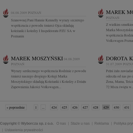
MAREK M
04.08.2009
POZNAŃ
POZNAŃ
Szanownej Pani Hannie Kennelly wyrazy szczerego
Z wielkim smutki
współczucia z powodu śmierci Ojca składają
Marka Moszyńskie
koleżanki i koledzy I Inspektoratu PZU SA w
współczucia Rodzi
Poznaniu
Volkswagen Poznań
MAREK MOSZYŃSKI
DOROTA 
04.08.2009
POZNAŃ
31.07.2009
POZN
Wyrazy serdecznego współczucia Rodzinie z powodu
Pełni żalu zawiada
śmierci naszego drogiego Kolegi Marka
odeszła od nas po 
Moszyńskiego składają Koleżanki i Koledzy z Działu
Żona, Mama, Teści
Zapewnienia Jakości Volkswagen...
72 Msza święta w..
« poprzednie
1
...
424
425
426
427
428
429
430
431
»
Copyright © Wyborcza sp. z o.o.
O nas
Staże u nas
Reklama
Polityka pr
Ustawienia prywatności