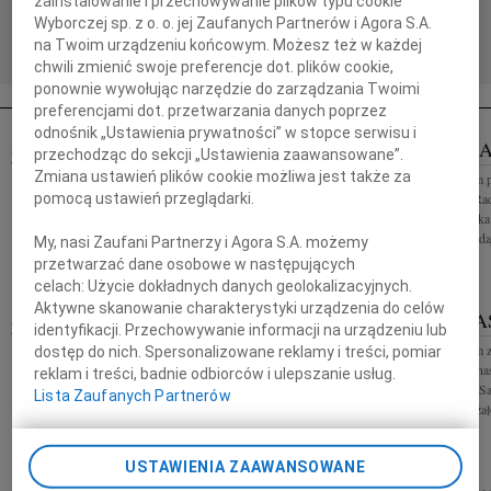
zainstalowanie i przechowywanie plików typu cookie
2026 w wieku 93 lat zmarła nasza ukochana Mama,
Wyborczej sp. z o. o. jej Zaufanych Partnerów i Agora S.A.
Babcia, Prababcia i Teściowa Krystyna Kowandy
Masza święta odbędzie się w dniu...
na Twoim urządzeniu końcowym. Możesz też w każdej
chwili zmienić swoje preferencje dot. plików cookie,
ponownie wywołując narzędzie do zarządzania Twoimi
preferencjami dot. przetwarzania danych poprzez
odnośnik „Ustawienia prywatności” w stopce serwisu i
WŁODZIMIERZ KOŁODZIEJ
MACIEJ ZA
przechodząc do sekcji „Ustawienia zaawansowane”.
WIEK: 61
11.08.2009
POZNAŃ
Zmiana ustawień plików cookie możliwa jest także za
Z głębokim żalem 
Z wielkim smutkiem zawiadamiamy, że dnia 6
pomocą ustawień przeglądarki.
Macieja Zawiei Ra
sierpnia 2009 roku po długiej i ciężkiej chorobie
żony Beaty i synka
odszedł od nas w wieku 61 lat najdroższy Mąż,
współczucia składaj
My, nasi Zaufani Partnerzy i Agora S.A. możemy
Ojciec, Teść i Dziadek Włodzimierz...
przetwarzać dane osobowe w następujących
celach:
Użycie dokładnych danych geolokalizacyjnych.
Aktywne skanowanie charakterystyki urządzenia do celów
MACIEJ ZAWIEI
ADELA SA
11.08.2009
POZNAŃ
identyfikacji. Przechowywanie informacji na urządzeniu lub
Z głębokim żalem przyjęliśmy wiadomość o śmierci
Z głębokim żalem 
dostęp do nich. Spersonalizowane reklamy i treści, pomiar
Macieja Zawiei Radnego Miasta Poznania Szczere
zasnęła w Bogu na
reklam i treści, badnie odbiorców i ulepszanie usług.
wyrazy współczucia Rodzinie i Bliskim przekazują
Prababcia Adela Sas
Lista Zaufanych Partnerów
Jan Grabkowski Starosta...
95 Msza święta żał
USTAWIENIA ZAAWANSOWANE