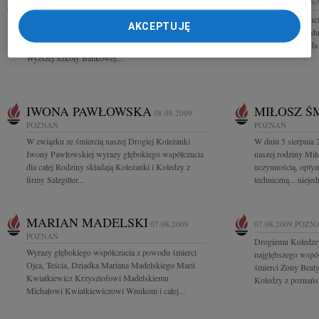
10.08.2009
POZNAŃ
08.08.2009
POZN
Naszej koleżance Arlecie Henschke, jej Rodzinie oraz
Wyrazy współczucia
AKCEPTUJĘ
najbliższym wyrazy głębokiego współczucia z
Rodzinie z powodu 
powodu śmierci Ojca składają Władze i pracownicy
Synka Jasia składa
Wyższej Szkoły Bankowej...
IWONA PAWŁOWSKA
MIŁOSZ Ś
08.08.2009
POZNAŃ
POZNAŃ
W związku ze śmiercią naszej Drogiej Koleżanki
W dniu 5 sierpnia 
Iwony Pawłowskiej wyrazy głębokiego współczucia
naszej rodziny Mi
dla całej Rodziny składają Koleżanki i Koledzy z
uczynnością, opty
firmy Salzgitter...
techniczną... nieje
MARIAN MADELSKI
07.08.2009
07.08.2009
POZN
POZNAŃ
Drogiemu Koledze
Wyrazy głębokiego współczucia z powodu śmierci
najgłębszego współ
Ojca, Teścia, Dziadka Mariana Madelskiego Marii
śmierci Żony Beaty
Kwiatkiewicz Krzysztofowi Madelskiemu
Koledzy z poznańsk
Michałowi Kwiatkiewiczowi Wnukom i całej...