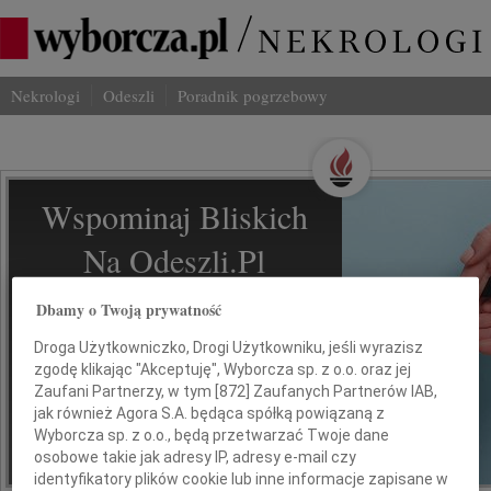
Nekrologi
Odeszli
Poradnik pogrzebowy
Wspominaj Bliskich
Na Odeszli.pl
Dbamy o Twoją prywatność
Jak ich zapamiętaliśmy? Serwis
odeszli.pl z Grupy Wyborcza, to
Droga Użytkowniczko, Drogi Użytkowniku, jeśli wyrazisz
możliwość stworzenia unikalnego
zgodę klikając "Akceptuję", Wyborcza sp. z o.o. oraz jej
wspomnienia. Dziel się nim z rodziną i
Zaufani Partnerzy, w tym [
872
] Zaufanych Partnerów IAB,
przyjaciółmi.
jak również Agora S.A. będąca spółką powiązaną z
Wyborcza sp. z o.o., będą przetwarzać Twoje dane
osobowe takie jak adresy IP, adresy e-mail czy
*ogłoszenie
identyfikatory plików cookie lub inne informacje zapisane w