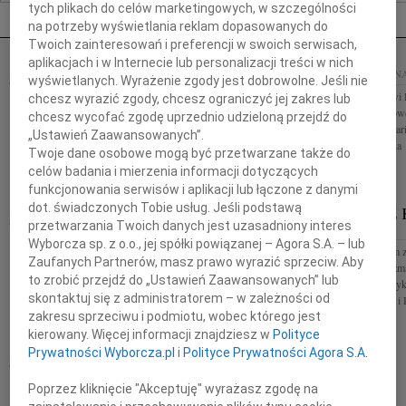
tych plikach do celów marketingowych, w szczególności
Nekrologi Poznań
na potrzeby wyświetlania reklam dopasowanych do
Twoich zainteresowań i preferencji w swoich serwisach,
aplikacjach i w Internecie lub personalizacji treści w nich
ELŻBIETA FIKUS
05.08.2026
POZNAŃ
05.08.2026
POZN
wyświetlanych. Wyrażenie zgody jest dobrowolne. Jeśli nie
Z głębokim smutkiem przyjęliśmy wiadomość o
Adw. Mariuszowi 
chcesz wyrazić zgody, chcesz ograniczyć jej zakres lub
śmierci naszej Drogiej Koleżanki i Przyjaciółki
współczucia z pow
chcesz wycofać zgodę uprzednio udzieloną przejdź do
Elżbiety Fikus Osoby o niezwykłej wrażliwości,
zespołem Kancelar
„Ustawień Zaawansowanych”.
mądrości życiowej i pogodzie...
Spółka Partnerska
Twoje dane osobowe mogą być przetwarzane także do
celów badania i mierzenia informacji dotyczących
funkcjonowania serwisów i aplikacji lub łączone z danymi
dot. świadczonych Tobie usług. Jeśli podstawą
TADEUSZ KOTŁOWSKI
TADEUSZ 
05.08.2026
przetwarzania Twoich danych jest uzasadniony interes
POZNAŃ
POZNAŃ
Wyborcza sp. z o.o., jej spółki powiązanej – Agora S.A. – lub
Z ogromnym żalem i bólem w sercu zawiadamiamy,
Z głębokim żalem 
Zaufanych Partnerów, masz prawo wyrazić sprzeciw. Aby
że w dniu 3 sierpnia 2026 r. odszedł od nas w wieku
sierpnia 2026 r. zm
to zrobić przejdź do „Ustawień Zaawansowanych” lub
80 lat nasz Kochany Mąż, Tata i Dziadek Profesor dr
Kotłowski history
skontaktuj się z administratorem – w zależności od
hab. Tadeusz...
dziejów Niemiec i P
zakresu sprzeciwu i podmiotu, wobec którego jest
kierowany. Więcej informacji znajdziesz w
Polityce
KRYSTYNA KOWANDY
Prywatności Wyborcza.pl
i
Polityce Prywatności Agora S.A.
WIEK: 93
03.08.2026
POZNAŃ
Poprzez kliknięcie "Akceptuję" wyrażasz zgodę na
Z głębokim żalem zawiadamiamy, że w dniu 28 lipca