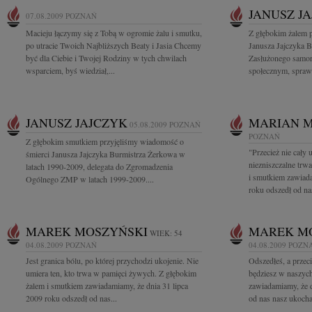
JANUSZ J
07.08.2009
POZNAŃ
Macieju łączymy się z Tobą w ogromie żalu i smutku,
Z głębokim żalem 
po utracie Twoich Najbliższych Beaty i Jasia Chcemy
Janusza Jajczyka 
być dla Ciebie i Twojej Rodziny w tych chwilach
Zasłużonego samor
wsparciem, byś wiedział,...
społecznym, sprawu
JANUSZ JAJCZYK
MARIAN 
05.08.2009
POZNAŃ
POZNAŃ
Z głębokim smutkiem przyjęliśmy wiadomość o
"Przecież nie cały
śmierci Janusza Jajczyka Burmistrza Żerkowa w
niezniszczalne trw
latach 1990-2009, delegata do Zgromadzenia
i smutkiem zawiada
Ogólnego ZMP w latach 1999-2009....
roku odszedł od na
MAREK MOSZYŃSKI
MAREK M
WIEK: 54
04.08.2009
POZNAŃ
04.08.2009
POZN
Jest granica bólu, po której przychodzi ukojenie. Nie
Odszedłeś, a przeci
umiera ten, kto trwa w pamięci żywych. Z głębokim
będziesz w naszych
żalem i smutkiem zawiadamiamy, że dnia 31 lipca
zawiadamiamy, że d
2009 roku odszedł od nas...
od nas nasz ukocha