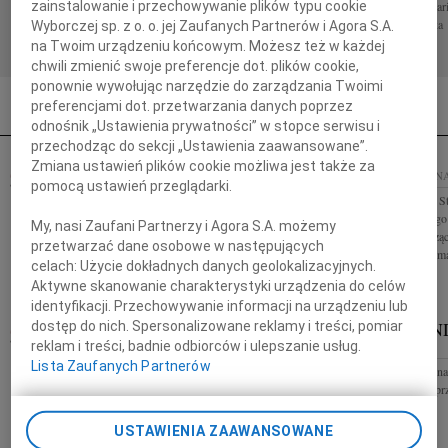
Elżbiety Fikus Osoby o niezwykłej wrażliwości,
zespołem Kancelar
zainstalowanie i przechowywanie plików typu cookie
mądrości życiowej i pogodzie...
Spółka Partnerska
Wyborczej sp. z o. o. jej Zaufanych Partnerów i Agora S.A.
na Twoim urządzeniu końcowym. Możesz też w każdej
chwili zmienić swoje preferencje dot. plików cookie,
ponownie wywołując narzędzie do zarządzania Twoimi
preferencjami dot. przetwarzania danych poprzez
odnośnik „Ustawienia prywatności” w stopce serwisu i
przechodząc do sekcji „Ustawienia zaawansowane”.
Zmiana ustawień plików cookie możliwa jest także za
22.09.2009
POZNAŃ
21.09.2009
POZN
pomocą ustawień przeglądarki.
Z głębokim żalem przyjęliśmy wiadomość o śmierci
Panu Doktorowi S
Pana Prezesa Edmunda Balcerzaka Rodzinie i
wyrazy głębokiego
My, nasi Zaufani Partnerzy i Agora S.A. możemy
Bliskim Zmarłego wyrazy serdecznego współczucia
Matki składa łączą
przetwarzać dane osobowe w następujących
składa firma Danone
Szkoły Nauk Human
celach:
Użycie dokładnych danych geolokalizacyjnych.
Aktywne skanowanie charakterystyki urządzenia do celów
identyfikacji. Przechowywanie informacji na urządzeniu lub
RYSZARD JANOWSKI
DANA JĘ
dostęp do nich. Spersonalizowane reklamy i treści, pomiar
19.09.2009
reklam i treści, badnie odbiorców i ulepszanie usług.
POZNAŃ
POZNAŃ
Lista Zaufanych Partnerów
W dniu 17 września 2009 roku odszedł od nas nasz
Ze smutkiem żegna
Przyjaciel zawsze gotowy nieść pomoc Ryszard
wierną i oddaną pr
Janowski Rysiu zawsze będziesz z nami. Wyrazy
głębokiego współczucia Ewie,...
USTAWIENIA ZAAWANSOWANE