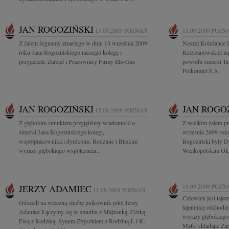
JAN ROGOZIŃSKI
15.09.2009
POZNAŃ
15.09.2009
POZN
Z żalem żegnamy zmarłego w dniu 13 września 2009
Naszej Koleżance I
roku Jana Rogozińskiego naszego kolegę i
Krzyżanowskiej na
przyjaciela. Zarząd i Pracownicy Firmy Elo-Gaz
powodu śmierci Tat
Polkomtel S.A.
JAN ROGOZIŃSKI
JAN ROGO
15.09.2009
POZNAŃ
Z głębokim smutkiem przyjęliśmy wiadomość o
Z wielkim żalem p
śmierci Jana Rogozińskiego kolegi,
września 2009 roku
współpracownika i dyrektora. Rodzinie i Bliskim
Rogoziński były Dy
wyrazy głębokiego współczucia...
Wielkopolskim Okr
JERZY ADAMIEC
10.09.2009
POZN
11.09.2009
POZNAŃ
Człowiek jest tajem
Odszedł na wieczną służbę pułkownik pilot Jerzy
tajemnicę odchodz
Adamiec Łączymy się w smutku z Małżonką, Córką
wyrazy głębokiego
Ewą z Rodziną, Synem Zbyszkiem z Rodziną J. i K.
Matki składają: Zarz