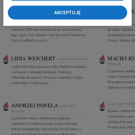
RYSZARD ĆMIELEWSKI
LIDKA WE
AKCEPTUJĘ
18.09.2009
POZNAŃ
POZNAŃ
Z głębokim smutkiem zawiadamiamy, że w dniu 16
W dniu 11 wrześni
września 2009 roku odszedł od nas nasz kochany
lat Lidka Wejchert a
mąż, ojciec, teść, dziadek i brat Ryszard Ćmielewski
akademicki pozosta
Pogrzeb odbędzie się we...
Iwona i Tadeusz Ms
LIDIA WEJCHERT
MACIEJ K
17.09.2009
POZNAŃ
POZNAŃ
Z głębokim żalem żegnamy Lidię Wejchert architekta
Z głębokim smutki
i urbanistę wspaniałą koleżankę i Pięknego
śmierci Macieja Ku
Człowieka Kazikowi i Dzieciom składamy wyrazy
Współpracownika R
serdecznego współczucia...
głębokiego współcz
ANDRZEJ PAWELA
16.09.2009
POZN
16.09.2009
Renacie i Markowi
POZNAŃ
współczucia z powo
Z głębokim żalem i smutkiem przyjęliśmy
składają koleżanki 
wiadomość o śmierci naszego kolegi Andrzeja
Poznań Stare Mias
Paweli wieloletniego nauczyciela, wychowawcy i
dyrektora Zakładu Poprawczego w Witkowie....