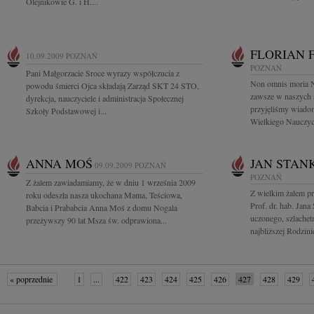
Olejnikowie G. i H....
FLORIAN 
10.09.2009
POZNAŃ
POZNAŃ
Pani Małgorzacie Sroce wyrazy współczucia z
Non omnis moria N
powodu śmierci Ojca składają Zarząd SKT 24 STO,
zawsze w naszych 
dyrekcja, nauczyciele i administracja Społecznej
przyjęliśmy wiadom
Szkoły Podstawowej i...
Wielkiego Nauczyc
ANNA MOŚ
JAN STAN
09.09.2009
POZNAŃ
POZNAŃ
Z żalem zawiadamiamy, że w dniu 1 września 2009
Z wielkim żalem p
roku odeszła nasza ukochana Mama, Teściowa,
Prof. dr. hab. Jan
Babcia i Prababcia Anna Moś z domu Nogala
uczonego, szlachet
przeżywszy 90 lat Msza św. odprawiona...
najbliższej Rodzini
« poprzednie
1
...
422
423
424
425
426
427
428
429
następne »