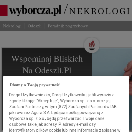
Nekrologi
Odeszli
Poradnik pogrzebowy
Wspominaj Bliskich
Na Odeszli.pl
Jak ich zapamiętaliśmy? Serwis
Dbamy o Twoją prywatność
odeszli.pl z Grupy Wyborcza, to
Droga Użytkowniczko, Drogi Użytkowniku, jeśli wyrazisz
możliwość stworzenia unikalnego
zgodę klikając "Akceptuję", Wyborcza sp. z o.o. oraz jej
wspomnienia. Dziel się nim z rodziną i
Zaufani Partnerzy, w tym [
872
] Zaufanych Partnerów IAB,
przyjaciółmi.
jak również Agora S.A. będąca spółką powiązaną z
Wyborcza sp. z o.o., będą przetwarzać Twoje dane
osobowe takie jak adresy IP, adresy e-mail czy
*ogłoszenie
identyfikatory plików cookie lub inne informacje zapisane w