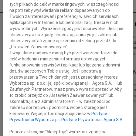
Nekrologi Poznań
tych plikach do celów marketingowych, w szczególności
na potrzeby wyświetlania reklam dopasowanych do
Twoich zainteresowań i preferencji w swoich serwisach,
aplikacjach i w Internecie lub personalizacji treści w nich
TADEUSZ KOTŁOWSKI
TADEUSZ 
07.08.2026
wyświetlanych. Wyrażenie zgody jest dobrowolne. Jeśli nie
POZNAŃ
POZNAŃ
chcesz wyrazić zgody, chcesz ograniczyć jej zakres lub
Drogiemu Koledze Wojciechowi Kotłowskiemu
W dniu 3 sierpnia 
chcesz wycofać zgodę uprzednio udzieloną przejdź do
składamy wyrazy głębokiego współczucia w związku
Tadeusz Kotłowski 
„Ustawień Zaawansowanych”.
ze śmiercią Ojca śp Prof. dr hab. Tadeusza
związany z Instyt
Twoje dane osobowe mogą być przetwarzane także do
Kotłowskiego Koleżanki i Koledzy z...
Odszedł od nas wsp
celów badania i mierzenia informacji dotyczących
funkcjonowania serwisów i aplikacji lub łączone z danymi
HENRYK PAPLACZYK
HENRYK P
dot. świadczonych Tobie usług. Jeśli podstawą
06.08.2026
przetwarzania Twoich danych jest uzasadniony interes
POZNAŃ
POZNAŃ
Wyborcza sp. z o.o., jej spółki powiązanej – Agora S.A. – lub
Z głębokim smutkiem i poruszeniem przyjęliśmy
Z głębokim smutkie
Zaufanych Partnerów, masz prawo wyrazić sprzeciw. Aby
wiadomość o śmierci Henryka Paplaczyka Odszedł
wiadomość o śmier
Człowiek wyjątkowy serdeczny i życzliwy, którego
Człowiek, z którym
to zrobić przejdź do „Ustawień Zaawansowanych” lub
mieliśmy szczęście znać...
pracowaliśmy. Zap
skontaktuj się z administratorem – w zależności od
zakresu sprzeciwu i podmiotu, wobec którego jest
kierowany. Więcej informacji znajdziesz w
Polityce
ELŻBIETA FIKUS
05.08.2026
POZNAŃ
05.08.2026
POZN
Prywatności Wyborcza.pl
i
Polityce Prywatności Agora S.A.
Z głębokim smutkiem przyjęliśmy wiadomość o
Adw. Mariuszowi 
Poprzez kliknięcie "Akceptuję" wyrażasz zgodę na
śmierci naszej Drogiej Koleżanki i Przyjaciółki
współczucia z pow