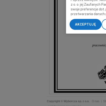
z o. o. jej Zaufanych 
swoje preferencje dot.
przetwarzania danych 
Bazyl
„Ustawienia zaawansow
AKCEPTUJĘ
My, nasi Zaufani Part
dokładnych danych geol
Przechowywanie informa
treści, badnie odbiorcó
pracownic
Copyright © Wyborcza sp. z o.o.
O nas
St