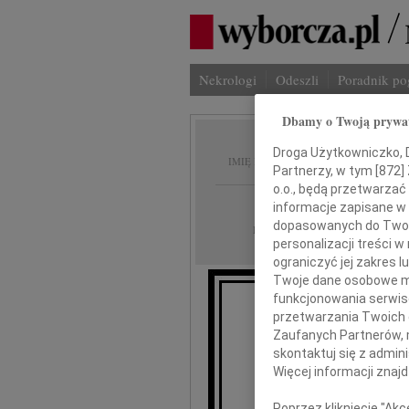
Nekrologi
Odeszli
Poradnik p
Dbamy o Twoją prywa
Bazyli
Droga Użytkowniczko, Dr
IMIĘ I NAZWISKO:
Partnerzy, w tym [
872
]
o.o., będą przetwarzać 
Poznań
REGION:
informacje zapisane w
dopasowanych do Twoich
23.10.2009
DATA EMISJI:
personalizacji treści 
ograniczyć jej zakres
Twoje dane osobowe mo
funkcjonowania serwisó
Wyrazy
przetwarzania Twoich da
Zaufanych Partnerów, 
skontaktuj się z admin
Więcej informacji znaj
Poprzez kliknięcie "Ak