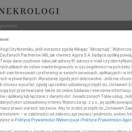
ogrzebowy
tność
Szukaj
 Gruszewski
ogi Użytkowniku, jeśli wyrazisz zgodę klikając "Akceptuję", Wyborcza sp
Imię i na
 Zaufanych Partnerów IAB, jak również Agora S.A. będąca spółką powi
Twoje dane osobowe takie jak adresy IP, adresy e-mail czy identyfikato
 tych plikach do celów marketingowych, w szczególności na potrzeby 
 zainteresowań i preferencji w swoich serwisach, aplikacjach i w Int
w nich wyświetlanych. Wyrażenie zgody jest dobrowolne. Jeśli nie chce
INNE NE
 lub chcesz wycofać zgodę uprzednio udzieloną przejdź do „Ustawień
Tadeu
gą być przetwarzane także do celów badania i mierzenia informacji
W dni
w i aplikacji lub łączone z danymi dot. świadczonych Tobie usług. Jeś
 głębokiego żalu i współczucia
Henry
nych jest uzasadniony interes Wyborcza sp. z o.o., jej spółki powiąza
Z głę
masz prawo wyrazić sprzeciw. Aby to zrobić przejdź do „Ustawień Z
Rodzinie
Henry
istratorem – w zależności od zakresu sprzeciwu i podmiotu, wobec któ
Z głę
dziesz w
Polityce Prywatności Wyborcza.pl
i
Polityce Prywatności Agor
05.0
Adw. 
z powodu śmierci
ceptuję" wyrażasz zgodę na zainstalowanie i przechowywanie plików t