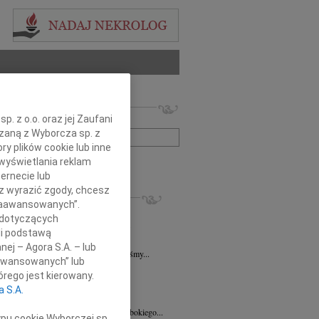
 nekrologów i wspomnień
. z o.o. oraz jej Zaufani
zwisko lub numer ogłoszenia:
ązaną z Wyborcza sp. z
ry plików cookie lub inne
wyświetlania reklam
+ szukanie zaawansowane
ernecie lub
sz wyrazić zgody, chcesz
KROLOGI
 Zaawansowanych”.
sz Kotłowski
06.08.2026
Poznań
 dotyczących
u 3 sierpnia 2026 roku zmarł prof. dr...
li podstawą
k Paplaczyk
06.08.2026
Poznań
nej – Agora S.A. – lub
bokim smutkiem i poruszeniem przyjęliśmy...
aawansowanych” lub
k Paplaczyk
06.08.2026
Poznań
rego jest kierowany.
bokim smutkiem i żalem przyjęliśmy...
a S.A.
8.2026
Poznań
Mariuszowi Paplaczykowi wyrazy głębokiego...
ypu cookie Wyborczej sp.