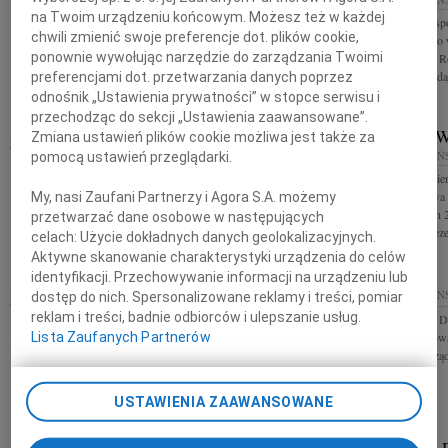
na Twoim urządzeniu końcowym. Możesz też w każdej
Z ogromnym żalem i smutkiem przyjęliśmy
W związku z niesp
chwili zmienić swoje preferencje dot. plików cookie,
wiadomość o śmierci Mirosława Zdanowicza
Balcerzaka byłego 
ponownie wywołując narzędzie do zarządzania Twoimi
utytułowanego zawodnika, wieloletniego działacza
Zarządu i Kolegi R
sportu motorowego, członka Zarządu...
współczucia składaj
preferencjami dot. przetwarzania danych poprzez
odnośnik „Ustawienia prywatności” w stopce serwisu i
przechodząc do sekcji „Ustawienia zaawansowane”.
MIROSŁA
Zmiana ustawień plików cookie możliwa jest także za
09.01.2026
GDAŃSK
08.01.2026
GDAŃ
pomocą ustawień przeglądarki.
Naszemu Koledze Kamilowi Sokołowskiemu w
Z wielkim smutkie
trudnych chwilach wyrazy głębokiego współczucia z
śmierci Mirosława
My, nasi Zaufani Partnerzy i Agora S.A. możemy
powodu śmierci Taty składają Prezydent Miasta
Gdańska w latach 2
Gdańska oraz koleżanki i koledzy...
przetwarzać dane osobowe w następujących
Honorowego Prezes
celach:
Użycie dokładnych danych geolokalizacyjnych.
Aktywne skanowanie charakterystyki urządzenia do celów
identyfikacji. Przechowywanie informacji na urządzeniu lub
MIROSŁAW ZDANOWICZ
08.01.2026
GDAŃ
dostęp do nich. Spersonalizowane reklamy i treści, pomiar
08.01.2026
GDAŃSK
reklam i treści, badnie odbiorców i ulepszanie usług.
Panu Marcinowi D
"Nie umiera ten, kto trwa w pamięci żywych" Z
współczucia i słow
Lista Zaufanych Partnerów
głębokim żalem zawiadamiamy, że dnia 2 stycznia
Żony składa Zar
2026 roku odszedł od nas ukochany Mąż, Ojciec,
Dziadek i Przyjaciel Mirosław...
USTAWIENIA ZAAWANSOWANE