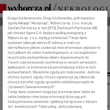
Dbamy o Twoją prywatność
Droga Użytkowniczko, Drogi Użytkowniku, jeśli wyrazisz
Nekrologi
Odeszli
Poradnik pogrzebowy
zgodę klikając "Akceptuję", Wyborcza sp. z o.o. oraz jej
Zaufani Partnerzy, w tym [
874
] Zaufanych Partnerów IAB,
jak również Agora S.A. będąca spółką powiązaną z
Wyborcza sp. z o.o., będą przetwarzać Twoje dane
Michał Hoffman
osobowe takie jak adresy IP, adresy e-mail czy
IMIĘ I NAZWISKO:
identyfikatory plików cookie lub inne informacje zapisane w
tych plikach do celów marketingowych, w szczególności
Gdańsk
REGION:
na potrzeby wyświetlania reklam dopasowanych do
18.03.2026
DATA EMISJI:
Twoich zainteresowań i preferencji w swoich serwisach,
aplikacjach i w Internecie lub personalizacji treści w nich
wyświetlanych. Wyrażenie zgody jest dobrowolne. Jeśli nie
chcesz wyrazić zgody, chcesz ograniczyć jej zakres lub
chcesz wycofać zgodę uprzednio udzieloną przejdź do
Z głębokim żalem przyjęliśmy wiadomość o śmier
„Ustawień Zaawansowanych”.
Michała Hoffmana
Twoje dane osobowe mogą być przetwarzane także do
celów badania i mierzenia informacji dotyczących
funkcjonowania serwisów i aplikacji lub łączone z danymi
Pracownika Służby Ochrony Lotniska Portu Lotniczego
dot. świadczonych Tobie usług. Jeśli podstawą