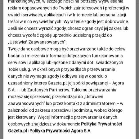
marketingowych, w szczególności na potrzeby wyświetlania
reklam dopasowanych do Twoich zainteresowań i preferencji w
swoich serwisach, aplikacjach i w Internecie lub personalizacji
treści w nich wyświetlanych. Wyrażenie zgody jest dobrowolne.
Jeśli nie chcesz wyrazić zgody, chcesz ograniczyć jej zakres lub
chcesz wycofać zgodę uprzednio udzieloną przejdź do
„Ustawień Zaawansowanych”.
Twoje dane osobowe mogą być przetwarzane także do celów
badania i mierzenia informacji dotyczących funkcjonowania
serwisów i aplikacji lub łączone z danymi dot. świadczonych
Tobie usług. W określonych przypadkach przetwarzanie
danych nie wymaga zgody i odbywa się w oparciu o
uzasadniony interes Gazeta.pl, jej spółki powiązanej – Agora
S.A. – lub Zaufanych Partnerów. Takiemu przetwarzaniu
możesz się sprzeciwić, przechodząc do „Ustawień
Zaawansowanych” lub przez kontakt z administratorem – w
zależności od zakresu sprzeciwu i podmiotu, wobec którego
jest kierowany. Więcej informacji o przetwarzaniu danych
Angelina Jolie pod presją. Brad Pitt domaga
osobowych znajdziesz w dokumencie
Polityka Prywatności
się ujawnienia dokumentów
Gazeta.pl
i
Polityka Prywatności Agora S.A.