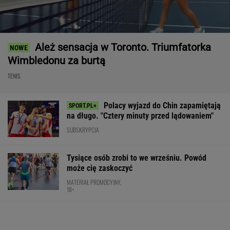
Ależ sensacja w Toronto. Triumfatorka
Wimbledonu za burtą
TENIS
Polacy wyjazd do Chin zapamiętają
na długo. "Cztery minuty przed lądowaniem"
SUBSKRYPCJA
Tysiące osób zrobi to we wrześniu. Powód
może cię zaskoczyć
MATERIAŁ PROMOCYJNY,
18+