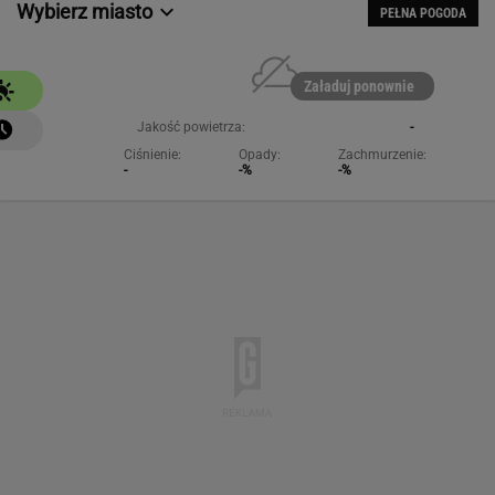
Wybierz miasto
PEŁNA POGODA
Załaduj ponownie
Jakość powietrza:
-
Ciśnienie:
Opady:
Zachmurzenie:
-
-%
-%