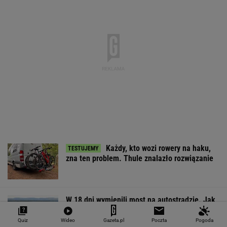
Każdy, kto wozi rowery na haku,
zna ten problem. Thule znalazło rozwiązanie
W 18 dni wymienili most na autostradzie. Jak
to w ogóle możliwe?
Quiz
Wideo
Gazeta.pl
Poczta
Pogoda