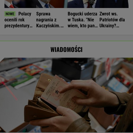
Polacy
Sprawa
Bogucki uderza
Zwrot ws.
ocenili rok
nagrania z
w Tuska. "Nie
Patriotów dla
prezydentury
Kaczyńskim.
wiem, kto panu
Ukrainy?
Nawrockiego.
Żurek poruszył
premierowi
Reuters:
Sondaże
temat ludzi
podpowiada"
Rozważane są
ukazały
Ziobry
trzy
WIADOMOŚCI
głębokie
możliwości
podziały