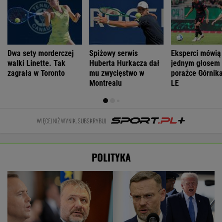
Dwa sety morderczej
Spiżowy serwis
Eksperci mówią
walki Linette. Tak
Huberta Hurkacza dał
jednym głosem
zagrała w Toronto
mu zwycięstwo w
porażce Górnika
Montrealu
LE
WIĘCEJ NIŻ WYNIK. SUBSKRYBUJ
POLITYKA