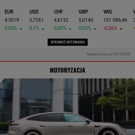
EUR
USD
CHF
GBP
WIG
4,3019
3,7261
4,6132
5,0140
151 086,46
0,03%
0,1%
0,05%
0,03%
-0,26%
SPRAWDŹ NOTOWANIA
Notowania dostarcza VIA24ONLINE
MOTORYZACJA