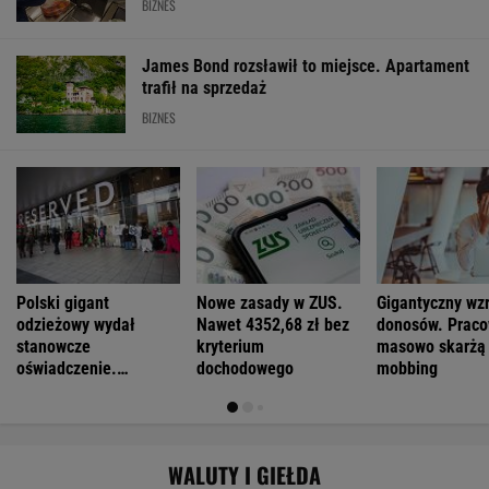
BIZNES
James Bond rozsławił to miejsce. Apartament
trafił na sprzedaż
BIZNES
Polski gigant
Nowe zasady w ZUS.
Gigantyczny wz
odzieżowy wydał
Nawet 4352,68 zł bez
donosów. Praco
stanowcze
kryterium
masowo skarżą 
oświadczenie.
dochodowego
mobbing
"Nieprawdziwe
informacje"
WALUTY I GIEŁDA