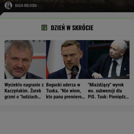
KASIA BIELECKA
DZIEŃ W SKRÓCIE
Wyciekło nagranie z
Bogucki uderza w
"Miażdżący" wyrok
Kaczyńskim. Żurek
Tuska. "Nie wiem,
ws. subwencji dla
grzmi o "ludziach
kto panu premierowi
PiS. Tusk: Pieniędzy
Ziobry"
podpowiada"
nie będzie