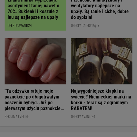
asortyment taniej nawet o
wentylatory najlepsze na
70%. Sukienki i koszule z
upały. Są tanie i ciche, dobre
lnu są najlepsze na upały
do sypialni
OFERTY AVANTI24
OFERTY CZTERY KĄTY
"Ta odżywka ratuje moje
Najwygodniejsze klapki na
paznokcie po długotrwałym
świecie? Niemieckiej marki na
noszeniu hybryd. Już po
korku - teraz są z ogromnym
pierwszym użyciu paznokcie
RABATEM!
są utwardzone"
REKLAMA EVELINE
OFERTY AVANTI24