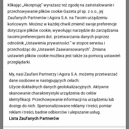
Klikając „Akceptuję” wyrażasz też zgodę na zainstalowanie i
przechowywanie plików cookie Gazeta.pl sp. z o.o., jej
Prawdziwa bomba dla kibiców. Oto co trafi do
Zaufanych Partnerów i Agora S.A. na Twoim urządzeniu
otwartej telewizji
końcowym. Możesz w każdej chwili zmienić swoje preferencje
KACPER SOSNOWSKI
dotyczące plików cookie, wywołując narzędzie do zarządzania
twoimi preferencjami dot. przetwarzania danych poprzez
odnośnik „Ustawienia prywatności ” w stopce serwisu i
Quiz filmowy - aktorzy PRL. Tylko 10%
przechodząc do „Ustawień Zaawansowanych”. Zmiana
najlepszych z was zgarnie maksa!
ustawień plików cookie możliwa jest także za pomocą ustawień
przeglądarki.
My, nasi Zaufani Partnerzy i Agora S.A. możemy przetwarzać
Nie każdy kryzys zaczyna się od złych ocen.
Ten sygnał najczęściej jest ignorowany
dane osobowe w następujących celach:
Użycie dokładnych danych geolokalizacyjnych. Aktywne
MATERIAŁ PROMOCYJNY
skanowanie charakterystyki urządzenia do celów
identyfikacji. Przechowywanie informacji na urządzeniu lub
"Kiedy dopytuję, co się stało z
dostęp do nich. Spersonalizowane reklamy i treści, pomiar
moją babcią, mówi, że mam nie pytać"
reklam i treści, badnie odbiorców i ulepszanie usług.
SUBSKRYPCJA
Lista Zaufanych Partnerów