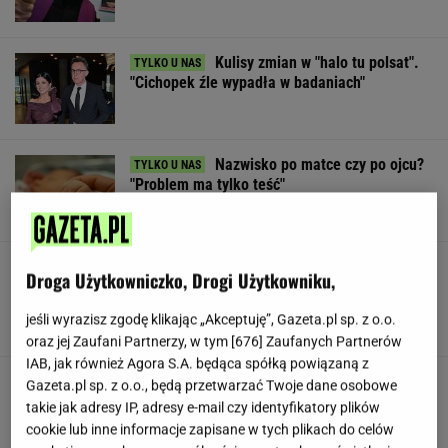
Kulisy zmian w "halo tu polsat".
"Cichopek źle wypadła w badaniach"
Nazwisko po matce czy po ojcu?
"Problem ma tylko teść"
Huczne świętowanie, a potem
Droga Użytkowniczko, Drogi Użytkowniku,
perturbacje. Polacy zapamiętają ten wyjazd na
długo
jeśli wyrazisz zgodę klikając „Akceptuję”, Gazeta.pl sp. z o.o.
SUBSKRYPCJA
oraz jej Zaufani Partnerzy, w tym [
676
] Zaufanych Partnerów
IAB, jak również Agora S.A. będąca spółką powiązaną z
W USA szykują przepis, który może zmienić
Gazeta.pl sp. z o.o., będą przetwarzać Twoje dane osobowe
zasady zakupów w sklepach
takie jak adresy IP, adresy e-mail czy identyfikatory plików
cookie lub inne informacje zapisane w tych plikach do celów