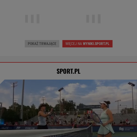
Wczoraj • Tenis (K)
Wczoraj • Tenis (M)
Jessica Pegula
2
Hubert Hurkacz
2
Magdalena Fręch
1
Alejandro Tabilo
0
POKAŻ TRWAJĄCE
WIĘCEJ NA
WYNIKI.SPORT.PL
SPORT.PL