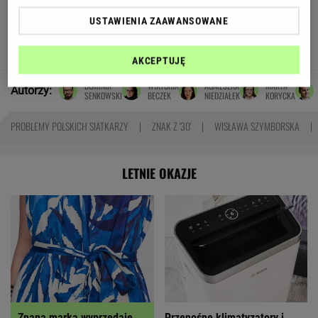
Grzmią, że "1670" niszczy skansen. Krytycy nie
USTAWIENIA ZAAWANSOWANE
przewidzieli jednego
JUSTYNA BRYCZKOWSKA
AKCEPTUJĘ
DOMINIK
WIKTORIA
AGNIESZKA
MARTA
Autorzy:
SENKOWSKI
BECZEK
NIEDZIAŁEK
KORYCKA
PROBLEMY POLSKICH SIATKARZY
ZNAK Z '30'
WISŁAWA SZYMBORSKA
LETNIE OKAZJE
Znana marka wyprzedaje
Przenośne klimatyzatory i