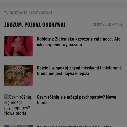
WSPÓŁPRACA PŁATNA Z WYBORCZA.PL
ZROZUM, POZNAJ, ODKRYWAJ
SEKCJA Z SUBSKRYPCJĄ
Kobiety z Zieleniaka krzyczały całe noce. Ale
ich cierpienie wymazano
Dajcie już spokój z tymi misskami i misterami.
Uroda nie jest najważniejsza
Czym różnią się mózgi psychopatów? Nowa
teoria