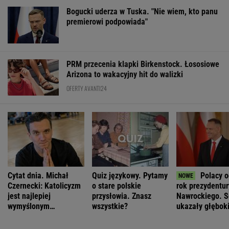
Bogucki uderza w Tuska. "Nie wiem, kto panu
premierowi podpowiada"
PRM przecenia klapki Birkenstock. Łososiowe
Arizona to wakacyjny hit do walizki
OFERTY AVANTI24
Cytat dnia. Michał
Quiz językowy. Pytamy
Polacy o
Czernecki: Katolicyzm
o stare polskie
rok prezydentur
jest najlepiej
przysłowia. Znasz
Nawrockiego. 
wymyślonym
wszystkie?
ukazały głębok
interesem...
podziały