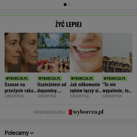
ŻYĆ LEPIEJ
Szanse na
Uzależnieni od
Jak nitkowanie
"To nie
przeżycie raka
dopaminy.
zębów łączy się
wypalenie, to
SUBSKRYPCJA
SUBSKRYPCJA
SUBSKRYPCJA
SUBSKRYPCJA
widać na
Psychiatra o
ze zdrowiem
nie depresja".
twarzy?
pułapkach zbyt
mózgu
Światowe
Zaskakujące
łatwego życia
zjawisko
WSPÓŁPRACA PŁATNA Z
badania
dotarło do
Polski
Polecamy