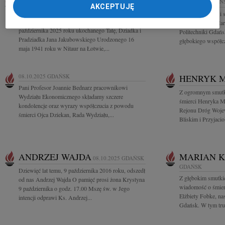
JAN JAKUBOWSKI
09.10.2025
09.10.2025
GDAŃ
AKCEPTUJĘ
GDAŃSK
Z wielkim żalem i
Z głębokim żalem i smutkiem żegnamy zmarłego 3
o śmierci Ojca Mar
października 2025 roku ukochanego Tatę, Dziadka i
Politechniki Gdańs
Pradziadka Jana Jakubowskiego Urodzonego 16
głębokiego współcz
maja 1941 roku w Nitaur na Łotwie,...
08.10.2025
GDAŃSK
HENRYK 
Pani Profesor Joannie Bednarz pracownikowi
Z ogromnym smutk
Wydziału Ekonomicznego składamy szczere
śmierci Henryka Ma
kondolencje oraz wyrazy współczucia z powodu
Rejonu Dróg Woje
śmierci Ojca Dziekan, Rada Wydziału,...
Bliskim i Przyjaci
ANDRZEJ WAJDA
MARIAN K
08.10.2025
GDAŃSK
GDAŃSK
Dziewięć lat temu, 9 października 2016 roku, odszedł
Z głębokim smutkie
od nas Andrzej Wajda O pamięć prosi żona Krystyna
wiadomość o śmier
9 października o godz. 17.00 Mszę św. w Jego
Elżbiety Fobke, na
intencji odprawi Ks. Andrzej...
Gdańsk. W tym tru