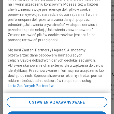
na Twoim urządzeniu końcowym. Możesz też w każdej
Przemija życie jak noc: w okamgnieniu Przemija
Z wielkim żalem p
chwili zmienić swoje preferencje dot. plików cookie,
ziemia w ułamku promieni Urszula Kozioł Z
Barbara Szczepuła 
ponownie wywołując narzędzie do zarządzania Twoimi
ogromnym smutkiem przyjąłem wiadomość o śmierci
dziennikarka, repo
Barbary Szczepuły cenionej...
Medalem Księcia M
preferencjami dot. przetwarzania danych poprzez
odnośnik „Ustawienia prywatności” w stopce serwisu i
przechodząc do sekcji „Ustawienia zaawansowane”.
ZENON CIESIELSKI
Zmiana ustawień plików cookie możliwa jest także za
13.10.2025
10.10.2025
GDAŃ
GDAŃSK
pomocą ustawień przeglądarki.
"Można odejść na za
Z ogromnym smutkiem przyjąłem wiadomość o
Twardowski Nasze
śmierci Zenona Ciesielskiego historyka literatury i
My, nasi Zaufani Partnerzy i Agora S.A. możemy
Cirockiej-Gąsiorow
kultury skandynawskiej, emerytowanego profesora
głębokiego współcz
przetwarzać dane osobowe w następujących
zwyczajnego Uniwersytetu...
celach:
Użycie dokładnych danych geolokalizacyjnych.
Aktywne skanowanie charakterystyki urządzenia do celów
identyfikacji. Przechowywanie informacji na urządzeniu lub
10.10.2025
GDAŃSK
BOGDAN M
dostęp do nich. Spersonalizowane reklamy i treści, pomiar
Nie umierają nigdy Ci, o których pamiętamy -bo
GDAŃSK
reklam i treści, badnie odbiorców i ulepszanie usług.
pamięć to nieśmiertelność Panu dr. hab. inż.
Z głębokim smutki
Lista Zaufanych Partnerów
Grzegorzowi Cholewińskiemu wyrazy szczerego
października 2025 
współczucia, żalu i słowa...
ukochany i nieodża
Teść Bogdan Michal
USTAWIENIA ZAAWANSOWANE