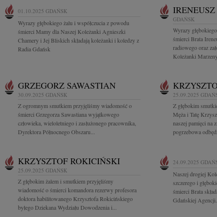
IRENEUSZ
01.10.2025
GDAŃSK
GDAŃSK
Wyrazy głębokiego żalu i współczucia z powodu
Wyrazy głębokiego
śmierci Mamy dla Naszej Koleżanki Agnieszki
śmierci Brata Iren
Chamery i Jej Bliskich składają koleżanki i koledzy z
radiowego oraz zał
Radia Gdańsk
Koleżanki Marzeny.
GRZEGORZ SAWASTIAN
KRZYSZTO
30.09.2025
GDAŃSK
25.09.2025
GDAŃ
Z ogromnym smutkiem przyjęliśmy wiadomość o
Z głębokim smutki
śmierci Grzegorza Sawastiana wyjątkowego
Męża i Tatę Krzysz
człowieka, wieloletniego i zasłużonego pracownika,
naszej pamięci na 
Dyrektora Północnego Obszaru...
pogrzebowa odbędzi
KRZYSZTOF ROKICIŃSKI
24.09.2025
GDAŃ
25.09.2025
GDAŃSK
Naszej drogiej Ko
Z głębokim żalem i smutkiem przyjęliśmy
szczerego i głębo
wiadomość o śmierci komandora rezerwy profesora
śmierci Brata skład
doktora habilitowanego Krzysztofa Rokicińskiego
Gdańskiej Agencji.
byłego Dziekana Wydziału Dowodzenia i...