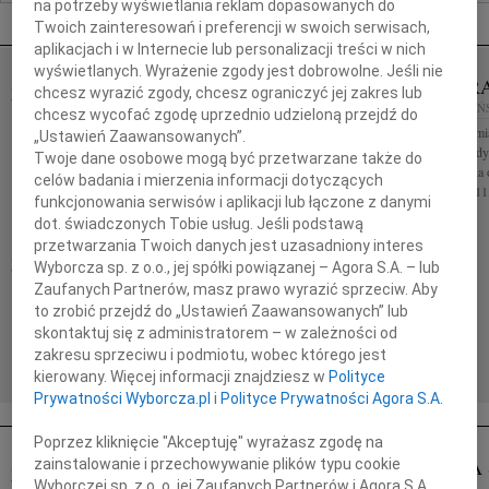
na potrzeby wyświetlania reklam dopasowanych do
Nekrologi Gdańsk
Twoich zainteresowań i preferencji w swoich serwisach,
aplikacjach i w Internecie lub personalizacji treści w nich
wyświetlanych. Wyrażenie zgody jest dobrowolne. Jeśli nie
LUBOMIR
06.08.2026
GDAŃSK
chcesz wyrazić zgody, chcesz ograniczyć jej zakres lub
04.08.2026
GDAŃ
chcesz wycofać zgodę uprzednio udzieloną przejdź do
Drogi Piotrze Koleżanki i Koledzy z firmy
Z żalem zawiadamia
Konecranes and Demag Sp. z o.o. składają wyrazy
„Ustawień Zaawansowanych”.
zmarła lekarz med
najszczerszego współczucia i żalu po śmierci
Twoje dane osobowe mogą być przetwarzane także do
Msza Św. żałobna 
Twojego Taty Mamy nadzieję, że...
celów badania i mierzenia informacji dotyczących
sierpnia o godz. 11
funkcjonowania serwisów i aplikacji lub łączone z danymi
dot. świadczonych Tobie usług. Jeśli podstawą
przetwarzania Twoich danych jest uzasadniony interes
ZOFIA MAZUREK
03.08.2026
GDAŃSK
Wyborcza sp. z o.o., jej spółki powiązanej – Agora S.A. – lub
Naszej Koleżance Beacie Rumińskiej wyrazy
Zaufanych Partnerów, masz prawo wyrazić sprzeciw. Aby
głębokiego współczucia, żalu i wsparcia z powodu
to zrobić przejdź do „Ustawień Zaawansowanych” lub
straty Mamy Zofii Mazurek składają Zarząd oraz
skontaktuj się z administratorem – w zależności od
koleżanki i koledzy z...
zakresu sprzeciwu i podmiotu, wobec którego jest
kierowany. Więcej informacji znajdziesz w
Polityce
Prywatności Wyborcza.pl
i
Polityce Prywatności Agora S.A.
Poprzez kliknięcie "Akceptuję" wyrażasz zgodę na
BARBARA SZCZEPUŁA
BARBARA 
zainstalowanie i przechowywanie plików typu cookie
13.10.2025
Wyborczej sp. z o. o. jej Zaufanych Partnerów i Agora S.A.
GDAŃSK
GDAŃSK