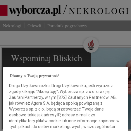
Nekrologi
Odeszli
Poradnik pogrzebowy
Wspominaj Bliskich
Na Odeszli.pl
Dbamy o Twoją prywatność
Jak ich zapamiętaliśmy? Serwis
Droga Użytkowniczko, Drogi Użytkowniku, jeśli wyrazisz
odeszli.pl z Grupy Wyborcza, to
zgodę klikając "Akceptuję", Wyborcza sp. z o.o. oraz jej
możliwość stworzenia unikalnego
Zaufani Partnerzy, w tym [
872
] Zaufanych Partnerów IAB,
wspomnienia. Dziel się nim z rodziną i
jak również Agora S.A. będąca spółką powiązaną z
przyjaciółmi.
Wyborcza sp. z o.o., będą przetwarzać Twoje dane
osobowe takie jak adresy IP, adresy e-mail czy
identyfikatory plików cookie lub inne informacje zapisane w
*ogłoszenie
tych plikach do celów marketingowych, w szczególności