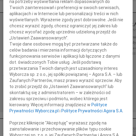
na potrzeby wyświetlania reklam dopasowanych do
Nekrologi Gdańsk
Twoich zainteresowań i preferencji w swoich serwisach,
aplikacjach i w Internecie lub personalizacji treści w nich
wyświetlanych. Wyrażenie zgody jest dobrowolne. Jeśli nie
LUBOMIR
06.08.2026
GDAŃSK
chcesz wyrazić zgody, chcesz ograniczyć jej zakres lub
04.08.2026
GDAŃ
chcesz wycofać zgodę uprzednio udzieloną przejdź do
Drogi Piotrze Koleżanki i Koledzy z firmy
Z żalem zawiadamia
Konecranes and Demag Sp. z o.o. składają wyrazy
„Ustawień Zaawansowanych”.
zmarła lekarz med
najszczerszego współczucia i żalu po śmierci
Twoje dane osobowe mogą być przetwarzane także do
Msza Św. żałobna 
Twojego Taty Mamy nadzieję, że...
celów badania i mierzenia informacji dotyczących
sierpnia o godz. 11
funkcjonowania serwisów i aplikacji lub łączone z danymi
dot. świadczonych Tobie usług. Jeśli podstawą
przetwarzania Twoich danych jest uzasadniony interes
ZOFIA MAZUREK
03.08.2026
GDAŃSK
Wyborcza sp. z o.o., jej spółki powiązanej – Agora S.A. – lub
Naszej Koleżance Beacie Rumińskiej wyrazy
Zaufanych Partnerów, masz prawo wyrazić sprzeciw. Aby
głębokiego współczucia, żalu i wsparcia z powodu
to zrobić przejdź do „Ustawień Zaawansowanych” lub
straty Mamy Zofii Mazurek składają Zarząd oraz
skontaktuj się z administratorem – w zależności od
koleżanki i koledzy z...
zakresu sprzeciwu i podmiotu, wobec którego jest
kierowany. Więcej informacji znajdziesz w
Polityce
Prywatności Wyborcza.pl
i
Polityce Prywatności Agora S.A.
Poprzez kliknięcie "Akceptuję" wyrażasz zgodę na
PIOTR PŁOCKI
17.12.2025
GDAŃ
zainstalowanie i przechowywanie plików typu cookie
17.12.2025
GDAŃSK
Wyborczej sp. z o. o. jej Zaufanych Partnerów i Agora S.A.
Szanownej Pani Do