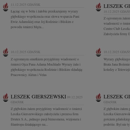
11.12.2025
GDAŃSK
LESZEK G
Łącząc się w bólu i żałobie przekazujemy wyrazy
10.12.2025
GDAŃ
głębokiego współczucia oraz słowa wsparcia Pani
Z ogromnym żalem 
Ewie Adamskiej oraz Jej Rodzinie i Bliskim z
wiadomość o śmierc
powodu śmierci Męża...
Centre Club Leszka
Założyciela firmy 
10.12.2025
GDAŃSK
10.12.2025
GDAŃ
Z ogromnym smutkiem przyjęliśmy wiadomość o
Wyrazy głębokiego
śmierci Ojca Pana Adama Muchlado Wyrazy żalu i
Brata Jana Bożenie
głębokiego współczucia Rodzinie i Bliskim składają:
koledzy z Telewizj
Pracownicy Aktun i Velas
LESZEK GIERSZEWSKI
LESZEK G
09.12.2025
GDAŃSK
GDAŃSK
Z głębokim żalem przyjęliśmy wiadomość o śmierci
Z głębokim żalem 
Leszka Gierszewskiego założyciela i prezesa firm
Leszka Gierszewski
Drutex S.A., pełnego pasji biznesmena, wizjonera i
gościem gdańskiego
filantropa działającego na...
podróże. Był nie ty