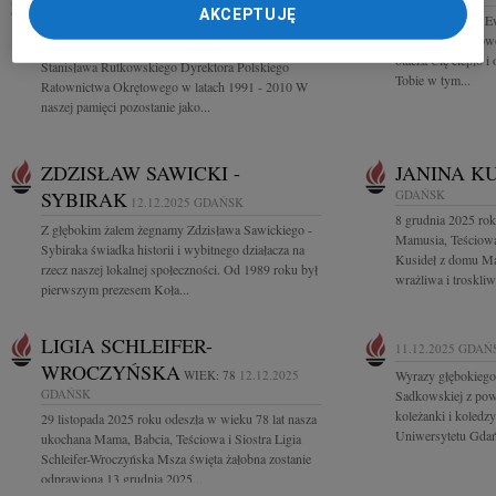
STANISŁAW RUTKOWSKI
AKCEPTUJĘ
Ewie Adamskiej Ew
15.12.2025
GDAŃSK
współczucia z pow
Z głębokim żalem przyjęliśmy wiadomość o śmierci
otacza Cię ciepło i
Stanisława Rutkowskiego Dyrektora Polskiego
Tobie w tym...
Ratownictwa Okrętowego w latach 1991 - 2010 W
naszej pamięci pozostanie jako...
ZDZISŁAW SAWICKI -
JANINA K
SYBIRAK
GDAŃSK
12.12.2025
GDAŃSK
8 grudnia 2025 rok
Z głębokim żalem żegnamy Zdzisława Sawickiego -
Mamusia, Teściowa,
Sybiraka świadka historii i wybitnego działacza na
Kusideł z domu Ma
rzecz naszej lokalnej społeczności. Od 1989 roku był
wrażliwa i troskliw
pierwszym prezesem Koła...
LIGIA SCHLEIFER-
11.12.2025
GDAŃ
WROCZYŃSKA
WIEK: 78
12.12.2025
Wyrazy głębokiego
GDAŃSK
Sadkowskiej z pow
koleżanki i koledz
29 listopada 2025 roku odeszła w wieku 78 lat nasza
Uniwersytetu Gda
ukochana Mama, Babcia, Teściowa i Siostra Ligia
Schleifer-Wroczyńska Msza święta żałobna zostanie
odprawiona 13 grudnia 2025...