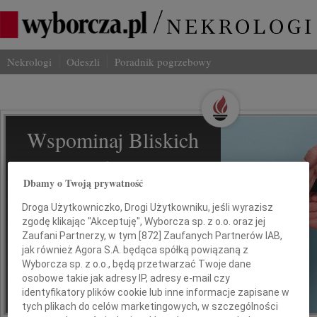
Nekrologi
Odeszli
Poradnik pogrzebowy
Wspominaj Bliskich
Na Odeszli.pl
Dbamy o Twoją prywatność
Jak ich zapamiętaliśmy? Serwis
Droga Użytkowniczko, Drogi Użytkowniku, jeśli wyrazisz
odeszli.pl z Grupy Wyborcza, to
zgodę klikając "Akceptuję", Wyborcza sp. z o.o. oraz jej
możliwość stworzenia unikalnego
Zaufani Partnerzy, w tym [
872
] Zaufanych Partnerów IAB,
wspomnienia. Dziel się nim z rodziną i
jak również Agora S.A. będąca spółką powiązaną z
przyjaciółmi.
Wyborcza sp. z o.o., będą przetwarzać Twoje dane
osobowe takie jak adresy IP, adresy e-mail czy
identyfikatory plików cookie lub inne informacje zapisane w
*ogłoszenie
tych plikach do celów marketingowych, w szczególności