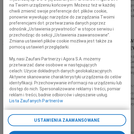
Z wielkim smutkiem i żalem żegnamy Piotra
Sądu Apelacyjneg
na Twoim urządzeniu końcowym. Możesz też w każdej
Płockiego Dyrektora Wydziału Edukacji Urzędu
z powodu śmierci M
chwili zmienić swoje preferencje dot. plików cookie,
Miasta Sopotu Pozostanie w naszej pamięci jako
Wiceprezesi, Dyrekt
ponownie wywołując narzędzie do zarządzania Twoimi
osoba głęboko zaangażowana w rozwój...
preferencjami dot. przetwarzania danych poprzez
odnośnik „Ustawienia prywatności” w stopce serwisu i
przechodząc do sekcji „Ustawienia zaawansowane”.
PIOTR PŁOCKI
JAROSŁAW
Zmiana ustawień plików cookie możliwa jest także za
17.12.2025
GDAŃSK
TOMASZE
pomocą ustawień przeglądarki.
Odszedł ceniony pracownik sopockiego Urzędu
Miasta - Dyrektor Wydziału Edukacji Piotr Płocki
Z głębokim żalem 
My, nasi Zaufani Partnerzy i Agora S.A. możemy
Msza święta odbędzie się 18 grudnia 2025 r. o
Lek. Jarosława Ka
godzinie 11:00 w kościele...
przetwarzać dane osobowe w następujących
wieloletniego czło
celach:
Użycie dokładnych danych geolokalizacyjnych.
Głównego Polskieg
Aktywne skanowanie charakterystyki urządzenia do celów
identyfikacji. Przechowywanie informacji na urządzeniu lub
JERZY WALDEMAR ADAMSKI
15.12.2025
GDAŃ
dostęp do nich. Spersonalizowane reklamy i treści, pomiar
Sabinie Hincke wyr
15.12.2025
GDAŃSK
reklam i treści, badnie odbiorców i ulepszanie usług.
żalu z powodu śmie
Z ogromnym smutkiem przyjęliśmy wiadomość o
Lista Zaufanych Partnerów
koleżanki i koledz
śmierci Jerzego Waldemara Adamskiego radcy
prawnego, radnego Miasta Gdańska w latach 1994-
2006, zaangażowanego działacza na rzecz...
USTAWIENIA ZAAWANSOWANE
15.12.2025
GDAŃ