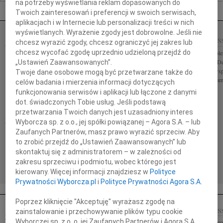
na potrzeby wyświetlania reklam dopasowanych do
Nekrologi Gdańsk
Twoich zainteresowań i preferencji w swoich serwisach,
aplikacjach i w Internecie lub personalizacji treści w nich
wyświetlanych. Wyrażenie zgody jest dobrowolne. Jeśli nie
KAZIMIERZ GĘBA
10.08.2026
06.08.2026
GDAŃ
chcesz wyrazić zgody, chcesz ograniczyć jej zakres lub
GDAŃSK
chcesz wycofać zgodę uprzednio udzieloną przejdź do
Drogi Piotrze Kole
Z głębokim żalem przyjęliśmy wiadomość o śmierci
Konecranes and De
„Ustawień Zaawansowanych”.
prof. Kazimierza Gęby wybitnego matematyka, ojca
najszczerszego wsp
Twoje dane osobowe mogą być przetwarzane także do
Gdańskiej Szkoły Topologicznej, wieloletniego
Twojego Taty Mamy 
celów badania i mierzenia informacji dotyczących
profesora oraz byłego Dziekana...
funkcjonowania serwisów i aplikacji lub łączone z danymi
dot. świadczonych Tobie usług. Jeśli podstawą
przetwarzania Twoich danych jest uzasadniony interes
LUBOMIRA BOŻYK
WIEK: 102
Wyborcza sp. z o.o., jej spółki powiązanej – Agora S.A. – lub
04.08.2026
GDAŃSK
Zaufanych Partnerów, masz prawo wyrazić sprzeciw. Aby
Z żalem zawiadamiamy, że w dniu 25 lipca 2026 r.
to zrobić przejdź do „Ustawień Zaawansowanych” lub
zmarła lekarz medycyny Lubomira Bożyk lat 102
skontaktuj się z administratorem – w zależności od
Msza Św. żałobna odprawiona zostanie w dniu 8
zakresu sprzeciwu i podmiotu, wobec którego jest
sierpnia o godz. 11.00 w Kościele...
kierowany. Więcej informacji znajdziesz w
Polityce
Prywatności Wyborcza.pl
i
Polityce Prywatności Agora S.A.
Poprzez kliknięcie "Akceptuję" wyrażasz zgodę na
KRZYSZTOF SZERKUS
31.10.2025
GDAŃ
zainstalowanie i przechowywanie plików typu cookie
31.10.2025
Wyborczej sp. z o. o. jej Zaufanych Partnerów i Agora S.A.
Wyrazy głębokiego
GDAŃSK