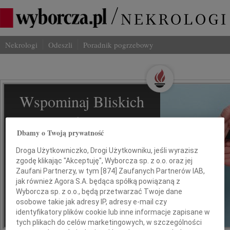
Nekrologi
Odeszli
Poradnik pogrzebowy
Wspominaj Bliskich
Na Odeszli.pl
Dbamy o Twoją prywatność
Jak ich zapamiętaliśmy? Serwis
Droga Użytkowniczko, Drogi Użytkowniku, jeśli wyrazisz
odeszli.pl z Grupy Wyborcza, to
zgodę klikając "Akceptuję", Wyborcza sp. z o.o. oraz jej
możliwość stworzenia unikalnego
Zaufani Partnerzy, w tym [
874
] Zaufanych Partnerów IAB,
wspomnienia. Dziel się nim z rodziną i
jak również Agora S.A. będąca spółką powiązaną z
przyjaciółmi.
Wyborcza sp. z o.o., będą przetwarzać Twoje dane
osobowe takie jak adresy IP, adresy e-mail czy
identyfikatory plików cookie lub inne informacje zapisane w
*ogłoszenie
tych plikach do celów marketingowych, w szczególności