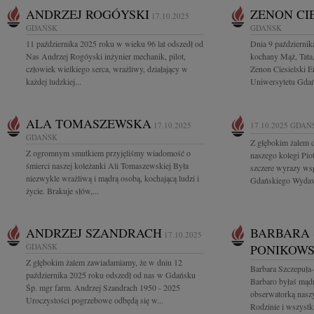
ANDRZEJ ROGÓYSKI
ZENON CI
17.10.2025
GDAŃSK
GDAŃSK
11 października 2025 roku w wieku 96 lat odszedł od
Dnia 9 październik
Nas Andrzej Rogóyski inżynier mechanik, pilot,
kochany Mąż, Tata,
człowiek wielkiego serca, wrażliwy, działający w
Zenon Ciesielski 
każdej ludzkiej...
Uniwersytetu Gdańs
ALA TOMASZEWSKA
17.10.2025
17.10.2025
GDAŃ
GDAŃSK
Z głębokim żalem d
Z ogromnym smutkiem przyjęliśmy wiadomość o
naszego kolegi Pio
śmierci naszej koleżanki Ali Tomaszewskiej Była
szczere wyrazy wsp
niezwykle wrażliwą i mądrą osobą, kochającą ludzi i
Gdańskiego Wydaw
życie. Brakuje słów,...
ANDRZEJ SZANDRACH
BARBARA 
17.10.2025
GDAŃSK
PONIKOW
Z głębokim żalem zawiadamiamy, że w dniu 12
Barbara Szczepuł
października 2025 roku odszedł od nas w Gdańsku
Barbaro byłaś mądr
Śp. mgr farm. Andrzej Szandrach 1950 - 2025
obserwatorką nasz
Uroczystości pogrzebowe odbędą się w...
Rodzinie i wszystk