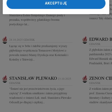
STANISŁAW ESDEN-TEMPSKI
AKCEPTUJĘ
Pani Danucie Głus
27.10.2025
GDAŃSK
Geodezji Urzędu 
Z głębokim żalem przyjęliśmy wiadomość o śmierci
szczerego żalu i g
Stanisława Esden-Tempskiego Znanego poety i
śmierci Taty składa
prozaika, współtwórcy gdańskiego boomu
poetyckiego lat...
EDWARD B
24.10.2025
GDAŃSK
GDAŃSK
Łącząc się w bólu i żałobie przekazujemy wyrazy
Z głębokim żalem 
głębokiego współczucia Tomaszowi Motylowi z
października 2025 
powodu śmierci Mamy Dyrekcja oraz Koleżanki i
Edward Bieniek uk
Koledzy z Telewizji...
Pradziadek, Brat i P
STANISŁAW PLEWAKO
ZENON CI
23.10.2025
GDAŃSK
GDAŃSK
"Śmierć nie jest przeciwieństwem życia, a jego
Z wielkim żalem p
częścią" Z wielkim smutkiem i żalem przyjęliśmy
prof. Zenona Ciesi
wiadomość o śmierci Lek. med. Stanisława Plewako
literatury i kultur
Odszedł po długiej i ciężkiej...
studiów skandynaw