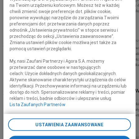
wsparcia i otuchy
na Twoim urządzeniu końcowym. Możesz też w każdej
Z wielkim smutkiem i żalem przyjęliśmy wiadomość
śmierci Taty skład
chwili zmienić swoje preferencje dot. plików cookie,
o śmierci śp. Krzysztofa Szerkusa Pełnomocnika
ponownie wywołując narzędzie do zarządzania Twoimi
Biura Terenowego Rzecznika Praw Obywatelskich w
Gdańsku. Jeszcze w czerwcu br....
preferencjami dot. przetwarzania danych poprzez
odnośnik „Ustawienia prywatności” w stopce serwisu i
przechodząc do sekcji „Ustawienia zaawansowane”.
30.10.2025
GDAŃSK
30.10.2025
GDAŃ
Zmiana ustawień plików cookie możliwa jest także za
mgr Natalii Tomtas wyrazy głębokiego współczucia z
Panu Krzysztofow
pomocą ustawień przeglądarki.
powodu śmierci Mamy składają Rektor, Senat oraz
Prawnego "Szpitali
cała społeczność akademicka Akademii Ateneum w
głębokiego współc
My, nasi Zaufani Partnerzy i Agora S.A. możemy
Gdańsku
składają Zarząd, Ra
przetwarzać dane osobowe w następujących
celach:
Użycie dokładnych danych geolokalizacyjnych.
Aktywne skanowanie charakterystyki urządzenia do celów
identyfikacji. Przechowywanie informacji na urządzeniu lub
ALICJA RUTKOWSKA
MIROSŁAW
29.10.2025
dostęp do nich. Spersonalizowane reklamy i treści, pomiar
GDAŃSK
GDAŃSK
reklam i treści, badnie odbiorców i ulepszanie usług.
Z głębokim żalem zawiadamiamy, że dnia 26
Mirosław Chojecki
Lista Zaufanych Partnerów
października 2025r. odeszła od nas Nasza Kochana
opozycji demokrat
Mama, Siostra, Babcia, Przyjaciółka Alicja
Robotników współt
Rutkowska Msza Św. żałobna zostanie...
wydawniczego...
USTAWIENIA ZAAWANSOWANE
24.10.2025
GDAŃ