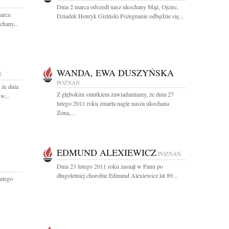
Dnia 2 marca odszedł nasz ukochany Mąż, Ojciec,
arca
Dziadek Henryk Giziński Pożegnanie odbędzie się...
chany...
WANDA, EWA DUSZYŃSKA
Ń
POZNAŃ
 że dnia
Z głębokim smutkiem zawiadamiamy, że dnia 27
w...
lutego 2011 roku zmarła nagle nasza ukochana
Żona,...
EDMUND ALEXIEWICZ
POZNAŃ
Dnia 23 lutego 2011 roku zasnął w Panu po
długoletniej chorobie Edmund Alexiewicz lat 89...
lutego