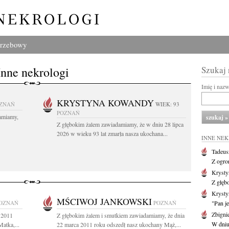
grzebowy
Inne nekrologi
Szukaj
Imię i naz
KRYSTYNA KOWANDY
ZNAŃ
WIEK: 93
POZNAŃ
amiamy,
Z głębokim żalem zawiadamiamy, że w dniu 28 lipca
2026 w wieku 93 lat zmarła nasza ukochana...
INNE NE
Tadeus
Z ogro
Kryst
Z głęb
Krysty
MŚCIWOJ JANKOWSKI
OZNAŃ
POZNAŃ
"Pan je
Zbigni
 2011
Z głębokim żalem i smutkiem zawiadamiamy, że dnia
W dniu 
atka,...
22 marca 2011 roku odszedł nasz ukochany Mąż,...