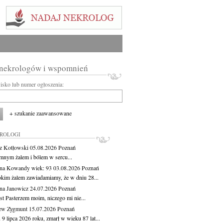
 nekrologów i wspomnień
wisko lub numer ogłoszenia:
+ szukanie zaawansowane
KROLOGI
z Kotłowski
05.08.2026
Poznań
mnym żalem i bólem w sercu...
yna Kowandy
wiek: 93
03.08.2026
Poznań
okim żalem zawiadamiamy, że w dniu 28...
na Janowicz
24.07.2026
Poznań
st Pasterzem moim, niczego mi nie...
ew Zygmunt
15.07.2026
Poznań
9 lipca 2026 roku, zmarł w wieku 87 lat...