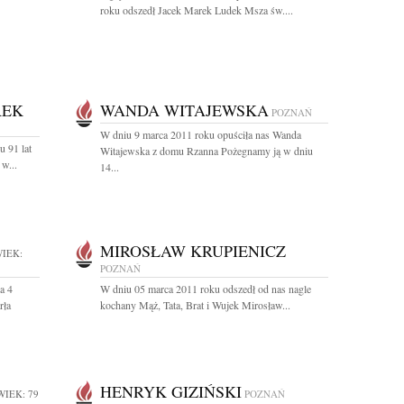
roku odszedł Jacek Marek Ludek Msza św....
REK
WANDA WITAJEWSKA
POZNAŃ
W dniu 9 marca 2011 roku opuściła nas Wanda
 91 lat
Witajewska z domu Rzanna Pożegnamy ją w dniu
w...
14...
MIROSŁAW KRUPIENICZ
IEK:
POZNAŃ
a 4
W dniu 05 marca 2011 roku odszedł od nas nagle
rła
kochany Mąż, Tata, Brat i Wujek Mirosław...
HENRYK GIZIŃSKI
WIEK: 79
POZNAŃ