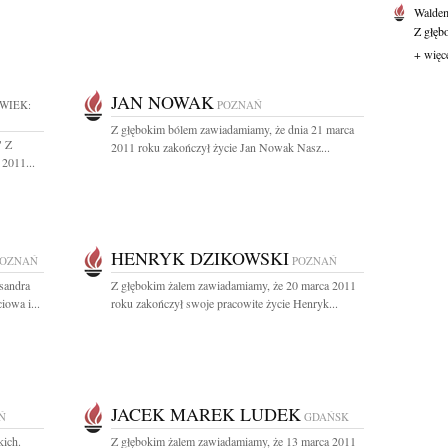
Waldem
Z głęb
+ więc
JAN NOWAK
WIEK:
POZNAŃ
Z głębokim bólem zawiadamiamy, że dnia 21 marca
" Z
2011 roku zakończył życie Jan Nowak Nasz...
2011...
HENRYK DZIKOWSKI
POZNAŃ
POZNAŃ
sandra
Z głębokim żalem zawiadamiamy, że 20 marca 2011
owa i...
roku zakończył swoje pracowite życie Henryk...
JACEK MAREK LUDEK
Ń
GDAŃSK
kich.
Z głębokim żalem zawiadamiamy, że 13 marca 2011