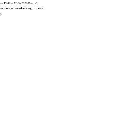
ar Pfeiffer
22.06.2026
Poznań
okim żalem zawiadamiamy, że dnia 7...
ej