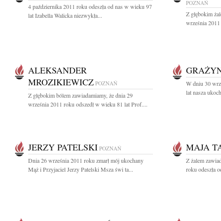
POZNAŃ
4 października 2011 roku odeszła od nas w wieku 97
Z głębokim ża
lat Izabella Walicka niezwykła...
września 2011 
ALEKSANDER
GRAŻYN
MROZIKIEWICZ
POZNAŃ
W dniu 30 wrz
lat nasza ukoc
Z głębokim bólem zawiadamiamy, że dnia 29
września 2011 roku odszedł w wieku 81 lat Prof....
JERZY PATELSKI
MAJA T
POZNAŃ
Dnia 26 września 2011 roku zmarł mój ukochany
Z żalem zawia
Mąż i Przyjaciel Jerzy Patelski Msza świ ta...
roku odeszła o