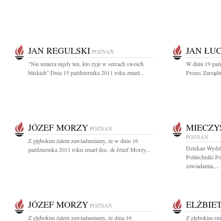
JAN REGULSKI
JAN ŁU
POZNAŃ
"Nie umiera nigdy ten, kto żyje w sercach swoich
W dniu 19 paź
bliskich" Dnia 15 października 2011 roku zmarł...
Prezes Zarząd
JÓZEF MORZY
MIECZY
POZNAŃ
POZNAŃ
Z głębokim żalem zawiadamiamy, że w dniu 16
Dziekan Wydzi
października 2011 roku zmarł doc. dr Józef Morzy...
Politechniki P
zawiadamia,...
JÓZEF MORZY
ELŻBIE
POZNAŃ
Z głębokim żalem zawiadamiamy, że dnia 16
Z głębokim sm