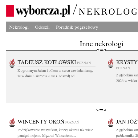
Nekrologi
Odeszli
Poradnik pogrzebowy
Inne nekrologi
TADEUSZ KOTŁOWSKI
KRYST
POZNAŃ
POZNAŃ
Z ogromnym żalem i bólem w sercu zawiadamiamy,
Z głębokim żal
że w dniu 3 sierpnia 2026 r. odszedł od...
2026 w wieku 9
WINCENTY OKOŃ
JAN JÓ
POZNAŃ
Podziękowanie Wszystkim, którzy okazali tak wiele
Z głębokim sm
pamięci mojemu Mężowi Wincentemu...
października 20