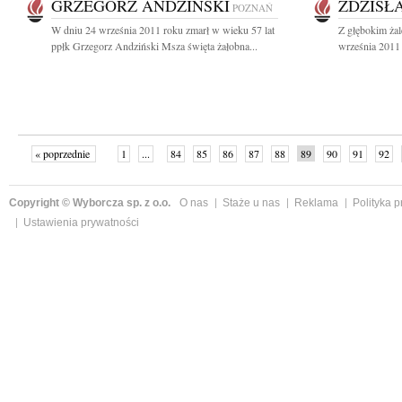
GRZEGORZ ANDZIŃSKI
ZDZISŁ
POZNAŃ
W dniu 24 września 2011 roku zmarł w wieku 57 lat
Z głębokim ża
ppłk Grzegorz Andziński Msza święta żałobna...
września 2011 r
« poprzednie
1
...
84
85
86
87
88
89
90
91
92
»
Copyright © Wyborcza sp. z o.o.
O nas
Staże u nas
Reklama
Polityka 
Ustawienia prywatności