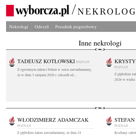
Nekrologi
Odeszli
Poradnik pogrzebowy
Inne nekrologi
TADEUSZ KOTŁOWSKI
KRYST
POZNAŃ
POZNAŃ
Z ogromnym żalem i bólem w sercu zawiadamiamy,
Z głębokim żal
że w dniu 3 sierpnia 2026 r. odszedł od...
2026 w wieku 9
WŁODZIMIERZ ADAMCZAK
STEFAN
POZNAŃ
POZNAŃ
Z głębokim żalem zawiadamiamy, że dnia 24
Kochany człowi