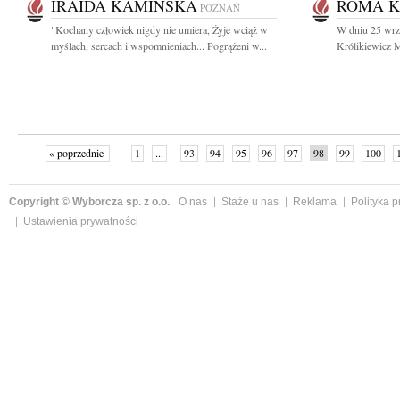
IRAIDA KAMIŃSKA
ROMA K
POZNAŃ
"Kochany człowiek nigdy nie umiera, Żyje wciąż w
W dniu 25 wrz
myślach, sercach i wspomnieniach... Pogrążeni w...
Królikiewicz M
« poprzednie
1
...
93
94
95
96
97
98
99
100
następne »
Copyright © Wyborcza sp. z o.o.
O nas
Staże u nas
Reklama
Polityka 
Ustawienia prywatności