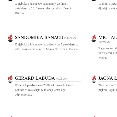
Z głębokim żalem zawiadamiamy, że dnia 9
W dniu 8 paźdz
października 2010 roku odeszła od nas Danuta
długiej i ciężk
Dudrak...
SANDOMIRA BANACH
MICHAŁ
POZNAŃ
POZNAŃ
Z głębokim żalem zawiadamiamy, że 5 października
Z głębokim ża
2010 roku odeszła nasza Mama, Teściowa i Babcia...
października 2
wieku...
GERARD LABUDA
JAGNA 
POZNAŃ
W dniu 1 października 2010 roku zmarł Gerard
26 września 20
Labuda Msza święta w intencji Zmarłego
pięknie Jagna 
odprawiona...