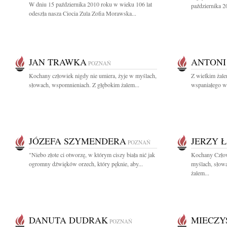
W dniu 15 października 2010 roku w wieku 106 lat
października 20
odeszła nasza Ciocia Zula Zofia Morawska...
JAN TRAWKA
ANTONI
POZNAŃ
Kochany człowiek nigdy nie umiera, żyje w myślach,
Z wielkim żal
słowach, wspomnieniach. Z głębokim żalem...
wspaniałego wy
JÓZEFA SZYMENDERA
JERZY Ł
POZNAŃ
"Niebo złote ci otworzę, w którym ciszy biała nić jak
Kochany Człow
ogromny dźwięków orzech, który pęknie, aby...
myślach, słow
żalem...
DANUTA DUDRAK
MIECZY
POZNAŃ