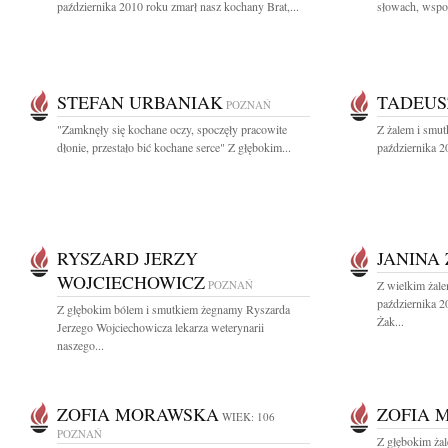
października 2010 roku zmarł nasz kochany Brat,...
słowach, wspom
STEFAN URBANIAK
TADEUS
POZNAŃ
"Zamknęły się kochane oczy, spoczęły pracowite
Z żalem i smu
dłonie, przestało bić kochane serce" Z głębokim...
października 2
RYSZARD JERZY
JANINA
WOJCIECHOWICZ
POZNAŃ
Z wielkim żal
października 2
Z głębokim bólem i smutkiem żegnamy Ryszarda
Żak...
Jerzego Wojciechowicza lekarza weterynarii
naszego...
ZOFIA MORAWSKA
ZOFIA 
WIEK: 106
POZNAŃ
Z głębokim ża