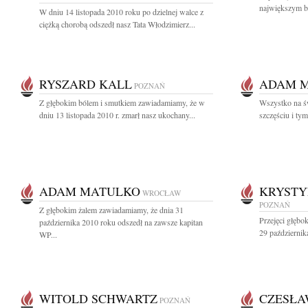
największym b
W dniu 14 listopada 2010 roku po dzielnej walce z
ciężką chorobą odszedł nasz Tata Włodzimierz...
RYSZARD KALL
ADAM 
POZNAŃ
Z głębokim bólem i smutkiem zawiadamiamy, że w
Wszystko na św
dniu 13 listopada 2010 r. zmarł nasz ukochany...
szczęściu i tym
ADAM MATULKO
KRYSTY
WROCŁAW
POZNAŃ
Z głębokim żalem zawiadamiamy, że dnia 31
Przejęci głęb
października 2010 roku odszedł na zawsze kapitan
29 październik
WP...
WITOLD SCHWARTZ
CZESŁA
POZNAŃ