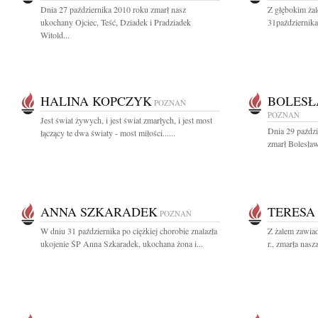
Dnia 27 października 2010 roku zmarł nasz
Z głębokim ża
ukochany Ojciec, Teść, Dziadek i Pradziadek
31października
Witold...
HALINA KOPCZYK
BOLESŁ
POZNAŃ
POZNAŃ
Jest świat żywych, i jest świat zmarłych, i jest most
Dnia 29 paździ
łączący te dwa światy - most miłości......
zmarł Bolesław
ANNA SZKARADEK
TERESA
POZNAŃ
W dniu 31 października po ciężkiej chorobie znalazła
Z żalem zawiad
ukojenie ŚP Anna Szkaradek, ukochana żona i...
r., zmarła nas