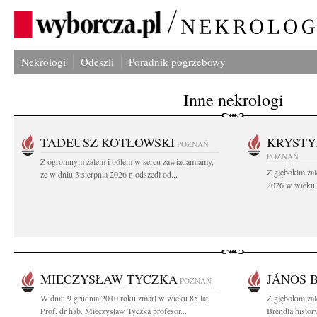
Nekrologi
Odeszli
Poradnik pogrzebowy
Inne nekrologi
TADEUSZ KOTŁOWSKI
KRYST
POZNAŃ
POZNAŃ
Z ogromnym żalem i bólem w sercu zawiadamiamy,
Z głębokim żal
że w dniu 3 sierpnia 2026 r. odszedł od...
2026 w wieku 9
MIECZYSŁAW TYCZKA
JÁNOS 
POZNAŃ
W dniu 9 grudnia 2010 roku zmarł w wieku 85 lat
Z głębokim ża
Prof. dr hab. Mieczysław Tyczka profesor...
Brendla histor