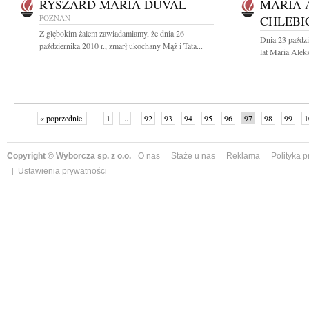
RYSZARD MARIA DUVAL
MARIA 
POZNAŃ
CHLEBI
Z głębokim żalem zawiadamiamy, że dnia 26
Dnia 23 paźdz
października 2010 r., zmarł ukochany Mąż i Tata...
lat Maria Alek
« poprzednie
1
...
92
93
94
95
96
97
98
99
1
następne »
Copyright © Wyborcza sp. z o.o.
O nas
Staże u nas
Reklama
Polityka 
Ustawienia prywatności