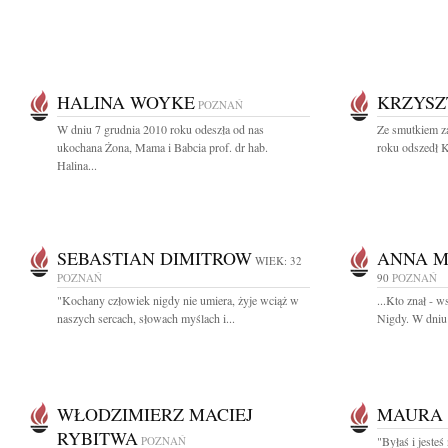
HALINA WOYKE
KRZYSZ
POZNAŃ
W dniu 7 grudnia 2010 roku odeszła od nas
Ze smutkiem z
ukochana Żona, Mama i Babcia prof. dr hab.
roku odszedł K
Halina...
SEBASTIAN DIMITROW
ANNA M
WIEK: 32
POZNAŃ
90
POZNAŃ
"Kochany człowiek nigdy nie umiera, żyje wciąż w
...Kto znał - 
naszych sercach, słowach myślach i...
Nigdy. W dniu 
WŁODZIMIERZ MACIEJ
MAURA
RYBITWA
POZNAŃ
"Byłaś i jesteś