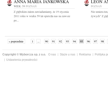
ANNA MARIA JANKOWSKA
LEON A
WIEK: 59
POZNAŃ
POZNAŃ
Z głębokim żalem zawiadamiamy, że 19 stycznia
Nie umiera ten
2011 roku w wieku 59 lat opuściła nas na zawsze
żywych" Z głę
po...
« poprzednie
1
...
90
91
92
93
94
95
96
97
98
»
Copyright © Wyborcza sp. z o.o.
O nas
Staże u nas
Reklama
Polityka 
Ustawienia prywatności