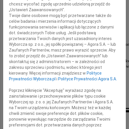
chcesz wycofać zgodę uprzednio udzieloną przejdź do
„Ustawień Zaawansowanych”.
Twoje dane osobowe mogą być przetwarzane także do
Łukasz Horowski
celów badania i mierzenia informacji dotyczących
funkcjonowania serwisów i aplikacji lub łączone z danymi
dot. świadczonych Tobie usług. Jeśli podstawą
Konsul Honorowy Ukrainy w Poznaniu
przetwarzania Twoich danych jest uzasadniony interes
Wyborcza sp. z o.o., jej spółki powiązanej – Agora S.A. – lub
Msza Św. w intencji Zmarłego zostanie odprawio
Zaufanych Partnerów, masz prawo wyrazić sprzeciw. Aby
12 kwietnia o godzinie 11:00 w kościele
pw. Wszystkich Świętych przy ul. Grobla 1.
to zrobić przejdź do „Ustawień Zaawansowanych” lub
Księga kondolencyjna będzie wystawiona w dniu 12 kw
skontaktuj się z administratorem – w zależności od
w godz. 8.00 10.30 w siedzibie Konsulatu Honoro
zakresu sprzeciwu i podmiotu, wobec którego jest
Ukrainy przy ul. Grobla 27a.
kierowany. Więcej informacji znajdziesz w
Polityce
Prywatności Wyborcza.pl
i
Polityce Prywatności Agora S.A.
Pracownicy i Wolontariusze
Poprzez kliknięcie "Akceptuję" wyrażasz zgodę na
zainstalowanie i przechowywanie plików typu cookie
KHU
Wyborczej sp. z o. o. jej Zaufanych Partnerów i Agora S.A.
na Twoim urządzeniu końcowym. Możesz też w każdej
chwili zmienić swoje preferencje dot. plików cookie,
ponownie wywołując narzędzie do zarządzania Twoimi
Kondolencje
preferencjami dot. przetwarzania danych poprzez