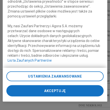
odnośnik „Ustawienia prywatności” w stopce serwisu i
przechodząc do sekcji „Ustawienia zaawansowane”.
Z żalem zawiadamiamy, że 8 kwietnia 2011 roku zmarł w wieku 61 lat Łukasz Ho
Zmiana ustawień plików cookie możliwa jest także za
odprawiona 11 kwietnia 2011 roku o godzinie 12.00 w kościele parafialnym w Wy
pomocą ustawień przeglądarki.
My, nasi Zaufani Partnerzy i Agora S.A. możemy
przetwarzać dane osobowe w następujących
Z żalem zawiadamiamy, że 8 kwietnia 2011 roku zmarł w wieku 61 lat Łukasz Ho
odprawiona 11 kwietnia 2011 roku o godzinie 12.00 w kościele parafialnym w Wy
celach:
Użycie dokładnych danych geolokalizacyjnych.
Aktywne skanowanie charakterystyki urządzenia do celów
identyfikacji. Przechowywanie informacji na urządzeniu lub
dostęp do nich. Spersonalizowane reklamy i treści, pomiar
Z żalem zawiadamiamy, że 8 kwietnia 2011 roku zmarł w wieku 61 lat Łukasz Ho
reklam i treści, badnie odbiorców i ulepszanie usług.
odprawiona 11 kwietnia 2011 roku o godzinie 12.00 w kościele parafialnym w Wy
Lista Zaufanych Partnerów
Szukaj nekrologó
USTAWIENIA ZAAWANSOWANE
Imię i nazwisko lub numer 
AKCEPTUJĘ
+ szukanie
INNE NEKROLOGI