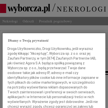
Nekrologi
Odeszli
Poradnik pogrzebowy
Łukasz Horowski
Dbamy o Twoją prywatność
IMIĘ I NAZWISKO:
Droga Użytkowniczko, Drogi Użytkowniku, jeśli wyrazisz
Poznań
zgodę klikając "Akceptuję", Wyborcza sp. z o.o. oraz jej
REGION:
Zaufani Partnerzy, w tym [
874
] Zaufanych Partnerów IAB,
11.04.2011
DATA EMISJI:
jak również Agora S.A. będąca spółką powiązaną z
Wyborcza sp. z o.o., będą przetwarzać Twoje dane
osobowe takie jak adresy IP, adresy e-mail czy
identyfikatory plików cookie lub inne informacje zapisane w
tych plikach do celów marketingowych, w szczególności
Z głębokim smutkiem zawiadamiamy,
że w dniu 8 kwietnia 2011 roku odszedł
na potrzeby wyświetlania reklam dopasowanych do
nasz serdeczny Przyjaciel, Mentor i Opiekun:
Twoich zainteresowań i preferencji w swoich serwisach,
aplikacjach i w Internecie lub personalizacji treści w nich
wyświetlanych. Wyrażenie zgody jest dobrowolne. Jeśli nie
chcesz wyrazić zgody, chcesz ograniczyć jej zakres lub