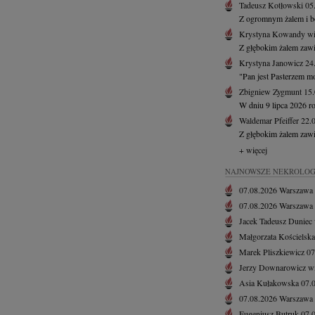
Tadeusz Kotłowski
05
Z ogromnym żalem i bó
Krystyna Kowandy
wi
Z głębokim żalem zawi
Krystyna Janowicz
24
"Pan jest Pasterzem mo
Zbigniew Zygmunt
15
W dniu 9 lipca 2026 ro
Waldemar Pfeiffer
22.
Z głębokim żalem zawi
+ więcej
NAJNOWSZE NEKROLOG
07.08.2026
Warszawa
07.08.2026
Warszawa
Jacek Tadeusz Duniec
Małgorzata Kościelska
Marek Pliszkiewicz
07
Jerzy Downarowicz
w
Asia Kułakowska
07.
07.08.2026
Warszawa
Eugeniusz Butruk
07.