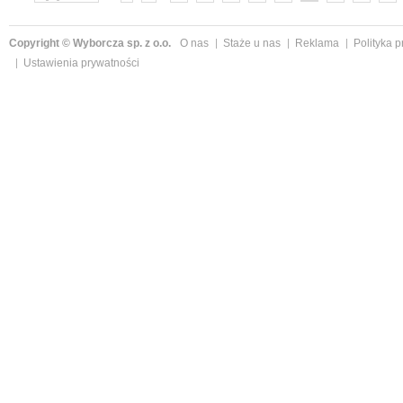
»
Copyright © Wyborcza sp. z o.o.
O nas
Staże u nas
Reklama
Polityka 
Ustawienia prywatności