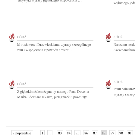
Turystyki wyrazy głębokiego współczucia z...
wybitnego łodz
ŁÓDŹ
ŁÓDŹ
Mirosławowi Drzewieckiemu wyrazy szczególnego
Naszemu serd
żalu i współczucia z powodu śmierci...
Szczepaniakowi
ŁÓDŹ
ŁÓDŹ
Panu Ministr
Z głębokim żalem żegnamy naszego Pana Docenta
wyrazy szczegó
Marka Edelmana lekarze, pielęgniarki i pozostały...
« poprzednie
1
...
83
84
85
86
87
88
89
90
91