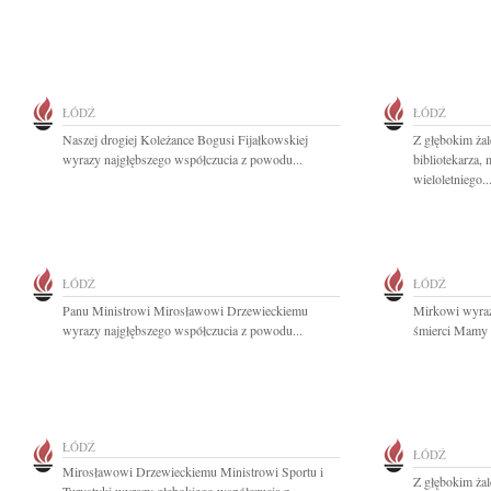
ŁÓDŹ
ŁÓDŹ
Naszej drogiej Koleżance Bogusi Fijałkowskiej
Z głębokim ża
wyrazy najgłębszego współczucia z powodu...
bibliotekarza, 
wieloletniego..
ŁÓDŹ
ŁÓDŹ
Panu Ministrowi Mirosławowi Drzewieckiemu
Mirkowi wyraz
wyrazy najgłębszego współczucia z powodu...
śmierci Mamy s
ŁÓDŹ
ŁÓDŹ
Mirosławowi Drzewieckiemu Ministrowi Sportu i
Z głębokim ża