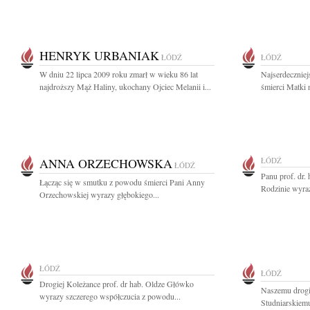
HENRYK URBANIAK
ŁÓDŹ
ŁÓDŹ
W dniu 22 lipca 2009 roku zmarł w wieku 86 lat
Najserdecznie
najdroższy Mąż Haliny, ukochany Ojciec Melanii i...
śmierci Matki
ANNA ORZECHOWSKA
ŁÓDŹ
ŁÓDŹ
Panu prof. dr.
Łącząc się w smutku z powodu śmierci Pani Anny
Rodzinie wyra
Orzechowskiej wyrazy głębokiego...
ŁÓDŹ
ŁÓDŹ
Drogiej Koleżance prof. dr hab. Oldze Główko
Naszemu drogi
wyrazy szczerego współczucia z powodu...
Studniarskiemu