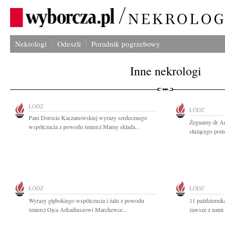
Nekrologi
Odeszli
Poradnik pogrzebowy
Inne nekrologi
ŁÓDŹ
ŁÓDŹ
Pani Dorocie Kaczanowskiej wyrazy serdecznego
Żegnamy dr A
współczucia z powodu śmierci Mamy składa...
służącego pomo
ŁÓDŹ
ŁÓDŹ
Wyrazy głębokiego współczucia i żalu z powodu
11 październik
śmierci Ojca Arkadiuszowi Marchewce...
zawsze z nami 