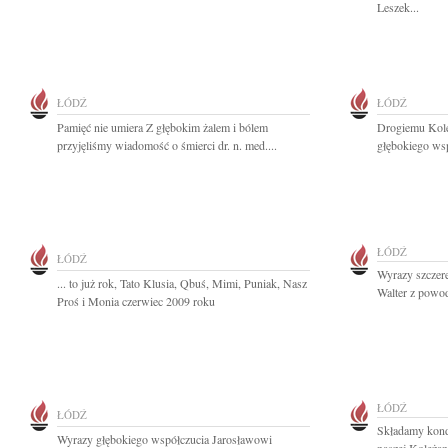
Leszek...
ŁÓDŹ
ŁÓDŹ
Pamięć nie umiera Z głębokim żalem i bólem
Drogiemu Kol
przyjęliśmy wiadomość o śmierci dr. n. med....
głębokiego wsp
ŁÓDŹ
ŁÓDŹ
Wyrazy szczer
... to już rok, Tato Klusia, Qbuś, Mimi, Puniak, Nasz
Walter z powod
Proś i Monia czerwiec 2009 roku
ŁÓDŹ
ŁÓDŹ
Składamy kond
Wyrazy głębokiego współczucia Jarosławowi