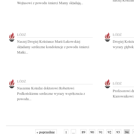
naszej Koleżan
Wojtasowi z powodu śmierci Mamy składają...
ŁÓDŹ
ŁÓDŹ
Naszej Drogiej Koleżance Marii Łukowskiej
Drogiej Koleża
składamy serdeczne kondolencje z powodu śmierci
wyrazy głęboki
Matki...
ŁÓDŹ
ŁÓDŹ
Naszemu Koledze doktorowi Robertowi
Profesorowi d
Podkońskiemu serdeczne wyrazy współczucia z
Kierownikowi I
powodu...
« poprzednie
1
...
89
90
91
92
93
94