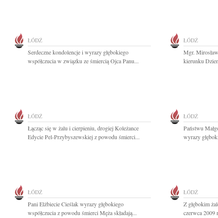
ŁÓDŹ
ŁÓDŹ
Serdeczne kondolencje i wyrazy głębokiego
Mgr. Mirosła
współczucia w związku ze śmiercią Ojca Panu...
kierunku Dzien
ŁÓDŹ
ŁÓDŹ
Łącząc się w żalu i cierpieniu, drogiej Koleżance
Państwu Małgo
Edycie Pel-Przybyszewskiej z powodu śmierci...
wyrazy głębok
ŁÓDŹ
ŁÓDŹ
Pani Elżbiecie Cieślak wyrazy głębokiego
Z głębokim ża
współczucia z powodu śmierci Męża składają...
czerwca 2009 r