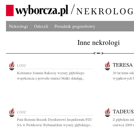
Nekrologi
Odeszli
Poradnik pogrzebowy
Inne nekrologi
TERESA
ŁÓDŹ
Koleżance Joannie Rakoczy wyrazy głębokiego
20 lat temu od
współczucia z powodu śmierci Matki składają...
wyjątkowych ba
TADEUS
ŁÓDŹ
Pani Bożenie Boczek Dyrektorowi Inspektoratu PZU
Z głębokim ża
SA w Piotrkowie Trybunalskim wyrazy głębokiego...
czerwca 2009 r