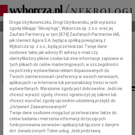
Dbamy o Twoją prywatność
Droga Użytkowniczko, Drogi Użytkowniku, jeśli wyrazisz
Nekrologi
Odeszli
Poradnik pogrzebowy
zgodę klikając "Akceptuję", Wyborcza sp. z o.o. oraz jej
Zaufani Partnerzy, w tym [
874
] Zaufanych Partnerów IAB,
jak również Agora S.A. będąca spółką powiązaną z
Wyborcza sp. z o.o., będą przetwarzać Twoje dane
osobowe takie jak adresy IP, adresy e-mail czy
IMIĘ I NAZWISKO:
identyfikatory plików cookie lub inne informacje zapisane w
Łódź
tych plikach do celów marketingowych, w szczególności
REGION:
na potrzeby wyświetlania reklam dopasowanych do
15.10.2009
DATA EMISJI:
Twoich zainteresowań i preferencji w swoich serwisach,
aplikacjach i w Internecie lub personalizacji treści w nich
wyświetlanych. Wyrażenie zgody jest dobrowolne. Jeśli nie
chcesz wyrazić zgody, chcesz ograniczyć jej zakres lub
Koleżance
chcesz wycofać zgodę uprzednio udzieloną przejdź do
„Ustawień Zaawansowanych”.
Twoje dane osobowe mogą być przetwarzane także do
Iwonie Owczarek
celów badania i mierzenia informacji dotyczących
funkcjonowania serwisów i aplikacji lub łączone z danymi
wyrazy głębokiego współczucia
dot. świadczonych Tobie usług. Jeśli podstawą