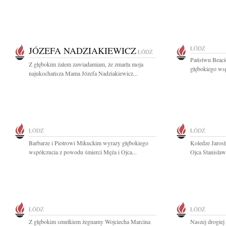
JÓZEFA NADZIAKIEWICZ
ŁÓDŹ
ŁÓDŹ
Państwu Beaci
Z głębokim żalem zawiadamiam, że zmarła moja
głębokiego ws
najukochańsza Mama Józefa Nadziakiewicz...
ŁÓDŹ
ŁÓDŹ
Barbarze i Piotrowi Mikuckim wyrazy głębokiego
Koledze Jaros
współczucia z powodu śmierci Męża i Ojca...
Ojca Stanisław
ŁÓDŹ
ŁÓDŹ
Z głębokim smutkiem żegnamy Wojciecha Marcina
Naszej drogie