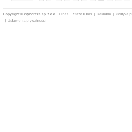
»
Copyright © Wyborcza sp. z o.o.
O nas
Staże u nas
Reklama
Polityka 
Ustawienia prywatności