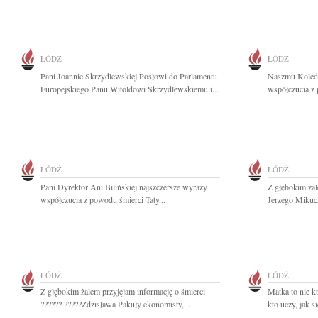
ŁÓDŹ
ŁÓDŹ
Pani Joannie Skrzydlewskiej Posłowi do Parlamentu
Naszmu Koled
Europejskiego Panu Witoldowi Skrzydlewskiemu i...
współczucia z 
ŁÓDŹ
ŁÓDŹ
Pani Dyrektor Ani Bilińskiej najszczersze wyrazy
Z głębokim żal
współczucia z powodu śmierci Taty...
Jerzego Mikuck
ŁÓDŹ
ŁÓDŹ
Z głębokim żalem przyjęłam informację o śmierci
Matka to nie kt
?????? ?????Zdzisława Pakuły ekonomisty,...
kto uczy, jak s