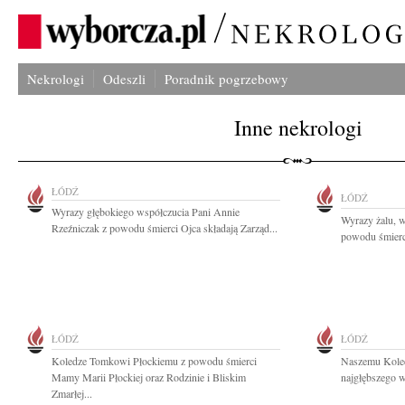
Nekrologi
Odeszli
Poradnik pogrzebowy
Inne nekrologi
ŁÓDŹ
ŁÓDŹ
Wyrazy głębokiego współczucia Pani Annie
Wyrazy żalu, w
Rzeźniczak z powodu śmierci Ojca składają Zarząd...
powodu śmierc
ŁÓDŹ
ŁÓDŹ
Koledze Tomkowi Płockiemu z powodu śmierci
Naszemu Kole
Mamy Marii Płockiej oraz Rodzinie i Bliskim
najgłębszego w
Zmarłej...