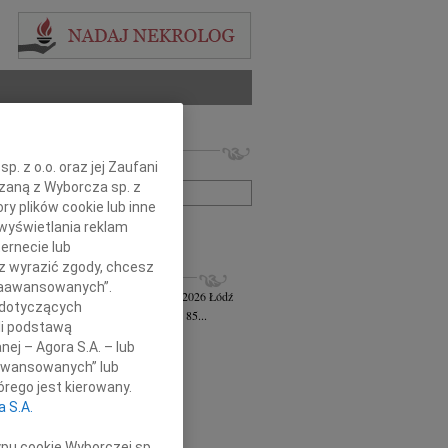
 nekrologów i wspomnień
. z o.o. oraz jej Zaufani
zwisko lub numer ogłoszenia:
ązaną z Wyborcza sp. z
ry plików cookie lub inne
wyświetlania reklam
+ szukanie zaawansowane
ernecie lub
sz wyrazić zgody, chcesz
KROLOGI
 Zaawansowanych”.
awa Jankiewicz-Ferszt
wiek: 85
23.07.2026
Łódź
 dotyczących
bokim żalem zawiadamiam, że w wieku 85...
li podstawą
ej Szereda
14.07.2026
Łódź
nej – Agora S.A. – lub
u 8 lipca 2026 roku odszedł od nas...
aawansowanych” lub
 Styczyński
28.05.2026
Łódź
rego jest kierowany.
bokim smutkiem i żalem przyjęliśmy...
a S.A.
sz Gwizdała
27.05.2026
Łódź
j mija dziesięć lat od dnia, kiedy...
ypu cookie Wyborczej sp.