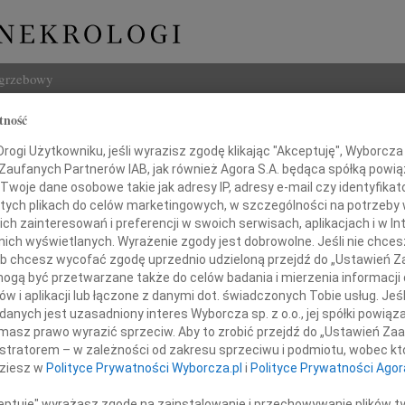
ogrzebowy
tność
Szukaj
ogi Użytkowniku, jeśli wyrazisz zgodę klikając "Akceptuję", Wyborcza sp
Imię i na
 Zaufanych Partnerów IAB, jak również Agora S.A. będąca spółką powi
Twoje dane osobowe takie jak adresy IP, adresy e-mail czy identyfikato
 tych plikach do celów marketingowych, w szczególności na potrzeby 
 zainteresowań i preferencji w swoich serwisach, aplikacjach i w Int
w nich wyświetlanych. Wyrażenie zgody jest dobrowolne. Jeśli nie chce
INNE NE
 lub chcesz wycofać zgodę uprzednio udzieloną przejdź do „Ustawień
Czesł
gą być przetwarzane także do celów badania i mierzenia informacji
Z głę
w i aplikacji lub łączone z danymi dot. świadczonych Tobie usług. Jeś
Pani
Andrz
nych jest uzasadniony interes Wyborcza sp. z o.o., jej spółki powiąza
W dni
masz prawo wyrazić sprzeciw. Aby to zrobić przejdź do „Ustawień Z
Marek
istratorem – w zależności od zakresu sprzeciwu i podmiotu, wobec któ
ocie Kaczanowskiej
Z głę
dziesz w
Polityce Prywatności Wyborcza.pl
i
Polityce Prywatności Agor
Barto
Dzisia
ceptuję" wyrażasz zgodę na zainstalowanie i przechowywanie plików t