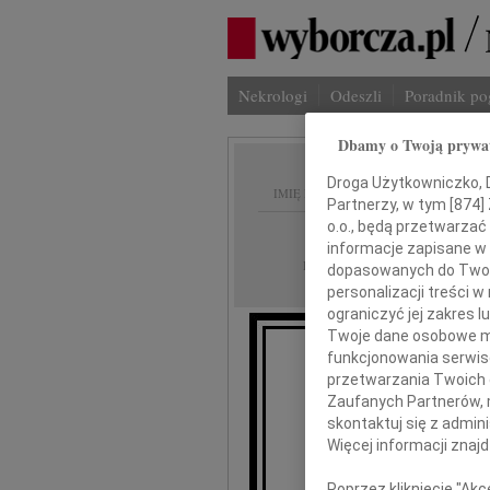
Nekrologi
Odeszli
Poradnik p
Dbamy o Twoją prywa
Droga Użytkowniczko, Dr
IMIĘ I NAZWISKO:
Partnerzy, w tym [
874
]
o.o., będą przetwarzać 
Łódź
REGION:
informacje zapisane w
14.10.2009
DATA EMISJI:
dopasowanych do Twoich
personalizacji treści 
ograniczyć jej zakres
Twoje dane osobowe mo
funkcjonowania serwisó
przetwarzania Twoich da
Zaufanych Partnerów, 
skontaktuj się z admin
Dor
Więcej informacji znaj
Poprzez kliknięcie "Ak