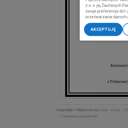
wyr
z o. o. jej Zaufanych 
swoje preferencje dot.
przetwarzania danych 
„Ustawienia zaawansow
AKCEPTUJĘ
My, nasi Zaufani Part
dokładnych danych geol
Przechowywanie informa
treści, badnie odbiorcó
Kierownict
z Prokuratu
Copyright © Wyborcza sp. z o.o.
O nas
St
Ustawienia prywatności