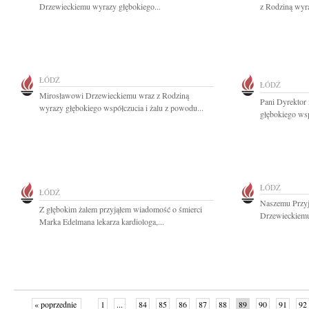
Drzewieckiemu wyrazy głębokiego...
z Rodziną wyra
ŁÓDŹ
ŁÓDŹ
Mirosławowi Drzewieckiemu wraz z Rodziną
Pani Dyrektor
wyrazy głębokiego współczucia i żalu z powodu...
głębokiego wsp
ŁÓDŹ
ŁÓDŹ
Naszemu Przyj
Z głębokim żalem przyjąłem wiadomość o śmierci
Drzewieckiemu
Marka Edelmana lekarza kardiologa,...
« poprzednie
1
...
84
85
86
87
88
89
90
91
92