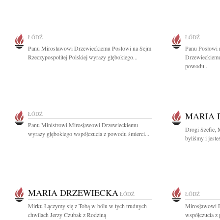
ŁÓDŹ
ŁÓDŹ
Panu Mirosławowi Drzewieckiemu Posłowi na Sejm
Panu Posłowi
Rzeczypospolitej Polskiej wyrazy głębokiego...
Drzewieckiemu
powodu...
ŁÓDŹ
MARIA 
Panu Ministrowi Mirosławowi Drzewieckiemu
Drogi Szefie,
wyrazy głębokiego współczucia z powodu śmierci...
byliśmy i jeste
MARIA DRZEWIECKA
ŁÓDŹ
ŁÓDŹ
Mirku Łączymy się z Tobą w bólu w tych trudnych
Mirosławowi D
chwilach Jerzy Czubak z Rodziną
współczucia z