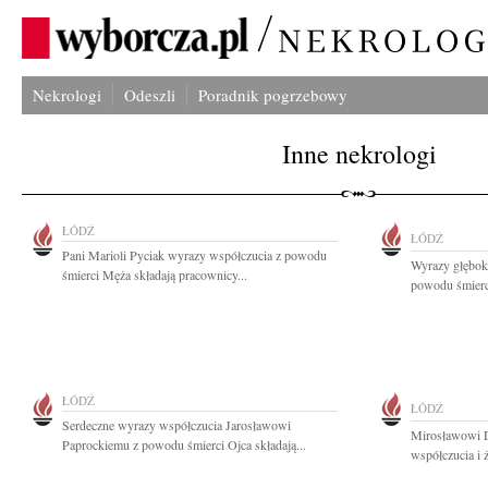
Nekrologi
Odeszli
Poradnik pogrzebowy
Inne nekrologi
ŁÓDŹ
ŁÓDŹ
Pani Marioli Pyciak wyrazy współczucia z powodu
Wyrazy głęboki
śmierci Męża składają pracownicy...
powodu śmierc
ŁÓDŹ
ŁÓDŹ
Serdeczne wyrazy współczucia Jarosławowi
Mirosławowi D
Paprockiemu z powodu śmierci Ojca składają...
współczucia i 