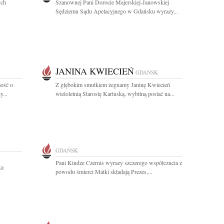
ych
Szanownej Pani Dorocie Majerskiej-Janowskiej
Sędziemu Sądu Apelacyjnego w Gdańsku wyrazy...
JANINA KWIECIEŃ
GDAŃSK
ość o
Z głębokim smutkiem żegnamy Janinę Kwiecień
y...
wieloletnią Starostę Kartuską, wybitną postać na...
GDAŃSK
Pani Kindze Czernis wyrazy szczerego współczucia z
ka
powodu śmierci Matki składają Prezes,...