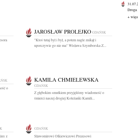
31.07
Droga 
+ więc
JAROSŁAW PROLEJKO
GDAŃSK
esora
"Ktoś tutaj był i był, a potem nagle znikął i
uporczywie go nie ma" Wisława Szymborska Z...
KAMILA CHMIELEWSKA
AŃSK
GDAŃSK
ość o
Z głębokim smutkiem przyjęliśmy wiadomość o
śmierci naszej drogiej Koleżanki Kamili...
K
GDAŃSK
iny z
Sławomirowi Olkiewiczowi Prezesowi