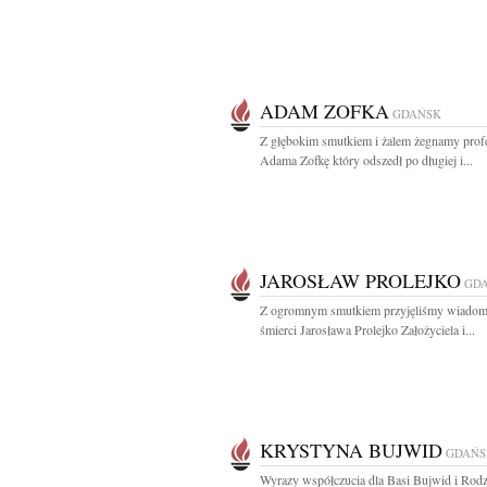
ADAM ZOFKA
GDAŃSK
Z głębokim smutkiem i żalem żegnamy prof
Adama Zofkę który odszedł po długiej i...
JAROSŁAW PROLEJKO
GD
Z ogromnym smutkiem przyjęliśmy wiadom
śmierci Jarosława Prolejko Założyciela i...
KRYSTYNA BUJWID
GDAŃS
Wyrazy współczucia dla Basi Bujwid i Rodz