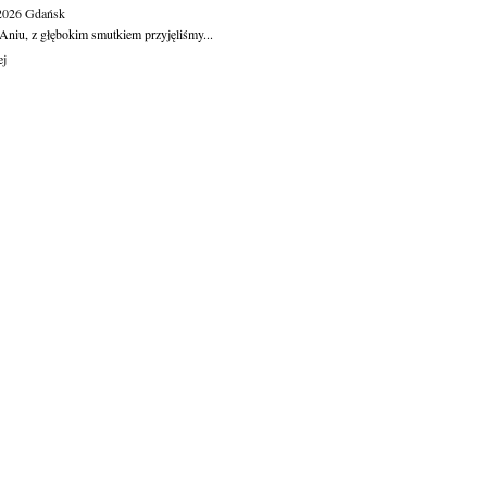
.2026
Gdańsk
Aniu, z głębokim smutkiem przyjęliśmy...
ej