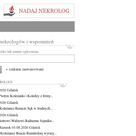
 nekrologów i wspomnień
wisko lub numer ogłoszenia:
+ szukanie zaawansowane
KROLOGI
.2026
Gdańsk
iotrze Koleżanki i Koledzy z firmy...
.2026
Gdańsk
Koleżance Renacie Sęk w trudnych...
.2026
Gdańsk
iotrowi Widzowi Radnemu Sejmiku...
Mazurek
03.08.2026
Gdańsk
 Koleżance Beacie Rumińskiej wyrazy...