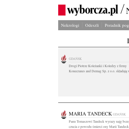
Nekrologi
Odeszli
Poradnik po
GDAŃSK
Drogi Piotrze Koleżanki i Koledzy z firmy
Konecranes and Demag Sp. z o.o. składają w
MARIA TANDECK
GDAŃSK
Panu Tomaszowi Tandeck wyrazy najg bsz
czucia z powodu śmierci ony Marii Tandeck.