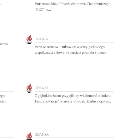
..
Pruszczańskiego Przedsiębiorstwa Ciepłowniczego
"PEC" w...
GDAŃSK
oszowi
Panu Marcinowi Dukowicz wyrazy głębokiego
współczucia i słowa wsparcia z powodu śmierci...
GDAŃSK
ego
Z głębokim żalem przyjęliśmy wiadomość o śmierci
rci...
Janiny Kwiecień Starosty Powiatu Kartuskiego w...
GDAŃSK