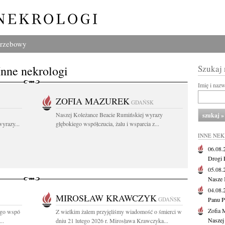
grzebowy
Inne nekrologi
Szukaj
Imię i naz
ZOFIA MAZUREK
GDAŃSK
Naszej Koleżance Beacie Rumińskiej wyrazy
yrazy...
głębokiego współczucia, żalu i wsparcia z...
INNE NE
06.08
Drogi P
05.08
Nasze 
04.08
MIROSŁAW KRAWCZYK
GDAŃSK
Panu P
Zofia 
ego wspó
Z wielkim żalem przyjęliśmy wiadomość o śmierci w
Naszej
..
dniu 21 lutego 2026 r. Mirosława Krawczyka...