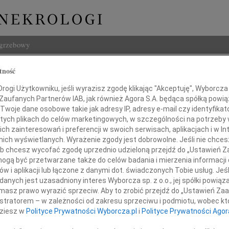
ogrzebowy
Szukaj
tność
Imię i na
ogi Użytkowniku, jeśli wyrazisz zgodę klikając "Akceptuję", Wyborcza sp
 Zaufanych Partnerów IAB, jak również Agora S.A. będąca spółką powi
Twoje dane osobowe takie jak adresy IP, adresy e-mail czy identyfikato
 tych plikach do celów marketingowych, w szczególności na potrzeby 
 zainteresowań i preferencji w swoich serwisach, aplikacjach i w Int
INNE NE
w nich wyświetlanych. Wyrażenie zgody jest dobrowolne. Jeśli nie chce
 lub chcesz wycofać zgodę uprzednio udzieloną przejdź do „Ustawień
06.0
gą być przetwarzane także do celów badania i mierzenia informacji
Drogi
w i aplikacji lub łączone z danymi dot. świadczonych Tobie usług. Jeś
05.0
Naszej Koleżance
nych jest uzasadniony interes Wyborcza sp. z o.o., jej spółki powiąza
Nasze
masz prawo wyrazić sprzeciw. Aby to zrobić przejdź do „Ustawień Z
04.0
trycji Czapiewskiej
istratorem – w zależności od zakresu sprzeciwu i podmiotu, wobec któ
Panu 
dziesz w
Polityce Prywatności Wyborcza.pl
i
Polityce Prywatności Agor
Zofia
Nasze
w trudnych chwilach