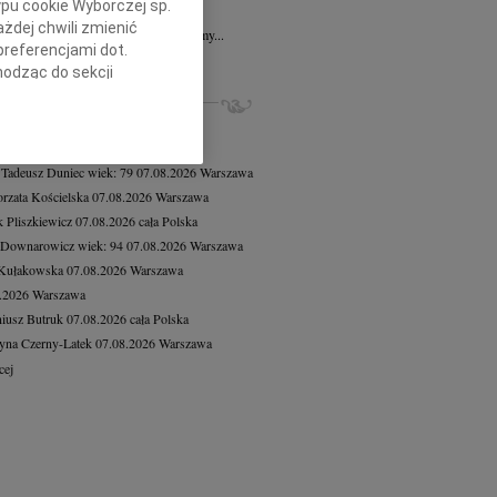
ypu cookie Wyborczej sp.
7.2026
Gdańsk
żdej chwili zmienić
 Aniu, z głębokim smutkiem przyjęliśmy...
preferencjami dot.
cej
hodząc do sekcji
ZE NEKROLOGI, KONDOLENCJE
stawień przeglądarki.
8.2026
Warszawa
h celach:
Użycie
8.2026
Warszawa
lów identyfikacji.
 Tadeusz Duniec
wiek: 79
07.08.2026
Warszawa
ści, pomiar reklam i
rzata Kościelska
07.08.2026
Warszawa
 Pliszkiewicz
07.08.2026
cała Polska
 Downarowicz
wiek: 94
07.08.2026
Warszawa
 Kułakowska
07.08.2026
Warszawa
8.2026
Warszawa
iusz Butruk
07.08.2026
cała Polska
yna Czerny-Latek
07.08.2026
Warszawa
cej