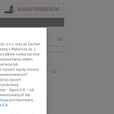
 nekrologów i wspomnień
zwisko lub numer ogłoszenia:
. z o.o. oraz jej Zaufani
ązaną z Wyborcza sp. z
ry plików cookie lub inne
+ szukanie zaawansowane
wyświetlania reklam
ernecie lub
KROLOGI
sz wyrazić zgody, chcesz
 Zaawansowanych”.
8.2026
Gdańsk
 dotyczących
 Piotrze Koleżanki i Koledzy z firmy...
li podstawą
8.2026
Gdańsk
nej – Agora S.A. – lub
 Koleżance Renacie Sęk w trudnych...
aawansowanych” lub
8.2026
Gdańsk
rego jest kierowany.
Piotrowi Widzowi Radnemu Sejmiku...
a S.A.
 Mazurek
03.08.2026
Gdańsk
j Koleżance Beacie Rumińskiej wyrazy...