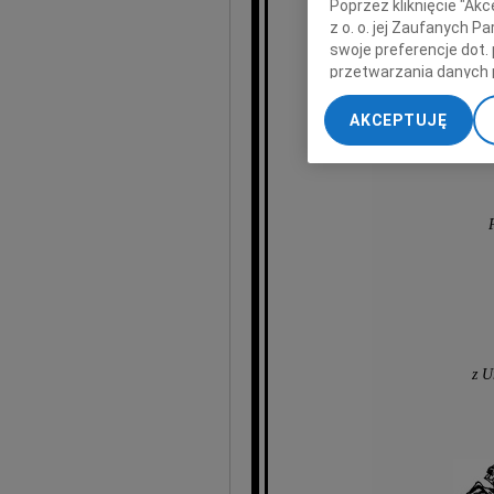
Poprzez kliknięcie "Ak
wyr
z o. o. jej Zaufanych 
swoje preferencje dot.
przetwarzania danych 
„Ustawienia zaawansow
AKCEPTUJĘ
My, nasi Zaufani Part
dokładnych danych geol
Przechowywanie informa
treści, badnie odbiorcó
z U