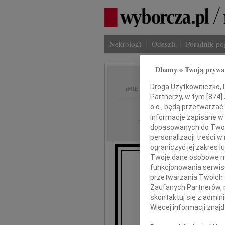
Nekrologi
Odeszli
Poradnik p
Dbamy o Twoją prywa
Droga Użytkowniczko, Dr
IMIĘ I NAZWISKO:
Partnerzy, w tym [
874
]
Gdańsk
o.o., będą przetwarzać 
REGION:
informacje zapisane w
22.05.2026
DATA EMISJI:
dopasowanych do Twoich
personalizacji treści 
ograniczyć jej zakres
Twoje dane osobowe mo
funkcjonowania serwisó
przetwarzania Twoich da
Zaufanych Partnerów, 
Pa
skontaktuj się z admin
Więcej informacji znaj