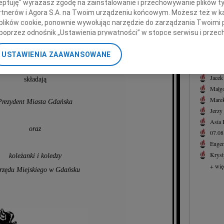
ceptuję" wyrażasz zgodę na zainstalowanie i przechowywanie plików t
31.0
azy głębokiego współczucia
Partnerów i Agora S.A. na Twoim urządzeniu końcowym. Możesz też w ka
Droga
z powodu śmierci
 plików cookie, ponownie wywołując narzędzie do zarządzania Twoimi 
+ wię
poprzez odnośnik „Ustawienia prywatności” w stopce serwisu i przec
NAJNOWS
ane”. Zmiana ustawień plików cookie możliwa jest także za pomocą u
Taty
USTAWIENIA ZAAWANSOWANE
07.0
nerzy i Agora S.A. możemy przetwarzać dane osobowe w następującyc
07.0
okalizacyjnych. Aktywne skanowanie charakterystyki urządzenia do ce
Jacek
składają
cji na urządzeniu lub dostęp do nich. Spersonalizowane reklamy i tre
Małgo
w i ulepszanie usług.
Lista Zaufanych Partnerów
Marek
Prezydent Miasta Gdańska
Jerzy
Asia
oraz
07.0
Eugen
Kryst
koleżanki i koledzy
+ wię
rzędu Miejskiego w Gdańsku