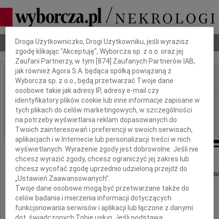
Dbamy o Twoją prywatność
Nekrologi
Odeszli
Poradnik pogrzebowy
Droga Użytkowniczko, Drogi Użytkowniku, jeśli wyrazisz
zgodę klikając "Akceptuję", Wyborcza sp. z o.o. oraz jej
Zaufani Partnerzy, w tym [
874
] Zaufanych Partnerów IAB,
jak również Agora S.A. będąca spółką powiązaną z
Wyborcza sp. z o.o., będą przetwarzać Twoje dane
IMIĘ I NAZWISKO:
osobowe takie jak adresy IP, adresy e-mail czy
identyfikatory plików cookie lub inne informacje zapisane w
Gdańsk
REGION:
tych plikach do celów marketingowych, w szczególności
09.06.2026
DATA EMISJI:
na potrzeby wyświetlania reklam dopasowanych do
Twoich zainteresowań i preferencji w swoich serwisach,
aplikacjach i w Internecie lub personalizacji treści w nich
wyświetlanych. Wyrażenie zgody jest dobrowolne. Jeśli nie
chcesz wyrazić zgody, chcesz ograniczyć jej zakres lub
chcesz wycofać zgodę uprzednio udzieloną przejdź do
Z głębokim smutkiem przyjęliśmy wiadomość o śmi
„Ustawień Zaawansowanych”.
Twoje dane osobowe mogą być przetwarzane także do
celów badania i mierzenia informacji dotyczących
Ojca
funkcjonowania serwisów i aplikacji lub łączone z danymi
dot. świadczonych Tobie usług. Jeśli podstawą