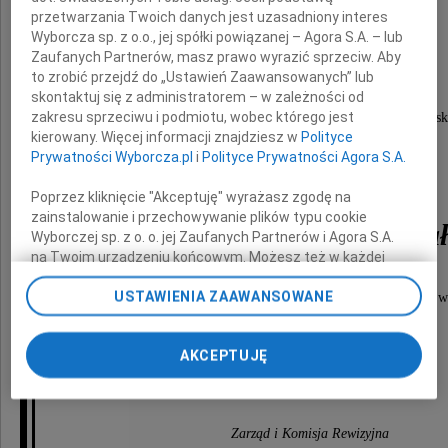
przetwarzania Twoich danych jest uzasadniony interes
Pana Roberta Domżała
Wyborcza sp. z o.o., jej spółki powiązanej – Agora S.A. – lub
Zaufanych Partnerów, masz prawo wyrazić sprzeciw. Aby
to zrobić przejdź do „Ustawień Zaawansowanych” lub
naszego przyjaciela - honorowego członka
skontaktuj się z administratorem – w zależności od
zakresu sprzeciwu i podmiotu, wobec którego jest
Towarzystwa Przyjaciół Narodowego Muzeum Morsk
kierowany. Więcej informacji znajdziesz w
Polityce
Prywatności Wyborcza.pl
i
Polityce Prywatności Agora S.A.
Z Bliskimi i Rodziną Zmarłego
Poprzez kliknięcie "Akceptuję" wyrażasz zgodę na
zainstalowanie i przechowywanie plików typu cookie
Śp. Waldemara Domża
Wyborczej sp. z o. o. jej Zaufanych Partnerów i Agora S.A.
na Twoim urządzeniu końcowym. Możesz też w każdej
chwili zmienić swoje preferencje dot. plików cookie,
USTAWIENIA ZAAWANSOWANE
ponownie wywołując narzędzie do zarządzania Twoimi
łączymy się w bólu i żałobie, składając wyrazy szczerego w
preferencjami dot. przetwarzania danych poprzez
wsparcia i otuchy w tych trudnych chwilach.
odnośnik „Ustawienia prywatności” w stopce serwisu i
AKCEPTUJĘ
przechodząc do sekcji „Ustawienia zaawansowane”.
Zmiana ustawień plików cookie możliwa jest także za
Cześć Jego pamięci.
pomocą ustawień przeglądarki.
Zarząd i Komisja Rewizyjna
My, nasi Zaufani Partnerzy i Agora S.A. możemy