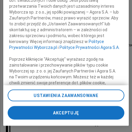
dot. świadczonych Tobie usług. Jeśli podstawą
przetwarzania Twoich danych jest uzasadniony interes
oraz
Wyborcza sp. z o.o., jej spółki powiązanej – Agora S.A. – lub
Zaufanych Partnerów, masz prawo wyrazić sprzeciw. Aby
to zrobić przejdź do „Ustawień Zaawansowanych” lub
Jej Bliskim
skontaktuj się z administratorem – w zależności od
zakresu sprzeciwu i podmiotu, wobec którego jest
kierowany. Więcej informacji znajdziesz w
Polityce
szczere kondolencje i wyrazy głębokiego współczu
Prywatności Wyborcza.pl
i
Polityce Prywatności Agora S.A.
z powodu śmierci Dziadka
Poprzez kliknięcie "Akceptuję" wyrażasz zgodę na
zainstalowanie i przechowywanie plików typu cookie
Wyborczej sp. z o. o. jej Zaufanych Partnerów i Agora S.A.
na Twoim urządzeniu końcowym. Możesz też w każdej
chwili zmienić swoje preferencje dot. plików cookie,
ponownie wywołując narzędzie do zarządzania Twoimi
preferencjami dot. przetwarzania danych poprzez
USTAWIENIA ZAAWANSOWANE
odnośnik „Ustawienia prywatności” w stopce serwisu i
Stefana Żak
przechodząc do sekcji „Ustawienia zaawansowane”.
Zmiana ustawień plików cookie możliwa jest także za
AKCEPTUJĘ
pomocą ustawień przeglądarki.
składają
My, nasi Zaufani Partnerzy i Agora S.A. możemy