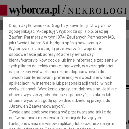
Dbamy o Twoją prywatność
Nekrologi
Odeszli
Poradnik pogrzebowy
Droga Użytkowniczko, Drogi Użytkowniku, jeśli wyrazisz
zgodę klikając "Akceptuję", Wyborcza sp. z o.o. oraz jej
Zaufani Partnerzy, w tym [
874
] Zaufanych Partnerów IAB,
jak również Agora S.A. będąca spółką powiązaną z
Stefan Żak
Wyborcza sp. z o.o., będą przetwarzać Twoje dane
IMIĘ I NAZWISKO:
osobowe takie jak adresy IP, adresy e-mail czy
identyfikatory plików cookie lub inne informacje zapisane w
Gdańsk
REGION:
tych plikach do celów marketingowych, w szczególności
na potrzeby wyświetlania reklam dopasowanych do
27.05.2026
DATA EMISJI:
Twoich zainteresowań i preferencji w swoich serwisach,
aplikacjach i w Internecie lub personalizacji treści w nich
wyświetlanych. Wyrażenie zgody jest dobrowolne. Jeśli nie
chcesz wyrazić zgody, chcesz ograniczyć jej zakres lub
chcesz wycofać zgodę uprzednio udzieloną przejdź do
Naszej serdecznej Koleżance
„Ustawień Zaawansowanych”.
Twoje dane osobowe mogą być przetwarzane także do
celów badania i mierzenia informacji dotyczących
Pauli Borzyszkowskiej - Tekiel
funkcjonowania serwisów i aplikacji lub łączone z danymi