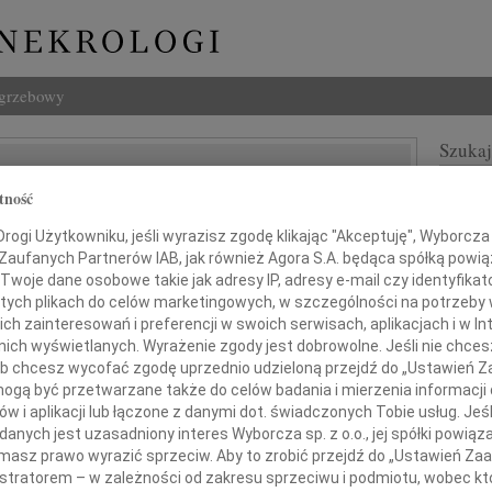
ogrzebowy
Szukaj
Kaczkowski
Imię i na
tność
ogi Użytkowniku, jeśli wyrazisz zgodę klikając "Akceptuję", Wyborcza sp
 Zaufanych Partnerów IAB, jak również Agora S.A. będąca spółką powi
Twoje dane osobowe takie jak adresy IP, adresy e-mail czy identyfikato
INNE NE
 tych plikach do celów marketingowych, w szczególności na potrzeby 
 zainteresowań i preferencji w swoich serwisach, aplikacjach i w Int
06.0
Drogi
w nich wyświetlanych. Wyrażenie zgody jest dobrowolne. Jeśli nie chce
 lub chcesz wycofać zgodę uprzednio udzieloną przejdź do „Ustawień
05.0
gą być przetwarzane także do celów badania i mierzenia informacji
Nasze
tkiem przyjęliśmy wiadomość o śmierci
w i aplikacji lub łączone z danymi dot. świadczonych Tobie usług. Jeś
04.0
nych jest uzasadniony interes Wyborcza sp. z o.o., jej spółki powiąza
Panu 
masz prawo wyrazić sprzeciw. Aby to zrobić przejdź do „Ustawień Z
Zofia
istratorem – w zależności od zakresu sprzeciwu i podmiotu, wobec któ
Nasze