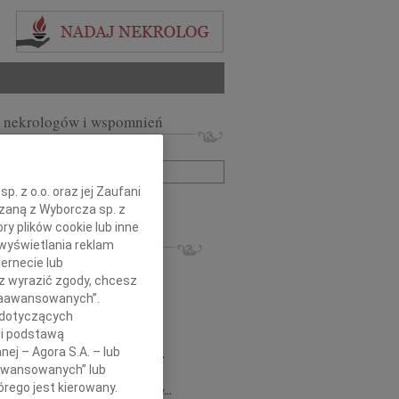
 nekrologów i wspomnień
zwisko lub numer ogłoszenia:
. z o.o. oraz jej Zaufani
+ szukanie zaawansowane
ązaną z Wyborcza sp. z
ry plików cookie lub inne
KROLOGI
wyświetlania reklam
ernecie lub
8.2026
Gdańsk
 Piotrze Koleżanki i Koledzy z firmy...
sz wyrazić zgody, chcesz
 Zaawansowanych”.
8.2026
Gdańsk
 dotyczących
 Koleżance Renacie Sęk w trudnych...
li podstawą
8.2026
Gdańsk
nej – Agora S.A. – lub
Piotrowi Widzowi Radnemu Sejmiku...
aawansowanych” lub
 Mazurek
03.08.2026
Gdańsk
rego jest kierowany.
j Koleżance Beacie Rumińskiej wyrazy...