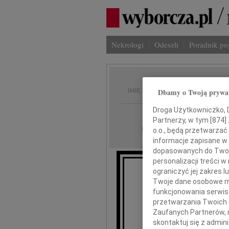
Nekrologi
Odeszli
Poradnik p
Józef 
IMIĘ I NAZWISKO:
Dbamy o Twoją prywa
Droga Użytkowniczko, Dr
Gdańsk
REGION:
Partnerzy, w tym [
874
]
05.06.2026
DATA EMISJI:
o.o., będą przetwarzać 
informacje zapisane w
dopasowanych do Twoich
personalizacji treści 
ograniczyć jej zakres
Twoje dane osobowe mo
Z ogromnym smu
funkcjonowania serwisó
przetwarzania Twoich da
Zaufanych Partnerów, 
skontaktuj się z admin