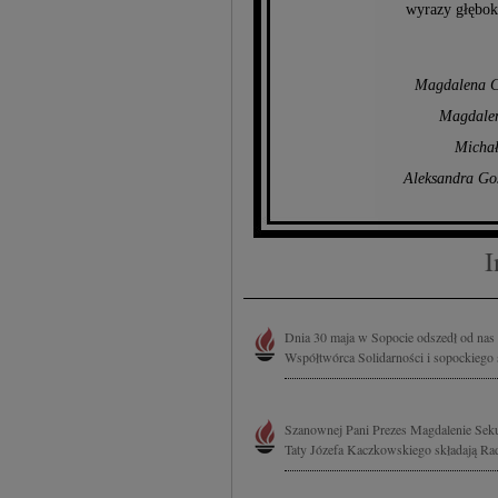
wyrazy głęboki
Magdalena Cz
Magdalen
Michał
Aleksandra Go
I
Dnia 30 maja w Sopocie odszedł od nas 
Współtwórca Solidarności i sopockiego
Szanownej Pani Prezes Magdalenie Seku
Taty Józefa Kaczkowskiego składają Ra