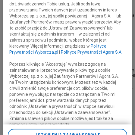
dot. świadczonych Tobie usług. Jeśli podstawą
zastępczyni prezydenta
przetwarzania Twoich danych jest uzasadniony interes
ds. rozwoju społecznego i równego traktowania
Wyborcza sp. z o.o., jej spółki powiązanej – Agora S.A. – lub
Zaufanych Partnerów, masz prawo wyrazić sprzeciw. Aby
to zrobić przejdź do „Ustawień Zaawansowanych” lub
z powodu odejścia
skontaktuj się z administratorem – w zależności od
ukochanej
zakresu sprzeciwu i podmiotu, wobec którego jest
kierowany. Więcej informacji znajdziesz w
Polityce
Prywatności Wyborcza.pl
i
Polityce Prywatności Agora S.A.
Babci
Poprzez kliknięcie "Akceptuję" wyrażasz zgodę na
W takich chwilach szczególnie mocno wybrzmiewa 
zainstalowanie i przechowywanie plików typu cookie
co w nas pozostaje wspomnienie wspólnych chwil
Wyborczej sp. z o. o. jej Zaufanych Partnerów i Agora S.A.
mądrość codziennych gestów
na Twoim urządzeniu końcowym. Możesz też w każdej
i obecność, która trwa w pamięci oraz w sercu.
chwili zmienić swoje preferencje dot. plików cookie,
ponownie wywołując narzędzie do zarządzania Twoimi
Niech ta pamięć będzie źródłem siły,
preferencjami dot. przetwarzania danych poprzez
a bliskość ludzi i życzliwość otoczenia
odnośnik „Ustawienia prywatności” w stopce serwisu i
przynoszą ukojenie w czasie żałoby i tęsknoty.
przechodząc do sekcji „Ustawienia zaawansowane”.
Aleksandra Dulkiewicz
Zmiana ustawień plików cookie możliwa jest także za
pomocą ustawień przeglądarki.
prezydent Gdańska wraz z zastępcami,
USTAWIENIA ZAAWANSOWANE