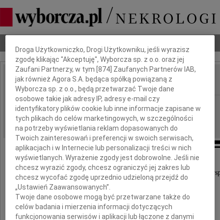
Dbamy o Twoją prywatność
Nekrologi
Odeszli
Poradnik pogrzebowy
Droga Użytkowniczko, Drogi Użytkowniku, jeśli wyrazisz
zgodę klikając "Akceptuję", Wyborcza sp. z o.o. oraz jej
Zaufani Partnerzy, w tym [
874
] Zaufanych Partnerów IAB,
jak również Agora S.A. będąca spółką powiązaną z
IMIĘ I NAZWISKO:
Wyborcza sp. z o.o., będą przetwarzać Twoje dane
osobowe takie jak adresy IP, adresy e-mail czy
Gdańsk
REGION:
identyfikatory plików cookie lub inne informacje zapisane w
28.05.2026
tych plikach do celów marketingowych, w szczególności
DATA EMISJI:
na potrzeby wyświetlania reklam dopasowanych do
Twoich zainteresowań i preferencji w swoich serwisach,
aplikacjach i w Internecie lub personalizacji treści w nich
wyświetlanych. Wyrażenie zgody jest dobrowolne. Jeśli nie
Łącząc się w smutku i żałobie,
chcesz wyrazić zgody, chcesz ograniczyć jej zakres lub
przekazujemy słowa głębokiego współczucia oraz wsp
chcesz wycofać zgodę uprzednio udzieloną przejdź do
„Ustawień Zaawansowanych”.
dla
Twoje dane osobowe mogą być przetwarzane także do
celów badania i mierzenia informacji dotyczących
Moniki Chabior
funkcjonowania serwisów i aplikacji lub łączone z danymi