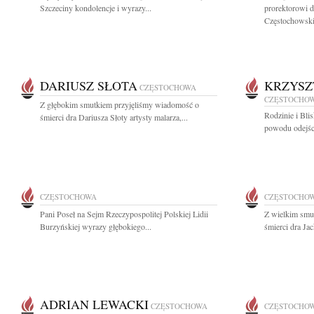
Szczeciny kondolencje i wyrazy...
prorektorowi d
Częstochowskie
DARIUSZ SŁOTA
KRZYSZ
CZĘSTOCHOWA
CZĘSTOCHO
Z głębokim smutkiem przyjęliśmy wiadomość o
Rodzinie i Bli
śmierci dra Dariusza Słoty artysty malarza,...
powodu odejści
CZĘSTOCHOWA
CZĘSTOCHO
Pani Poseł na Sejm Rzeczypospolitej Polskiej Lidii
Z wielkim smu
Burzyńskiej wyrazy głębokiego...
śmierci dra Ja
ADRIAN LEWACKI
CZĘSTOCHOWA
CZĘSTOCHO