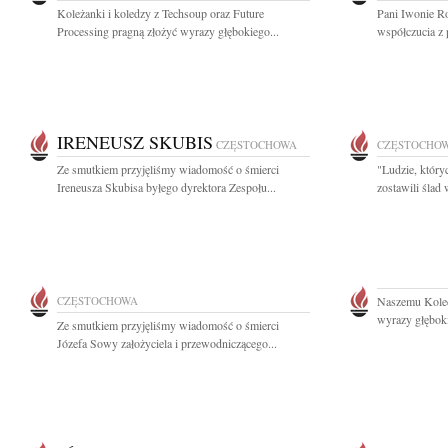
Koleżanki i koledzy z Techsoup oraz Future
Pani Iwonie R
Processing pragną złożyć wyrazy głębokiego...
współczucia z 
IRENEUSZ SKUBIS
CZĘSTOCHOWA
CZĘSTOCHO
Ze smutkiem przyjęliśmy wiadomość o śmierci
"Ludzie, który
Ireneusza Skubisa byłego dyrektora Zespołu...
zostawili ślad
CZĘSTOCHOWA
Naszemu Kole
wyrazy głęboki
Ze smutkiem przyjęliśmy wiadomość o śmierci
Józefa Sowy założyciela i przewodniczącego...