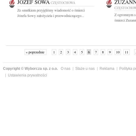
JÓZEF SOWA
ZUZANN
CZĘSTOCHOWA
CZĘSTOCHO
Ze smutkiem przyjęliśmy wiadomość o śmierci
Z ogromnym s
Józefa Sowy założyciela i przewodniczącego...
śmierci Zuzann
« poprzednie
1
2
3
4
5
6
7
8
9
10
11
Copyright © Wyborcza sp. z o.o.
O nas
Staże u nas
Reklama
Polityka 
Ustawienia prywatności