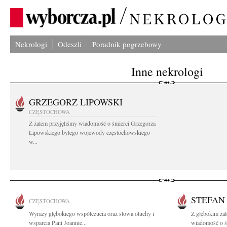
Nekrologi
Odeszli
Poradnik pogrzebowy
Inne nekrologi
GRZEGORZ LIPOWSKI
CZĘSTOCHOWA
Z żalem przyjęliśmy wiadomość o śmierci Grzegorza
Lipowskiego byłego wojewody częstochowskiego
w...
STEFAN
CZĘSTOCHOWA
Wyrazy głębokiego współczucia oraz słowa otuchy i
Z głębokim żal
wsparcia Pani Joannie...
wiadomość o śm