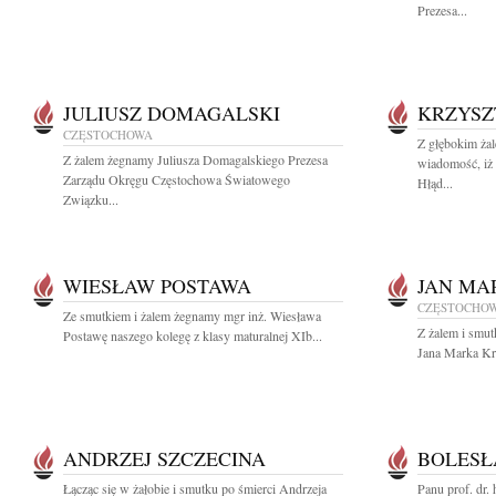
Prezesa...
JULIUSZ DOMAGALSKI
KRZYSZ
CZĘSTOCHOWA
Z głębokim żal
Z żalem żegnamy Juliusza Domagalskiego Prezesa
wiadomość, iż
Zarządu Okręgu Częstochowa Światowego
Hłąd...
Związku...
WIESŁAW POSTAWA
JAN MA
CZĘSTOCHO
Ze smutkiem i żalem żegnamy mgr inż. Wiesława
Z żalem i smut
Postawę naszego kolegę z klasy maturalnej XIb...
Jana Marka Kr
ANDRZEJ SZCZECINA
BOLESŁ
Łącząc się w żałobie i smutku po śmierci Andrzeja
Panu prof. dr.