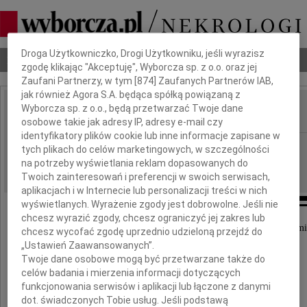
Dbamy o Twoją prywatność
Droga Użytkowniczko, Drogi Użytkowniku, jeśli wyrazisz
Nekrologi
Odeszli
Poradnik pogrzebowy
zgodę klikając "Akceptuję", Wyborcza sp. z o.o. oraz jej
Zaufani Partnerzy, w tym [
874
] Zaufanych Partnerów IAB,
jak również Agora S.A. będąca spółką powiązaną z
Wyborcza sp. z o.o., będą przetwarzać Twoje dane
IMIĘ I NAZWISKO:
osobowe takie jak adresy IP, adresy e-mail czy
identyfikatory plików cookie lub inne informacje zapisane w
Częstochowa
REGION:
tych plikach do celów marketingowych, w szczególności
na potrzeby wyświetlania reklam dopasowanych do
31.01.2024
DATA EMISJI:
Twoich zainteresowań i preferencji w swoich serwisach,
aplikacjach i w Internecie lub personalizacji treści w nich
wyświetlanych. Wyrażenie zgody jest dobrowolne. Jeśli nie
chcesz wyrazić zgody, chcesz ograniczyć jej zakres lub
Z głębokim smutkiem przyjęliśmy wiadomość o śmi
chcesz wycofać zgodę uprzednio udzieloną przejdź do
„Ustawień Zaawansowanych”.
Pana
Twoje dane osobowe mogą być przetwarzane także do
celów badania i mierzenia informacji dotyczących
funkcjonowania serwisów i aplikacji lub łączone z danymi
dot. świadczonych Tobie usług. Jeśli podstawą